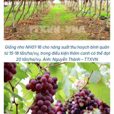
Giống nho NH01-16 cho năng suất thu hoạch bình quân
từ 15-18 tấn/ha/vụ, trong điều kiện thâm canh có thể đạt
20 tấn/ha/vụ. Ảnh: Nguyễn Thành – TTXVN