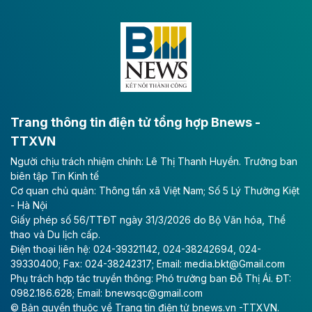
Dự án đầu tư tuyến cao tốc CT.11, đoạn Liêm Tuyền -
Đông A dài khoảng 25,1 km được kỳ vọng sẽ tạo động
lực phát triển kinh tế - xã hội khu vực phía Nam đồng
bằng sông Hồng.
Theo baodautu.vn
ACV rót gần 40 ngàn tỷ đồng vào sân bay
Long Thành
Trang thông tin điện tử tổng hợp Bnews -
TTXVN
Tổng công ty Cảng hàng không Việt Nam - CTCP
Người chịu trách nhiệm chính: Lê Thị Thanh Huyền. Trưởng ban
(ACV) vừa lập kỷ lục mới về lợi nhuận trong quý
biên tập Tin Kinh tế
II/2026.
Cơ quan chủ quản: Thông tấn xã Việt Nam; Số 5 Lý Thường Kiệt
- Hà Nội
Theo baodautu.vn
Giấy phép số 56/TTĐT ngày 31/3/2026 do Bộ Văn hóa, Thể
Vinaconex lập đỉnh doanh thu
thao và Du lịch cấp.
Điện thoại liên hệ: 024-39321142, 024-38242694, 024-
Tổng CTCP Xuất nhập khẩu và Xây dựng Việt Nam
39330400; Fax: 024-38242317; Email: media.bkt@Gmail.com
(Vinaconex) đã khép lại nửa đầu năm với doanh thu
Phụ trách hợp tác truyền thông: Phó trưởng ban Đỗ Thị Ái. ĐT:
thuần gần 7.268 tỷ đồng, tăng 4% so với cùng kỳ và
0982.186.628; Email: bnewsqc@gmail.com
cũng là mức cao nhất lịch sử hoạt động của doanh
© Bản quyền thuộc về Trang tin điện tử bnews.vn -TTXVN.