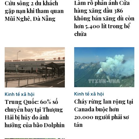
Làm rõ phản ánh Cửa
Cứu sống 2 du khách
hàng xăng dầu 386
gặp nạn khi tham quan
không bán xăng dù còn
Mũi Nghê, Đà Nẵng
hơn 5.400 lít trong bể
chứa
Kinh tế xã hội
Kinh tế xã hội
Cháy rừng lan rộng tại
Trung Quốc: 60% số
Canada buộc hơn
chuyến bay tại Thượng
20.000 người phải sơ
Hải bị hủy do ảnh
tán
hưởng của bão Dolphin