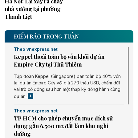
Hà Nội: Lại xảy ra cháy
nhà xưởng tại phường
Thanh Liệt
ĐIỂM BÁO TRONG TUẦN
Theo vnexpress.net
Keppel thoái toàn bộ vốn khỏi dự án
Empire City tại Thủ Thiêm
Tập đoàn Keppel (Singapore) bán toàn bộ 40% vốn
tại dự án Empire City với giá 270 triệu USD, chấm dứt
vai trò cổ đông sau hơn một thập kỷ đồng hành cùng
dự án.
Theo vnexpress.net
TP HCM cho phép chuyển mục đích sử
dụng gần 6.500 m2 đất làm khu nghỉ
dưỡng