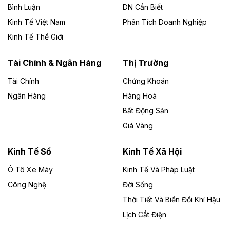
Bình Luận
DN Cần Biết
Kinh Tế Việt Nam
Phân Tích Doanh Nghiệp
Theo vietnamfinance.vn
Đức Long Gia Lai mở rộng ‘hệ sinh thái’
Kinh Tế Thế Giới
năng lượng với loạt dự án nghìn tỷ ở Gia
Lai
Tài Chính & Ngân Hàng
Thị Trường
Tài Chính
Chứng Khoán
Bốn doanh nghiệp có sự góp vốn của Công ty Cổ
phần Tập đoàn Đức Long Gia Lai (HoSE: DLG) được
Ngân Hàng
Hàng Hoá
chấp thuận đầu tư 4 dự án điện gió và điện mặt trời tại
Bất Động Sản
Gia Lai với tổng vốn hơn 4.750 tỷ đồng.
Giá Vàng
Theo vnexpress.net
Đồng Nai cho thuê gần 59 ha đất làm khu
Kinh Tế Số
Kinh Tế Xã Hội
công nghiệp ở Long Thành
Ô Tô Xe Máy
Kinh Tế Và Pháp Luật
Công Nghệ
UBND TP Đồng Nai cho Công ty Amata thuê gần 59 ha
Đời Sống
đất để đầu tư khu công nghiệp công nghệ cao Long
Thời Tiết Và Biến Đổi Khí Hậu
Thành, thời hạn đến 2065.
Lịch Cắt Điện