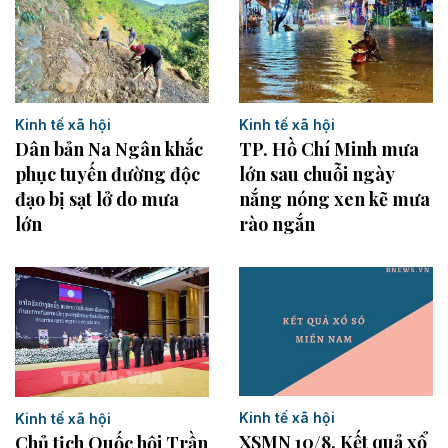
Kinh tế xã hội
Kinh tế xã hội
Dân bản Na Ngân khắc
TP. Hồ Chí Minh mưa
phục tuyến đường độc
lớn sau chuỗi ngày
đạo bị sạt lở do mưa
nắng nóng xen kẽ mưa
lớn
rào ngắn
Kinh tế xã hội
Kinh tế xã hội
XSMN 10/8. Kết quả xổ
Chủ tịch Quốc hội Trần