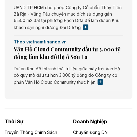
UBND TP HCM cho phép Công ty Cổ phần Thủy Tiên
Bà Rịa - Vũng Tàu chuyển mục đích sử dụng gần
6.500 m2 đất tại phường Rạch Dừa để làm dự án Khu
khách sạn nghỉ dưỡng Đại Dương.
Theo vietnamfinance.vn
Vân Hồ Cloud Community đầu tư 3.000 tỷ
đồng làm khu đô thị ở Sơn La
Dự án Khu đô thị sinh thái trị liệu giữa mây trời Vân Hồ
có quy mô đầu tư hơn 3.000 tỷ đồng do Công ty cổ
phần Vân Hồ Cloud Community thực hiện.
Theo vietnamfinance.vn
Năng lượng môi trường Bắc Giang đầu tư
nhà máy điện rác 1.866 tỷ đồng
Thời Sự
Doanh Nghiệp
Dự án Nhà máy xử lý rác và phát điện Bắc Giang do
Công ty TNHH Năng lượng môi trường Bắc Giang làm
Truyền Thông Chính Sách
Chuyển Động DN
chủ đầu tư, có tổng mức đầu tư 1.866 tỷ đồng.