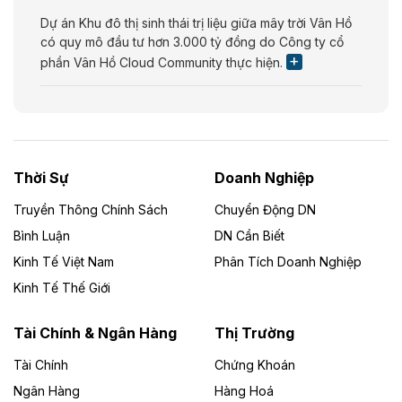
Dự án Khu đô thị sinh thái trị liệu giữa mây trời Vân Hồ
có quy mô đầu tư hơn 3.000 tỷ đồng do Công ty cổ
phần Vân Hồ Cloud Community thực hiện.
Theo vietnamfinance.vn
Năng lượng môi trường Bắc Giang đầu tư
nhà máy điện rác 1.866 tỷ đồng
Thời Sự
Doanh Nghiệp
Dự án Nhà máy xử lý rác và phát điện Bắc Giang do
Công ty TNHH Năng lượng môi trường Bắc Giang làm
Truyền Thông Chính Sách
Chuyển Động DN
chủ đầu tư, có tổng mức đầu tư 1.866 tỷ đồng.
Bình Luận
DN Cần Biết
Kinh Tế Việt Nam
Phân Tích Doanh Nghiệp
Theo vietnamfinance.vn
Đức Long Gia Lai mở rộng ‘hệ sinh thái’
Kinh Tế Thế Giới
năng lượng với loạt dự án nghìn tỷ ở Gia
Lai
Tài Chính & Ngân Hàng
Thị Trường
Tài Chính
Chứng Khoán
Bốn doanh nghiệp có sự góp vốn của Công ty Cổ
phần Tập đoàn Đức Long Gia Lai (HoSE: DLG) được
Ngân Hàng
Hàng Hoá