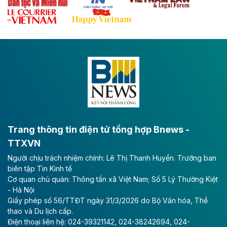
Theo baodautu.vn
Đề xuất đầu tư 11.500 tỷ đồng xây dựng cao
tốc CT.11 qua Ninh Bình
Dự án đầu tư tuyến cao tốc CT.11, đoạn Liêm Tuyền -
Đông A dài khoảng 25,1 km được kỳ vọng sẽ tạo động
lực phát triển kinh tế - xã hội khu vực phía Nam đồng
bằng sông Hồng.
Theo baodautu.vn
ACV rót gần 40 ngàn tỷ đồng vào sân bay
Long Thành
Trang thông tin điện tử tổng hợp Bnews -
TTXVN
Tổng công ty Cảng hàng không Việt Nam - CTCP
Người chịu trách nhiệm chính: Lê Thị Thanh Huyền. Trưởng ban
(ACV) vừa lập kỷ lục mới về lợi nhuận trong quý
biên tập Tin Kinh tế
II/2026.
Cơ quan chủ quản: Thông tấn xã Việt Nam; Số 5 Lý Thường Kiệt
- Hà Nội
Theo baodautu.vn
Giấy phép số 56/TTĐT ngày 31/3/2026 do Bộ Văn hóa, Thể
Vinaconex lập đỉnh doanh thu
thao và Du lịch cấp.
Điện thoại liên hệ: 024-39321142, 024-38242694, 024-
Tổng CTCP Xuất nhập khẩu và Xây dựng Việt Nam