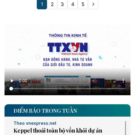
1
2
3
4
5
ĐIỂM BÁO TRONG TUẦN
Theo vnexpress.net
Keppel thoái toàn bộ vốn khỏi dự án