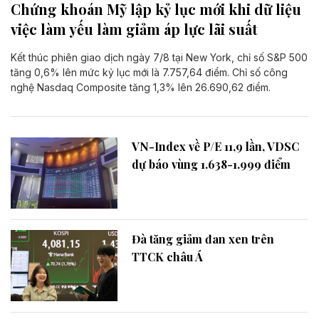
Chứng khoán Mỹ lập kỷ lục mới khi dữ liệu
việc làm yếu làm giảm áp lực lãi suất
Kết thúc phiên giao dịch ngày 7/8 tại New York, chỉ số S&P 500
tăng 0,6% lên mức kỷ lục mới là 7.757,64 điểm. Chỉ số công
nghệ Nasdaq Composite tăng 1,3% lên 26.690,62 điểm.
VN-Index về P/E 11,9 lần, VDSC
dự báo vùng 1.638-1.999 điểm
Đà tăng giảm đan xen trên
TTCK châu Á