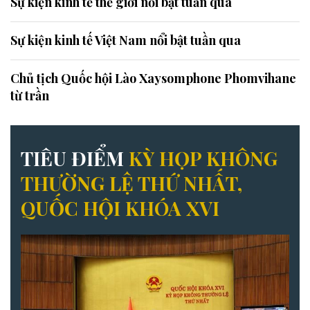
Sự kiện kinh tế thế giới nổi bật tuần qua
Sự kiện kinh tế Việt Nam nổi bật tuần qua
Chủ tịch Quốc hội Lào Xaysomphone Phomvihane
từ trần
TIÊU ĐIỂM
KỲ HỌP KHÔNG
THƯỜNG LỆ THỨ NHẤT,
QUỐC HỘI KHÓA XVI