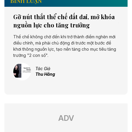
BÌNH LUẬN
 sẽ
Gỡ nút thắt thể chế đất đai, mở khóa
Từ c
nguồn lực cho tăng trưởng
biển
 tiêu
Thể chế không chờ đến khi trở thành điểm nghẽn mới
Nghị q
 ít
điều chỉnh, mà phải chủ động đi trước một bước để
Việt N
đạt
khơi thông nguồn lực, tạo nền tảng cho mục tiêu tăng
nghĩa 
trưởng "2 con số".
ngành.
Tác Giả
Thu Hằng
ADV