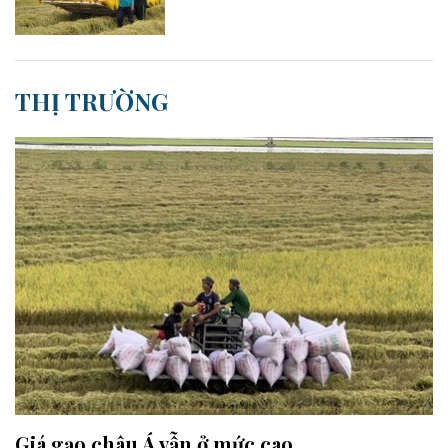
THỊ TRƯỜNG
Giá gạo châu Á vẫn ở mức cao