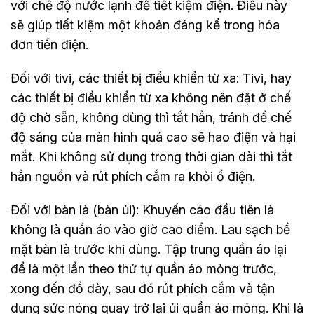
với chế độ nước lạnh để tiết kiệm điện. Điều này
sẽ giúp tiết kiệm một khoản đáng kể trong hóa
đơn tiền điện.
Đối với tivi, các thiết bị điều khiển từ xa: Tivi, hay
các thiết bị điều khiển từ xa không nên đặt ở chế
độ chờ sẵn, không dùng thì tắt hẳn, tránh để chế
độ sáng của màn hình quá cao sẽ hao điện và hại
mắt. Khi không sử dụng trong thời gian dài thì tắt
hẳn nguồn và rút phích cắm ra khỏi ổ điện.
Đối với bàn là (bàn ủi): Khuyến cáo đầu tiên là
không là quần áo vào giờ cao điểm. Lau sạch bề
mặt bàn là trước khi dùng. Tập trung quần áo lại
để là một lần theo thứ tự quần áo mỏng trước,
xong đến đồ dày, sau đó rút phích cắm và tận
dụng sức nóng quay trở lại ủi quần áo mỏng. Khi là