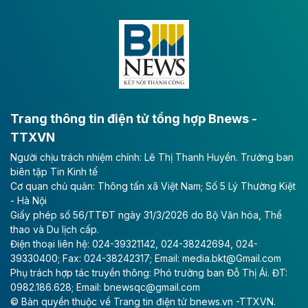
Dự án đầu tư tuyến cao tốc CT.11, đoạn Liêm Tuyền -
Đông A dài khoảng 25,1 km được kỳ vọng sẽ tạo động
lực phát triển kinh tế - xã hội khu vực phía Nam đồng
bằng sông Hồng.
Theo baodautu.vn
ACV rót gần 40 ngàn tỷ đồng vào sân bay
Long Thành
Trang thông tin điện tử tổng hợp Bnews -
TTXVN
Tổng công ty Cảng hàng không Việt Nam - CTCP
Người chịu trách nhiệm chính: Lê Thị Thanh Huyền. Trưởng ban
(ACV) vừa lập kỷ lục mới về lợi nhuận trong quý
biên tập Tin Kinh tế
II/2026.
Cơ quan chủ quản: Thông tấn xã Việt Nam; Số 5 Lý Thường Kiệt
- Hà Nội
Theo baodautu.vn
Giấy phép số 56/TTĐT ngày 31/3/2026 do Bộ Văn hóa, Thể
Vinaconex lập đỉnh doanh thu
thao và Du lịch cấp.
Điện thoại liên hệ: 024-39321142, 024-38242694, 024-
Tổng CTCP Xuất nhập khẩu và Xây dựng Việt Nam
39330400; Fax: 024-38242317; Email: media.bkt@Gmail.com
(Vinaconex) đã khép lại nửa đầu năm với doanh thu
Phụ trách hợp tác truyền thông: Phó trưởng ban Đỗ Thị Ái. ĐT:
thuần gần 7.268 tỷ đồng, tăng 4% so với cùng kỳ và
0982.186.628; Email: bnewsqc@gmail.com
cũng là mức cao nhất lịch sử hoạt động của doanh
© Bản quyền thuộc về Trang tin điện tử bnews.vn -TTXVN.