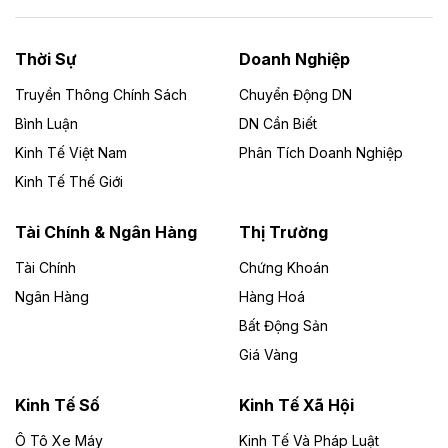
công nghiệp ở Long Thành
UBND TP Đồng Nai cho Công ty Amata thuê gần 59 ha
Thời Sự
Doanh Nghiệp
đất để đầu tư khu công nghiệp công nghệ cao Long
Thành, thời hạn đến 2065.
Truyền Thông Chính Sách
Chuyển Động DN
Bình Luận
DN Cần Biết
Theo baodautu.vn
Kinh Tế Việt Nam
Phân Tích Doanh Nghiệp
Đề xuất hỗ trợ 20.000 tỷ đồng làm cao tốc
Kinh Tế Thế Giới
Thái Nguyên - Lạng Sơn
Tuyến cao tốc Thái Nguyên - Lạng Sơn khi hình thành
Tài Chính & Ngân Hàng
Thị Trường
sẽ trở thành trục giao thông chiến lược, kết nối tỉnh
Thái Nguyên và các tỉnh trung du, miền núi phía Bắc
Tài Chính
Chứng Khoán
với hệ thống cửa khẩu quốc tế tại Lạng Sơn.
Ngân Hàng
Hàng Hoá
Bất Động Sản
Theo baodautu.vn
Giá Vàng
Đề xuất đầu tư 11.500 tỷ đồng xây dựng cao
tốc CT.11 qua Ninh Bình
Kinh Tế Số
Kinh Tế Xã Hội
Dự án đầu tư tuyến cao tốc CT.11, đoạn Liêm Tuyền -
Ô Tô Xe Máy
Kinh Tế Và Pháp Luật
Đông A dài khoảng 25,1 km được kỳ vọng sẽ tạo động