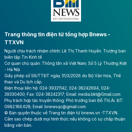
Theo baodautu.vn
VNG sớm vượt kế hoạch lợi nhuận năm
CTCP Tập đoàn VNG công bố kết quả quý II với
doanh thu tăng mạnh và lợi nhuận ròng kỷ lục, gấp 16
Trang thông tin điện tử tổng hợp Bnews -
lần cùng kỳ.
TTXVN
Theo vietnamfinance.vn
Người chịu trách nhiệm chính: Lê Thị Thanh Huyền. Trưởng ban
VinEnergo của tỷ phú Phạm Nhật Vượng
biên tập Tin Kinh tế
Cơ quan chủ quản: Thông tấn xã Việt Nam; Số 5 Lý Thường Kiệt
đăng ký đầu tư dự án điện gió 9.100 tỷ
- Hà Nội
đồng tại Quảng Trị
Giấy phép số 56/TTĐT ngày 31/3/2026 do Bộ Văn hóa, Thể
thao và Du lịch cấp.
Công ty Cổ phần Năng lượng VinEnergo là nhà đầu tư
Điện thoại liên hệ: 024-39321142, 024-38242694, 024-
duy nhất nộp hồ sơ đăng ký thực hiện Dự án Nhà máy
39330400; Fax: 024-38242317; Email: media.bkt@Gmail.com
Điện gió Halcom Hồng Đức tại Quảng Trị với tổng vốn
Phụ trách hợp tác truyền thông: Phó trưởng ban Đỗ Thị Ái. ĐT:
đầu tư hơn 9.127 tỷ đồng.
0982.186.628; Email: bnewsqc@gmail.com
© Bản quyền thuộc về Trang tin điện tử bnews.vn -TTXVN.
Cấm sao chép dưới mọi hình thức nếu không có sự chấp thuận
bằng văn bản.