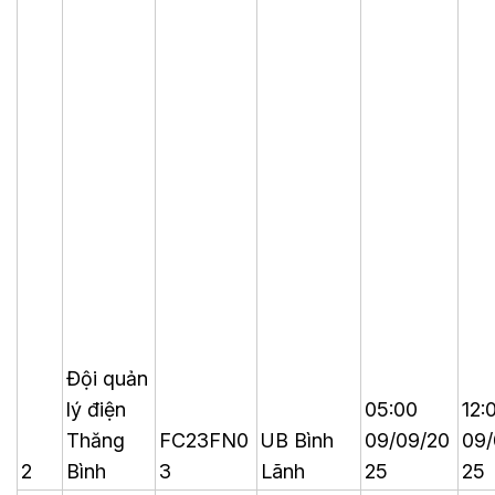
Đội quản
lý điện
05:00
12:
Thăng
FC23FN0
UB Bình
09/09/20
09/
2
Bình
3
Lãnh
25
25