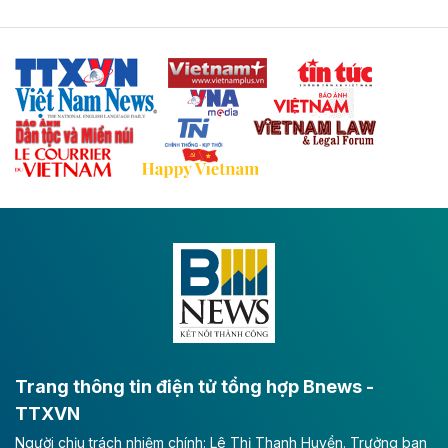
Tuyến cao tốc Thái Nguyên - Lạng Sơn khi hình thành
sẽ trở thành trục giao thông chiến lược, kết nối tỉnh
Thái Nguyên và các tỉnh trung du, miền núi phía Bắc
với hệ thống cửa khẩu quốc tế tại Lạng Sơn.
Theo baodautu.vn
Đề xuất đầu tư 11.500 tỷ đồng xây dựng cao
tốc CT.11 qua Ninh Bình
Dự án đầu tư tuyến cao tốc CT.11, đoạn Liêm Tuyền -
Đông A dài khoảng 25,1 km được kỳ vọng sẽ tạo động
lực phát triển kinh tế - xã hội khu vực phía Nam đồng
bằng sông Hồng.
Theo baodautu.vn
ACV rót gần 40 ngàn tỷ đồng vào sân bay
Long Thành
Trang thông tin điện tử tổng hợp Bnews -
TTXVN
Tổng công ty Cảng hàng không Việt Nam - CTCP
Người chịu trách nhiệm chính: Lê Thị Thanh Huyền. Trưởng ban
(ACV) vừa lập kỷ lục mới về lợi nhuận trong quý