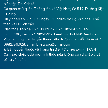
biên tập Tin Kinh tế
II/2026.
Cơ quan chủ quản: Thông tấn xã Việt Nam; Số 5 Lý Thường Kiệt
- Hà Nội
Theo baodautu.vn
Giấy phép số 56/TTĐT ngày 31/3/2026 do Bộ Văn hóa, Thể
Vinaconex lập đỉnh doanh thu
thao và Du lịch cấp.
Điện thoại liên hệ: 024-39321142, 024-38242694, 024-
Tổng CTCP Xuất nhập khẩu và Xây dựng Việt Nam
39330400; Fax: 024-38242317; Email: media.bkt@Gmail.com
(Vinaconex) đã khép lại nửa đầu năm với doanh thu
Phụ trách hợp tác truyền thông: Phó trưởng ban Đỗ Thị Ái. ĐT:
thuần gần 7.268 tỷ đồng, tăng 4% so với cùng kỳ và
0982.186.628; Email: bnewsqc@gmail.com
cũng là mức cao nhất lịch sử hoạt động của doanh
© Bản quyền thuộc về Trang tin điện tử bnews.vn -TTXVN.
nghiệp.
Cấm sao chép dưới mọi hình thức nếu không có sự chấp thuận
bằng văn bản.