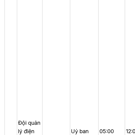
Đội quản
lý điện
Uỷ ban
05:00
12: