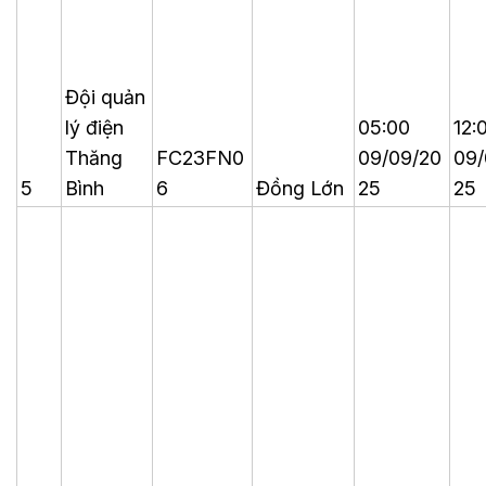
Đội quản
lý điện
05:00
12:
Thăng
FC23FN0
09/09/20
09/
5
Bình
6
Đồng Lớn
25
25