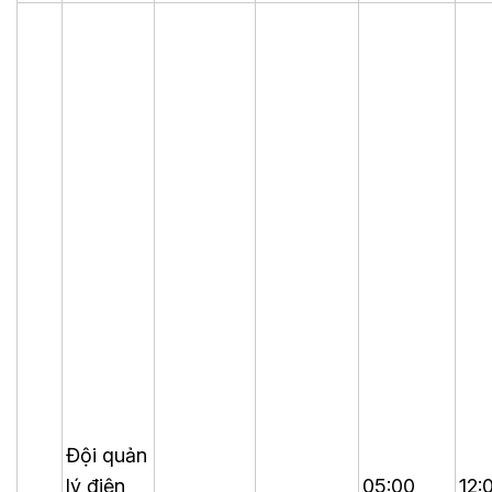
Đội quản
lý điện
05:00
12: