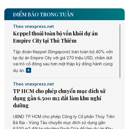
ĐIỂM BÁO TRONG TUẦN
Theo vnexpress.net
Keppel thoái toàn bộ vốn khỏi dự án
Empire City tại Thủ Thiêm
Tập đoàn Keppel (Singapore) bán toàn bộ 40% vốn
tại dự án Empire City với giá 270 triệu USD, chấm dứt
vai trò cổ đông sau hơn một thập kỷ đồng hành cùng
dự án.
Theo vnexpress.net
TP HCM cho phép chuyển mục đích sử
dụng gần 6.500 m2 đất làm khu nghỉ
dưỡng
UBND TP HCM cho phép Công ty Cổ phần Thủy Tiên
Bà Rịa - Vũng Tàu chuyển mục đích sử dụng gần
6.500 m2 đất tại phường Rạch Dừa để làm dự án Khu