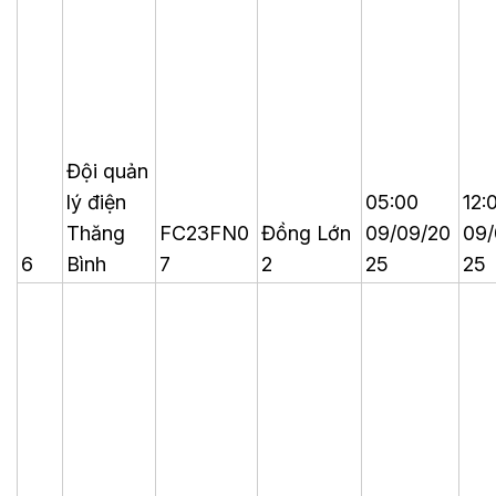
Đội quản
lý điện
05:00
12:
Thăng
FC23FN0
Đồng Lớn
09/09/20
09/
6
Bình
7
2
25
25