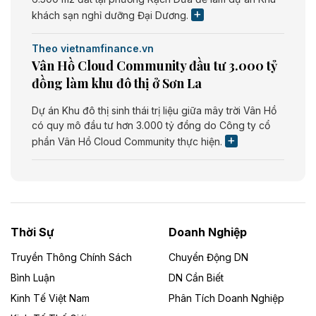
khách sạn nghỉ dưỡng Đại Dương.
Theo vietnamfinance.vn
Vân Hồ Cloud Community đầu tư 3.000 tỷ
đồng làm khu đô thị ở Sơn La
Dự án Khu đô thị sinh thái trị liệu giữa mây trời Vân Hồ
có quy mô đầu tư hơn 3.000 tỷ đồng do Công ty cổ
phần Vân Hồ Cloud Community thực hiện.
Theo vietnamfinance.vn
Năng lượng môi trường Bắc Giang đầu tư
nhà máy điện rác 1.866 tỷ đồng
Thời Sự
Doanh Nghiệp
Dự án Nhà máy xử lý rác và phát điện Bắc Giang do
Công ty TNHH Năng lượng môi trường Bắc Giang làm
Truyền Thông Chính Sách
Chuyển Động DN
chủ đầu tư, có tổng mức đầu tư 1.866 tỷ đồng.
Bình Luận
DN Cần Biết
Kinh Tế Việt Nam
Phân Tích Doanh Nghiệp
Theo vietnamfinance.vn