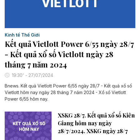
Kinh tế Thế Giới
Kết quả Vietlott Power 6/55 ngày 28/7
- Kết quả xổ số Vietlott ngày 28
tháng 7 năm 2024
19:30' - 27/07/2024
Bnews. Kết quả Vietlott Power 6/55 ngày 28/7 - Kết quả xổ số
Vietlott hôm nay ngày 28 tháng 7 năm 2024 - Xổ số Vietlott
Power 6/55 hôm nay.
XSKG 28/7. Kết quả xổ số Kiên
Giang hôm nay ngày
28/7/2024. XSKG ngày 28/7