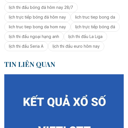
lịch thi đấu bóng đá hôm nay 28/7
lịch trực tiếp bóng đá hôm nay
lich truc tiep bong da
lich truc tiep bong da hom nay
lịch trực tiếp bóng đá
lịch thi đấu ngoại hạng anh
lịch thi đấu La Liga
lịch thi đấu Seria A
lịch thi đấu euro hôm nay
TIN LIÊN QUAN