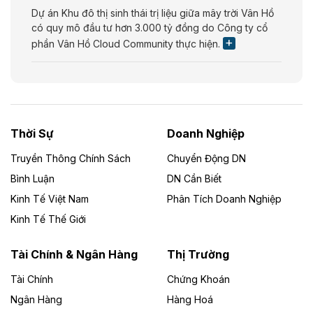
Dự án Khu đô thị sinh thái trị liệu giữa mây trời Vân Hồ
có quy mô đầu tư hơn 3.000 tỷ đồng do Công ty cổ
phần Vân Hồ Cloud Community thực hiện.
Theo vietnamfinance.vn
Năng lượng môi trường Bắc Giang đầu tư
nhà máy điện rác 1.866 tỷ đồng
Thời Sự
Doanh Nghiệp
Dự án Nhà máy xử lý rác và phát điện Bắc Giang do
Công ty TNHH Năng lượng môi trường Bắc Giang làm
Truyền Thông Chính Sách
Chuyển Động DN
chủ đầu tư, có tổng mức đầu tư 1.866 tỷ đồng.
Bình Luận
DN Cần Biết
Kinh Tế Việt Nam
Phân Tích Doanh Nghiệp
Theo vietnamfinance.vn
Đức Long Gia Lai mở rộng ‘hệ sinh thái’
Kinh Tế Thế Giới
năng lượng với loạt dự án nghìn tỷ ở Gia
Lai
Tài Chính & Ngân Hàng
Thị Trường
Tài Chính
Chứng Khoán
Bốn doanh nghiệp có sự góp vốn của Công ty Cổ
phần Tập đoàn Đức Long Gia Lai (HoSE: DLG) được
Ngân Hàng
Hàng Hoá
chấp thuận đầu tư 4 dự án điện gió và điện mặt trời tại