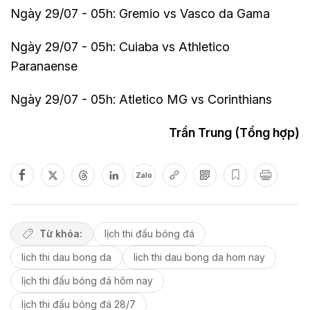
Ngày 29/07 - 05h: Gremio vs Vasco da Gama
Ngày 29/07 - 05h: Cuiaba vs Athletico
Paranaense
Ngày 29/07 - 05h: Atletico MG vs Corinthians
Trần Trung (Tổng hợp)
Zalo
Từ khóa:
lịch thi đấu bóng đá
lich thi dau bong da
lich thi dau bong da hom nay
lịch thi đấu bóng đá hôm nay
lịch thi đấu bóng đá 28/7