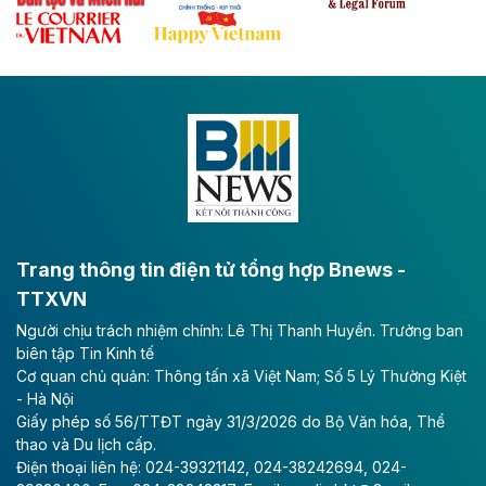
Đề xuất đầu tư 11.500 tỷ đồng xây dựng cao
tốc CT.11 qua Ninh Bình
Dự án đầu tư tuyến cao tốc CT.11, đoạn Liêm Tuyền -
Đông A dài khoảng 25,1 km được kỳ vọng sẽ tạo động
lực phát triển kinh tế - xã hội khu vực phía Nam đồng
bằng sông Hồng.
Theo baodautu.vn
ACV rót gần 40 ngàn tỷ đồng vào sân bay
Long Thành
Trang thông tin điện tử tổng hợp Bnews -
TTXVN
Tổng công ty Cảng hàng không Việt Nam - CTCP
Người chịu trách nhiệm chính: Lê Thị Thanh Huyền. Trưởng ban
(ACV) vừa lập kỷ lục mới về lợi nhuận trong quý
biên tập Tin Kinh tế
II/2026.
Cơ quan chủ quản: Thông tấn xã Việt Nam; Số 5 Lý Thường Kiệt
- Hà Nội
Theo baodautu.vn
Giấy phép số 56/TTĐT ngày 31/3/2026 do Bộ Văn hóa, Thể
Vinaconex lập đỉnh doanh thu
thao và Du lịch cấp.
Điện thoại liên hệ: 024-39321142, 024-38242694, 024-
Tổng CTCP Xuất nhập khẩu và Xây dựng Việt Nam