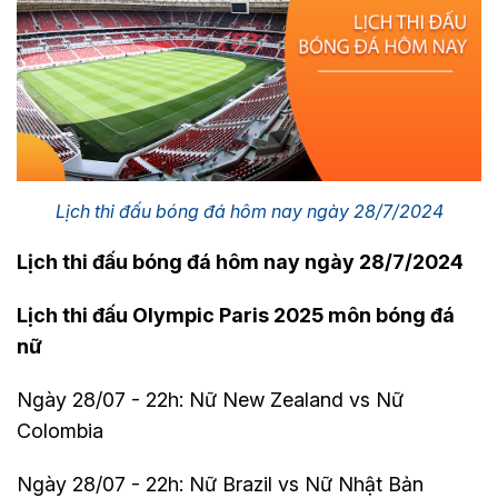
Lịch thi đấu bóng đá hôm nay ngày 28/7/2024
Lịch thi đấu bóng đá hôm nay ngày 28/7/2024
Lịch thi đấu Olympic Paris 2025 môn bóng đá
nữ
Ngày 28/07 - 22h: Nữ New Zealand vs Nữ
Colombia
Ngày 28/07 - 22h: Nữ Brazil vs Nữ Nhật Bản