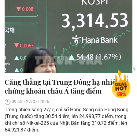
Căng thẳng tại Trung Đông hạ nhiệt,
chứng khoán châu Á tăng điểm
09:45' - 27/07/2026
Trong phiên sáng 27/7, chỉ số Hang Seng của Hong Kong
(Trung Quốc) tăng 30,54 điểm, lên 24.993,77 điểm, trong
khi chỉ số Nikkei-225 của Nhật Bản tăng 310,72 điểm, lên
64.921,87 điểm.