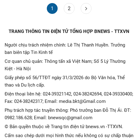
1
2
TRANG THÔNG TIN ĐIỆN TỬ TỔNG HỢP BNEWS - TTXVN
Người chịu trách nhiệm chính: Lê Thị Thanh Huyền. Trưởng
ban biên tập Tin Kinh tế
Cơ quan chủ quản: Thông tấn xã Việt Nam; Số 5 Lý Thường
Kiệt - Hà Nội
Giấy phép số 56/TTĐT ngày 31/3/2026 do Bộ Văn hóa, Thể
thao và Du lịch cấp.
Điện thoại liên hệ: 024-39321142, 024-38242694, 024-39330400;
Fax: 024-38242317; Email: media.bkt@Gmail.com
Phụ trách hợp tác truyền thông: Phó trưởng ban Đỗ Thị Ái. ĐT:
0982.186.628; Email: bnewsqc@gmail.com
© Bản quyền thuộc về Trang tin điện tử bnews.vn -TTXVN.
Cấm sao chép dưới mọi hình thức nếu không có sự chấp thuận