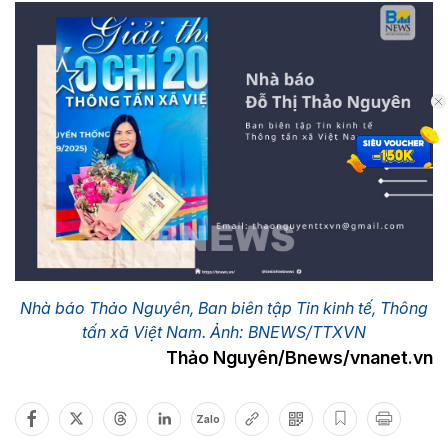
Nhà báo Thảo Nguyên, Ban biên tập Tin kinh tế, Thông
tấn xã Việt Nam. Ảnh: BNEWS/TTXVN
Thảo Nguyên/Bnews/vnanet.vn
Zalo