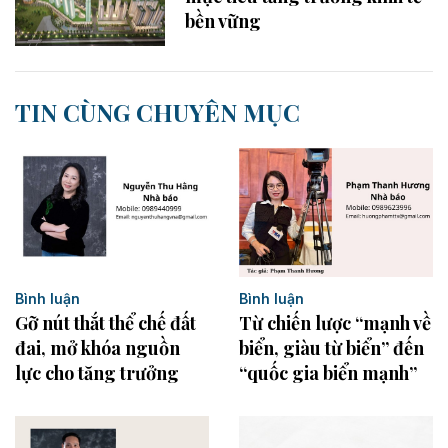
bền vững
TIN CÙNG CHUYÊN MỤC
Bình luận
Bình luận
Gỡ nút thắt thể chế đất
Từ chiến lược “mạnh về
đai, mở khóa nguồn
biển, giàu từ biển” đến
lực cho tăng trưởng
“quốc gia biển mạnh”