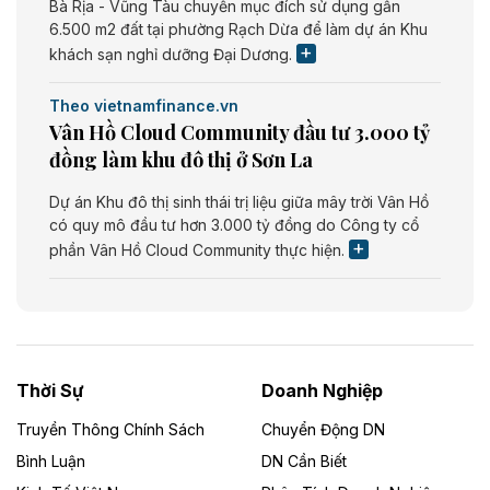
Bà Rịa - Vũng Tàu chuyển mục đích sử dụng gần
6.500 m2 đất tại phường Rạch Dừa để làm dự án Khu
khách sạn nghỉ dưỡng Đại Dương.
Theo vietnamfinance.vn
Vân Hồ Cloud Community đầu tư 3.000 tỷ
đồng làm khu đô thị ở Sơn La
Dự án Khu đô thị sinh thái trị liệu giữa mây trời Vân Hồ
có quy mô đầu tư hơn 3.000 tỷ đồng do Công ty cổ
phần Vân Hồ Cloud Community thực hiện.
Theo vietnamfinance.vn
Năng lượng môi trường Bắc Giang đầu tư
nhà máy điện rác 1.866 tỷ đồng
Thời Sự
Doanh Nghiệp
Dự án Nhà máy xử lý rác và phát điện Bắc Giang do
Công ty TNHH Năng lượng môi trường Bắc Giang làm
Truyền Thông Chính Sách
Chuyển Động DN
chủ đầu tư, có tổng mức đầu tư 1.866 tỷ đồng.
Bình Luận
DN Cần Biết