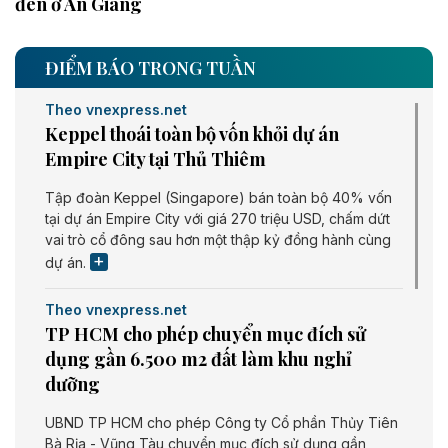
đen ở An Giang
ĐIỂM BÁO TRONG TUẦN
Theo vnexpress.net
Keppel thoái toàn bộ vốn khỏi dự án
Empire City tại Thủ Thiêm
Tập đoàn Keppel (Singapore) bán toàn bộ 40% vốn
tại dự án Empire City với giá 270 triệu USD, chấm dứt
vai trò cổ đông sau hơn một thập kỷ đồng hành cùng
dự án.
Theo vnexpress.net
TP HCM cho phép chuyển mục đích sử
dụng gần 6.500 m2 đất làm khu nghỉ
dưỡng
UBND TP HCM cho phép Công ty Cổ phần Thủy Tiên
Bà Rịa - Vũng Tàu chuyển mục đích sử dụng gần