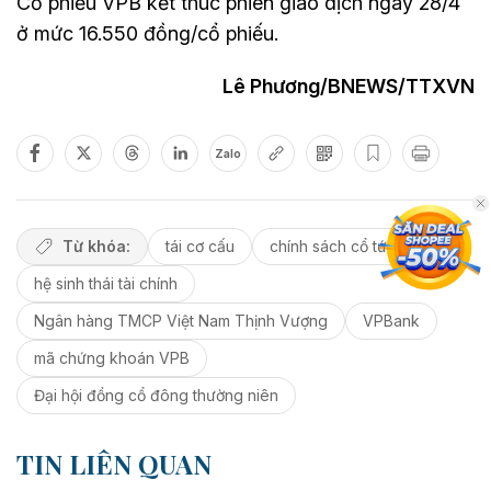
Cổ phiếu VPB kết thúc phiên giao dịch ngày 28/4
ở mức 16.550 đồng/cổ phiếu.
Lê Phương/BNEWS/TTXVN
Zalo
Từ khóa:
tái cơ cấu
chính sách cổ tức
hệ sinh thái tài chính
Ngân hàng TMCP Việt Nam Thịnh Vượng
VPBank
mã chứng khoán VPB
Đại hội đồng cổ đông thường niên
TIN LIÊN QUAN