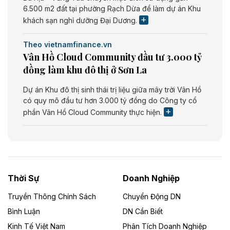
6.500 m2 đất tại phường Rạch Dừa để làm dự án Khu
khách sạn nghỉ dưỡng Đại Dương.
Theo vietnamfinance.vn
Vân Hồ Cloud Community đầu tư 3.000 tỷ
đồng làm khu đô thị ở Sơn La
Dự án Khu đô thị sinh thái trị liệu giữa mây trời Vân Hồ
có quy mô đầu tư hơn 3.000 tỷ đồng do Công ty cổ
phần Vân Hồ Cloud Community thực hiện.
Theo vietnamfinance.vn
Năng lượng môi trường Bắc Giang đầu tư
nhà máy điện rác 1.866 tỷ đồng
Thời Sự
Doanh Nghiệp
Dự án Nhà máy xử lý rác và phát điện Bắc Giang do
Công ty TNHH Năng lượng môi trường Bắc Giang làm
Truyền Thông Chính Sách
Chuyển Động DN
chủ đầu tư, có tổng mức đầu tư 1.866 tỷ đồng.
Bình Luận
DN Cần Biết
Kinh Tế Việt Nam
Phân Tích Doanh Nghiệp
Theo vietnamfinance.vn