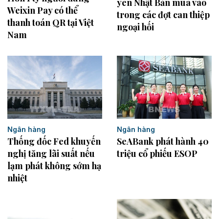
yen Nhật Bản mua vào
Weixin Pay có thể
trong các đợt can thiệp
thanh toán QR tại Việt
ngoại hối
Nam
Ngân hàng
Ngân hàng
Thống đốc Fed khuyến
SeABank phát hành 40
nghị tăng lãi suất nếu
triệu cổ phiếu ESOP
lạm phát không sớm hạ
nhiệt