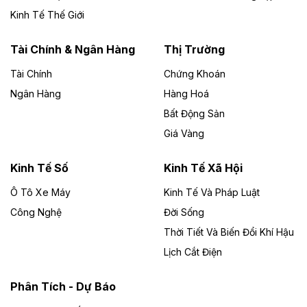
Đức Long Gia Lai mở rộng ‘hệ sinh thái’
Kinh Tế Thế Giới
năng lượng với loạt dự án nghìn tỷ ở Gia
Lai
Tài Chính & Ngân Hàng
Thị Trường
Tài Chính
Chứng Khoán
Bốn doanh nghiệp có sự góp vốn của Công ty Cổ
phần Tập đoàn Đức Long Gia Lai (HoSE: DLG) được
Ngân Hàng
Hàng Hoá
chấp thuận đầu tư 4 dự án điện gió và điện mặt trời tại
Bất Động Sản
Gia Lai với tổng vốn hơn 4.750 tỷ đồng.
Giá Vàng
Theo vnexpress.net
Đồng Nai cho thuê gần 59 ha đất làm khu
Kinh Tế Số
Kinh Tế Xã Hội
công nghiệp ở Long Thành
Ô Tô Xe Máy
Kinh Tế Và Pháp Luật
Công Nghệ
UBND TP Đồng Nai cho Công ty Amata thuê gần 59 ha
Đời Sống
đất để đầu tư khu công nghiệp công nghệ cao Long
Thời Tiết Và Biến Đổi Khí Hậu
Thành, thời hạn đến 2065.
Lịch Cắt Điện
Theo baodautu.vn
Phân Tích - Dự Báo
Đề xuất hỗ trợ 20.000 tỷ đồng làm cao tốc