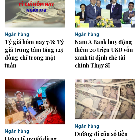
Ngân hàng
Ngân hàng
Tỷ giá hôm nay 7/8: Tỷ
Nam A Bank huy động
giá trung tâm tăng 125
thêm 20 triệu USD vốn
đồng chỉ trong một
xanh từ định chế tài
tuần
chính Thụy Sĩ
Ngân hàng
Ngân hàng
Đường đi của số tiền
Hơn 1 tỷ người dùng