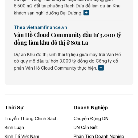
6.500 m2 đất tại phường Rạch Dừa để làm dự án Khu
khách sạn nghỉ dưỡng Đại Dương.
Theo vietnamfinance.vn
Vân Hồ Cloud Community đầu tư 3.000 tỷ
đồng làm khu đô thị ở Sơn La
Dự án Khu đô thị sinh thái trị liệu giữa mây trời Vân Hồ
có quy mô đầu tư hơn 3.000 tỷ đồng do Công ty cổ
phần Vân Hồ Cloud Community thực hiện.
Theo vietnamfinance.vn
Năng lượng môi trường Bắc Giang đầu tư
nhà máy điện rác 1.866 tỷ đồng
Thời Sự
Doanh Nghiệp
Dự án Nhà máy xử lý rác và phát điện Bắc Giang do
Công ty TNHH Năng lượng môi trường Bắc Giang làm
Truyền Thông Chính Sách
Chuyển Động DN
chủ đầu tư, có tổng mức đầu tư 1.866 tỷ đồng.
Bình Luận
DN Cần Biết
Kinh Tế Việt Nam
Phân Tích Doanh Nghiệp
Theo vietnamfinance.vn