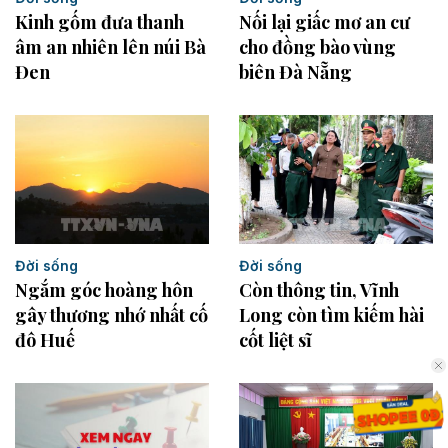
Kinh gốm đưa thanh
Nối lại giấc mơ an cư
âm an nhiên lên núi Bà
cho đồng bào vùng
Đen
biên Đà Nẵng
Đời sống
Đời sống
Ngắm góc hoàng hôn
Còn thông tin, Vĩnh
gây thương nhớ nhất cố
Long còn tìm kiếm hài
đô Huế
cốt liệt sĩ