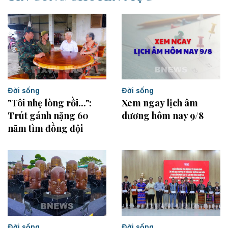
Đời sống
Đời sống
Xem ngay lịch âm
"Tôi nhẹ lòng rồi...":
dương hôm nay 9/8
Trút gánh nặng 60
năm tìm đồng đội
Đời sống
Đời sống