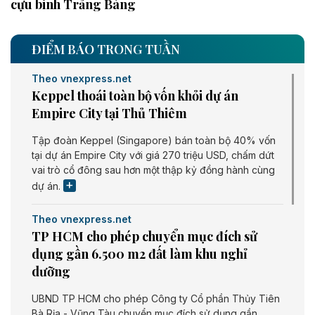
cựu binh Trảng Bàng
ĐIỂM BÁO TRONG TUẦN
Theo vnexpress.net
Keppel thoái toàn bộ vốn khỏi dự án
Empire City tại Thủ Thiêm
Tập đoàn Keppel (Singapore) bán toàn bộ 40% vốn
tại dự án Empire City với giá 270 triệu USD, chấm dứt
vai trò cổ đông sau hơn một thập kỷ đồng hành cùng
dự án.
Theo vnexpress.net
TP HCM cho phép chuyển mục đích sử
dụng gần 6.500 m2 đất làm khu nghỉ
dưỡng
UBND TP HCM cho phép Công ty Cổ phần Thủy Tiên
Bà Rịa - Vũng Tàu chuyển mục đích sử dụng gần