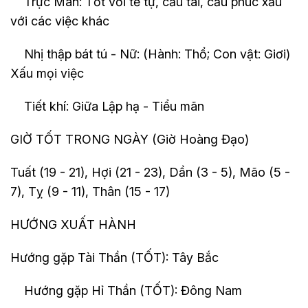
Trực Mãn: Tốt với tế tự, cầu tài, cầu phúc xấu
với các việc khác
Nhị thập bát tú - Nữ: (Hành: Thổ; Con vật: Giơi)
Xấu mọi việc
Tiết khí: Giữa Lập hạ - Tiểu mãn
GIỜ TỐT TRONG NGÀY (Giờ Hoàng Đạo)
Tuất (19 - 21), Hợi (21 - 23), Dần (3 - 5), Mão (5 -
7), Tỵ (9 - 11), Thân (15 - 17)
HƯỚNG XUẤT HÀNH
Hướng gặp Tài Thần (TỐT): Tây Bắc
Hướng gặp Hỉ Thần (TỐT): Đông Nam