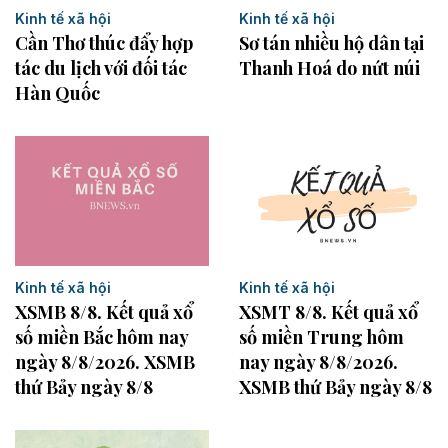
Kinh tế xã hội
Kinh tế xã hội
Sơ tán nhiều hộ dân tại
Cần Thơ thúc đẩy hợp
Thanh Hoá do nứt núi
tác du lịch với đối tác
Hàn Quốc
Kinh tế xã hội
Kinh tế xã hội
XSMB 8/8. Kết quả xổ
XSMT 8/8. Kết quả xổ
số miền Bắc hôm nay
số miền Trung hôm
ngày 8/8/2026. XSMB
nay ngày 8/8/2026.
thứ Bảy ngày 8/8
XSMB thứ Bảy ngày 8/8