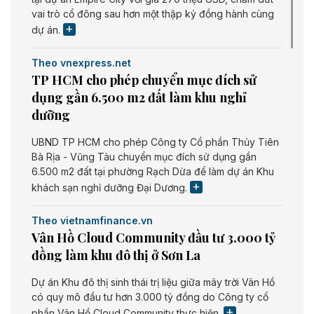
vai trò cổ đông sau hơn một thập kỷ đồng hành cùng
dự án.
Theo vnexpress.net
TP HCM cho phép chuyển mục đích sử
dụng gần 6.500 m2 đất làm khu nghỉ
dưỡng
UBND TP HCM cho phép Công ty Cổ phần Thủy Tiên
Bà Rịa - Vũng Tàu chuyển mục đích sử dụng gần
6.500 m2 đất tại phường Rạch Dừa để làm dự án Khu
khách sạn nghỉ dưỡng Đại Dương.
Theo vietnamfinance.vn
Vân Hồ Cloud Community đầu tư 3.000 tỷ
đồng làm khu đô thị ở Sơn La
Dự án Khu đô thị sinh thái trị liệu giữa mây trời Vân Hồ
có quy mô đầu tư hơn 3.000 tỷ đồng do Công ty cổ
phần Vân Hồ Cloud Community thực hiện.