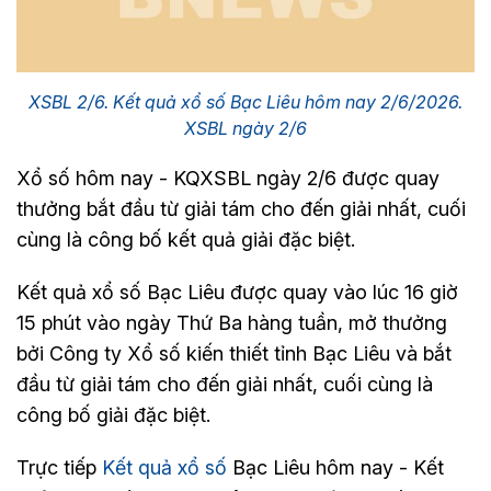
XSBL 2/6. Kết quả xổ số Bạc Liêu hôm nay 2/6/2026.
XSBL ngày 2/6
Xổ số hôm nay - KQXSBL ngày 2/6 được quay
thưởng bắt đầu từ giải tám cho đến giải nhất, cuối
cùng là công bố kết quả giải đặc biệt.
Kết quả xổ số Bạc Liêu được quay vào lúc 16 giờ
15 phút vào ngày Thứ Ba hàng tuần, mở thưởng
bởi Công ty Xổ số kiến thiết tỉnh Bạc Liêu và bắt
đầu từ giải tám cho đến giải nhất, cuối cùng là
công bố giải đặc biệt.
Trực tiếp
Kết quả xổ số
Bạc Liêu hôm nay - Kết