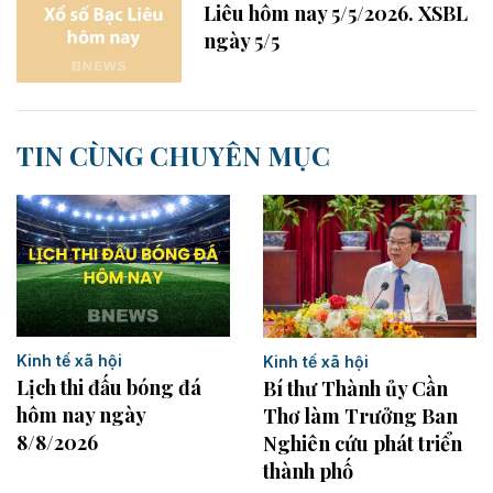
Liêu hôm nay 5/5/2026. XSBL
ngày 5/5
TIN CÙNG CHUYÊN MỤC
Kinh tế xã hội
Kinh tế xã hội
Lịch thi đấu bóng đá
Bí thư Thành ủy Cần
hôm nay ngày
Thơ làm Trưởng Ban
8/8/2026
Nghiên cứu phát triển
thành phố