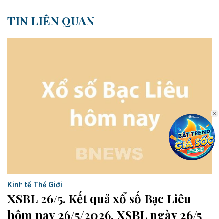
TIN LIÊN QUAN
Kinh tế Thế Giới
XSBL 26/5. Kết quả xổ số Bạc Liêu
hôm nay 26/5/2026. XSBL ngày 26/5