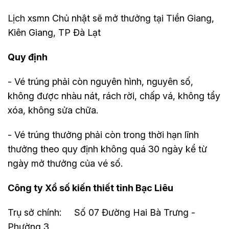
Lịch xsmn Chủ nhật sẽ mở thưởng tại Tiền Giang,
Kiên Giang, TP Đà Lạt
Quy định
- Vé trúng phải còn nguyên hình, nguyên số,
không được nhàu nát, rách rời, chấp vá, không tẩy
xóa, không sửa chữa.
- Vé trúng thưởng phải còn trong thời hạn lĩnh
thưởng theo quy định không quá 30 ngày kể từ
ngày mở thưởng của vé số.
Công ty Xổ số kiến thiết tỉnh Bạc Liêu
Trụ sở chính: Số 07 Đường Hai Bà Trưng -
Phường 3.