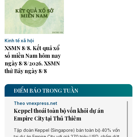
Kinh tế xã hội
XSMN 8/8. Kết quả xổ
số miền Nam hôm nay
ngày 8/8/2026. XSMN
thứ Bảy ngày 8/8
ĐIỂM BÁO TRONG TUẦN
Theo vnexpress.net
Keppel thoái toàn bộ vốn khỏi dự án
Empire City tại Thủ Thiêm
Tập đoàn Keppel (Singapore) bán toàn bộ 40% vốn
tại dự án Empire City với giá 270 triệu USD, chấm dứt