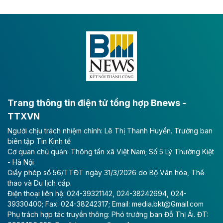
tốc CT.11 qua Ninh Bình
Dự án đầu tư tuyến cao tốc CT.11, đoạn Liêm Tuyền -
Đông A dài khoảng 25,1 km được kỳ vọng sẽ tạo động
lực phát triển kinh tế - xã hội khu vực phía Nam đồng
bằng sông Hồng.
Theo baodautu.vn
ACV rót gần 40 ngàn tỷ đồng vào sân bay
Long Thành
Trang thông tin điện tử tổng hợp Bnews -
TTXVN
Tổng công ty Cảng hàng không Việt Nam - CTCP
Người chịu trách nhiệm chính: Lê Thị Thanh Huyền. Trưởng ban
(ACV) vừa lập kỷ lục mới về lợi nhuận trong quý
biên tập Tin Kinh tế
II/2026.
Cơ quan chủ quản: Thông tấn xã Việt Nam; Số 5 Lý Thường Kiệt
- Hà Nội
Theo baodautu.vn
Giấy phép số 56/TTĐT ngày 31/3/2026 do Bộ Văn hóa, Thể
Vinaconex lập đỉnh doanh thu
thao và Du lịch cấp.
Điện thoại liên hệ: 024-39321142, 024-38242694, 024-
Tổng CTCP Xuất nhập khẩu và Xây dựng Việt Nam
39330400; Fax: 024-38242317; Email: media.bkt@Gmail.com
(Vinaconex) đã khép lại nửa đầu năm với doanh thu
Phụ trách hợp tác truyền thông: Phó trưởng ban Đỗ Thị Ái. ĐT:
thuần gần 7.268 tỷ đồng, tăng 4% so với cùng kỳ và