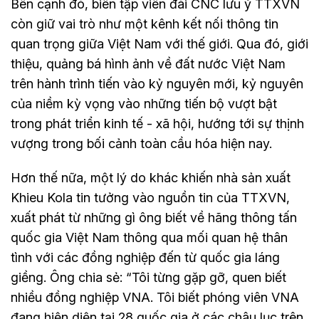
Bên cạnh đó, biên tập viên đài CNC lưu ý TTXVN
còn giữ vai trò như một kênh kết nối thông tin
quan trọng giữa Việt Nam với thế giới. Qua đó, giới
thiệu, quảng bá hình ảnh về đất nước Việt Nam
trên hành trình tiến vào kỷ nguyên mới, kỷ nguyên
của niềm kỳ vọng vào những tiến bộ vượt bật
trong phát triển kinh tế - xã hội, hướng tới sự thịnh
vượng trong bối cảnh toàn cầu hóa hiện nay.
Hơn thế nữa, một lý do khác khiến nhà sản xuất
Khieu Kola tin tưởng vào nguồn tin của TTXVN,
xuất phát từ những gì ông biết về hãng thông tấn
quốc gia Việt Nam thông qua mối quan hệ thân
tình với các đồng nghiệp đến từ quốc gia láng
giềng. Ông chia sẻ: “Tôi từng gặp gỡ, quen biết
nhiều đồng nghiệp VNA. Tôi biết phóng viên VNA
đang hiện diện tại 28 quốc gia ở các châu lục trên