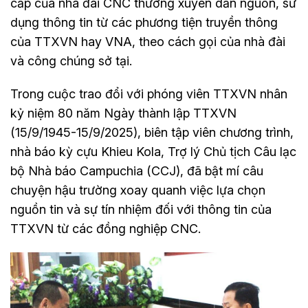
cấp của nhà đài CNC thường xuyên dẫn nguồn, sử
dụng thông tin từ các phương tiện truyền thông
của TTXVN hay VNA, theo cách gọi của nhà đài
và công chúng sở tại.
Trong cuộc trao đổi với phóng viên TTXVN nhân
kỷ niệm 80 năm Ngày thành lập TTXVN
(15/9/1945-15/9/2025), biên tập viên chương trình,
nhà báo kỳ cựu Khieu Kola, Trợ lý Chủ tịch Câu lạc
bộ Nhà báo Campuchia (CCJ), đã bật mí câu
chuyện hậu trường xoay quanh việc lựa chọn
nguồn tin và sự tín nhiệm đối với thông tin của
TTXVN từ các đồng nghiệp CNC.