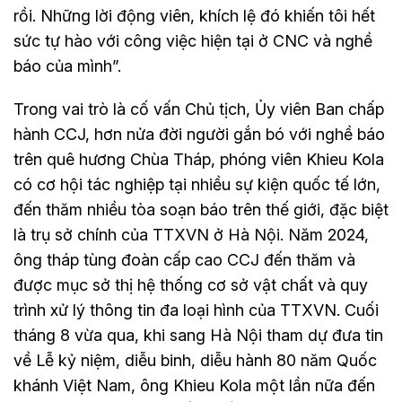
rồi. Những lời động viên, khích lệ đó khiến tôi hết
sức tự hào với công việc hiện tại ở CNC và nghề
báo của mình”.
Trong vai trò là cố vấn Chủ tịch, Ủy viên Ban chấp
hành CCJ, hơn nửa đời người gắn bó với nghề báo
trên quê hương Chùa Tháp, phóng viên Khieu Kola
có cơ hội tác nghiệp tại nhiều sự kiện quốc tế lớn,
đến thăm nhiều tòa soạn báo trên thế giới, đặc biệt
là trụ sở chính của TTXVN ở Hà Nội. Năm 2024,
ông tháp tùng đoàn cấp cao CCJ đến thăm và
được mục sở thị hệ thống cơ sở vật chất và quy
trình xử lý thông tin đa loại hình của TTXVN. Cuối
tháng 8 vừa qua, khi sang Hà Nội tham dự đưa tin
về Lễ kỷ niệm, diễu binh, diễu hành 80 năm Quốc
khánh Việt Nam, ông Khieu Kola một lần nữa đến