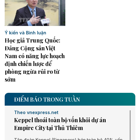
Ý kiến và Bình luận
Học giả Trung Quốc:
Đảng Cộng sản Việt
Nam có năng lực hoạch
định chiến lược để
phòng ngừa rủi ro từ
sớm
ĐIỂM BÁO TRONG TUẦN
Theo vnexpress.net
Keppel thoái toàn bộ vốn khỏi dự án
Empire City tại Thủ Thiêm
Tập đoàn Keppel (Singapore) bán toàn bộ 40% vốn