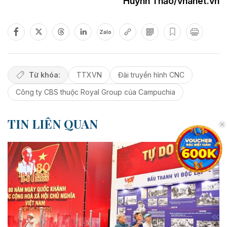
Huỳnh Thảo/vnanet.vn
Zalo
Từ khóa:
TTXVN
Đài truyền hình CNC
Công ty CBS thuộc Royal Group của Campuchia
TIN LIÊN QUAN