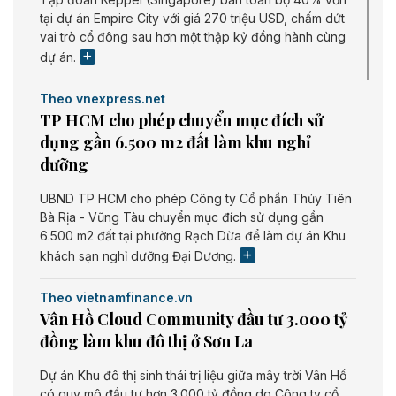
tại dự án Empire City với giá 270 triệu USD, chấm dứt
vai trò cổ đông sau hơn một thập kỷ đồng hành cùng
dự án.
Theo vnexpress.net
TP HCM cho phép chuyển mục đích sử
dụng gần 6.500 m2 đất làm khu nghỉ
dưỡng
UBND TP HCM cho phép Công ty Cổ phần Thủy Tiên
Bà Rịa - Vũng Tàu chuyển mục đích sử dụng gần
6.500 m2 đất tại phường Rạch Dừa để làm dự án Khu
khách sạn nghỉ dưỡng Đại Dương.
Theo vietnamfinance.vn
Vân Hồ Cloud Community đầu tư 3.000 tỷ
đồng làm khu đô thị ở Sơn La
Dự án Khu đô thị sinh thái trị liệu giữa mây trời Vân Hồ
có quy mô đầu tư hơn 3.000 tỷ đồng do Công ty cổ