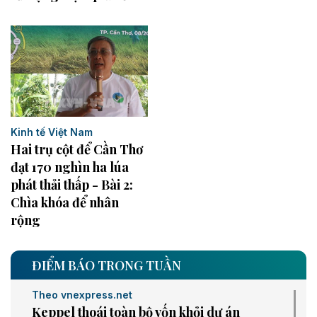
Kinh tế Việt Nam
Hai trụ cột để Cần Thơ
đạt 170 nghìn ha lúa
phát thải thấp - Bài 2:
Chìa khóa để nhân
rộng
ĐIỂM BÁO TRONG TUẦN
Theo vnexpress.net
Keppel thoái toàn bộ vốn khỏi dự án