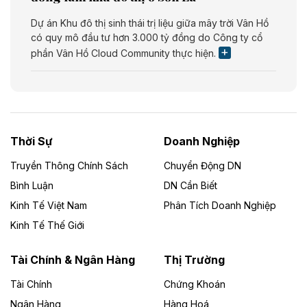
Dự án Khu đô thị sinh thái trị liệu giữa mây trời Vân Hồ
có quy mô đầu tư hơn 3.000 tỷ đồng do Công ty cổ
phần Vân Hồ Cloud Community thực hiện.
Theo vietnamfinance.vn
Năng lượng môi trường Bắc Giang đầu tư
nhà máy điện rác 1.866 tỷ đồng
Thời Sự
Doanh Nghiệp
Dự án Nhà máy xử lý rác và phát điện Bắc Giang do
Công ty TNHH Năng lượng môi trường Bắc Giang làm
Truyền Thông Chính Sách
Chuyển Động DN
chủ đầu tư, có tổng mức đầu tư 1.866 tỷ đồng.
Bình Luận
DN Cần Biết
Kinh Tế Việt Nam
Phân Tích Doanh Nghiệp
Theo vietnamfinance.vn
Đức Long Gia Lai mở rộng ‘hệ sinh thái’
Kinh Tế Thế Giới
năng lượng với loạt dự án nghìn tỷ ở Gia
Lai
Tài Chính & Ngân Hàng
Thị Trường
Tài Chính
Chứng Khoán
Bốn doanh nghiệp có sự góp vốn của Công ty Cổ
phần Tập đoàn Đức Long Gia Lai (HoSE: DLG) được
Ngân Hàng
Hàng Hoá