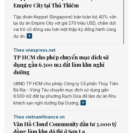
Empire City tại Thủ Thiêm
Tập đoàn Keppel (Singapore) bán toàn bộ 40% vốn
tại dự án Empire City với giá 270 triệu USD, chấm dứt
vai trò cổ đông sau hơn một thập kỷ đồng hành cùng
dự án.
Theo vnexpress.net
TP HCM cho phép chuyển mục đích sử
dụng gần 6.500 m2 đất làm khu nghỉ
dưỡng
UBND TP HCM cho phép Công ty Cổ phần Thủy Tiên
Bà Rịa - Vũng Tàu chuyển mục đích sử dụng gần
6.500 m2 đất tại phường Rạch Dừa để làm dự án Khu
khách sạn nghỉ dưỡng Đại Dương.
Theo vietnamfinance.vn
Vân Hồ Cloud Community đầu tư 3.000 tỷ
đồng làm khu đô thị ở Sơn La