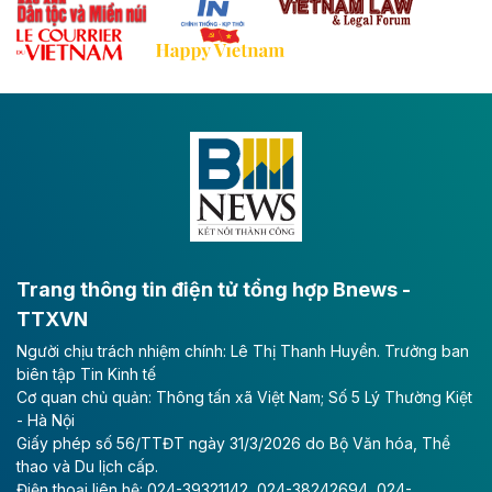
Theo baodautu.vn
Đề xuất đầu tư 11.500 tỷ đồng xây dựng cao
tốc CT.11 qua Ninh Bình
Dự án đầu tư tuyến cao tốc CT.11, đoạn Liêm Tuyền -
Đông A dài khoảng 25,1 km được kỳ vọng sẽ tạo động
lực phát triển kinh tế - xã hội khu vực phía Nam đồng
bằng sông Hồng.
Theo baodautu.vn
ACV rót gần 40 ngàn tỷ đồng vào sân bay
Long Thành
Trang thông tin điện tử tổng hợp Bnews -
TTXVN
Tổng công ty Cảng hàng không Việt Nam - CTCP
Người chịu trách nhiệm chính: Lê Thị Thanh Huyền. Trưởng ban
(ACV) vừa lập kỷ lục mới về lợi nhuận trong quý
biên tập Tin Kinh tế
II/2026.
Cơ quan chủ quản: Thông tấn xã Việt Nam; Số 5 Lý Thường Kiệt
- Hà Nội
Theo baodautu.vn
Giấy phép số 56/TTĐT ngày 31/3/2026 do Bộ Văn hóa, Thể
Vinaconex lập đỉnh doanh thu
thao và Du lịch cấp.
Điện thoại liên hệ: 024-39321142, 024-38242694, 024-