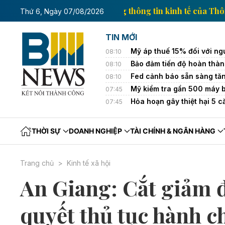
nh tế của Thông tấn xã Việt Nam
Trang thông tin kin
Thứ 6, Ngày 07/08/2026
TIN MỚI
Mỹ áp thuế 15% đối với ng
08:10
Bảo đảm tiến độ hoàn thà
08:10
Fed cảnh báo sẵn sàng tăng
08:10
Mỹ kiểm tra gần 500 máy 
07:45
Hỏa hoạn gây thiệt hại 5 
07:45
THỜI SỰ
DOANH NGHIỆP
TÀI CHÍNH & NGÂN HÀNG
Trang chủ
Kinh tế xã hội
An Giang: Cắt giảm đ
quyết thủ tục hành c