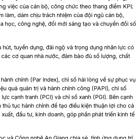
công việc của cán bộ, công chức theo thang điểm KPI;
ám làm, dám chịu trách nhiệm của đội ngũ cán bộ,
oa học, công nghệ, đổi mới sáng tạo và chuyển đổi số
u hút, tuyển dụng, đãi ngộ và trọng dụng nhân lực có
ại các cơ quan nhà nước, đảm bảo đủ số lượng, chất
 hành chính (Par Index), chỉ số hài lòng về sự phục vụ
ệu quả quản trị và hành chính công (PAPI), chỉ số
 lực cạnh tranh (PCI) và chỉ số xanh (PGI). Bên cạnh
 thủ tục hành chính để tạo điều kiện thuận lợi cho cá
xuất, đầu tư, kinh doanh, góp phần phát triển kinh tế
 và Công nghệ An Giang chia sẻ, tỉnh ứng dụng trí