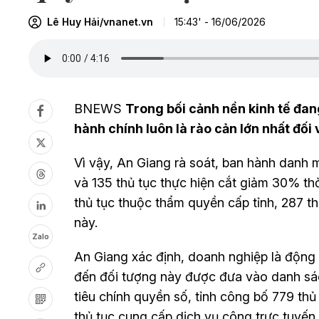
Lê Huy Hải/vnanet.vn
15:43' - 16/06/2026
BNEWS
Trong bối cảnh nền kinh tế đa
hành chính luôn là rào cản lớn nhất đối 
Vì vậy, An Giang rà soát, ban hành danh 
và 135 thủ tục thực hiện cắt giảm 30% thờ
thủ tục thuộc thẩm quyền cấp tỉnh, 287 t
này.
Zalo
An Giang xác định, doanh nghiệp là động lự
đến đối tượng này được đưa vào danh sách
tiêu chính quyền số, tỉnh công bố 779 thủ
thủ tục cung cấp dịch vụ công trực tuyến