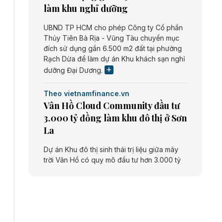
làm khu nghỉ dưỡng
UBND TP HCM cho phép Công ty Cổ phần
Thủy Tiên Bà Rịa - Vũng Tàu chuyển mục
đích sử dụng gần 6.500 m2 đất tại phường
Rạch Dừa để làm dự án Khu khách sạn nghỉ
dưỡng Đại Dương.
Theo vietnamfinance.vn
Vân Hồ Cloud Community đầu tư
3.000 tỷ đồng làm khu đô thị ở Sơn
La
Dự án Khu đô thị sinh thái trị liệu giữa mây
trời Vân Hồ có quy mô đầu tư hơn 3.000 tỷ
đồng do Công ty cổ phần Vân Hồ Cloud
Community thực hiện.
Theo vietnamfinance.vn
Năng lượng môi trường Bắc Giang