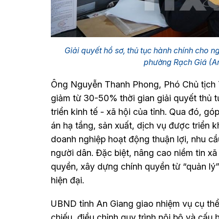
Giải quyết hồ sơ, thủ tục hành chính cho 
phường Rạch Giá (An
Ông Nguyễn Thanh Phong, Phó Chủ tịch T
giảm từ 30-50% thời gian giải quyết thủ t
triển kinh tế - xã hội của tỉnh. Qua đó, 
án hạ tầng, sản xuất, dịch vụ được triển kh
doanh nghiệp hoạt động thuận lợi, nhu c
người dân. Đặc biệt, nâng cao niềm tin xã 
quyền, xây dựng chính quyền từ “quản lý”
hiện đại.
UBND tỉnh An Giang giao nhiệm vụ cụ thể
chiếu, điều chỉnh quy trình nội bộ và cấu 