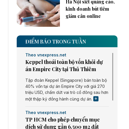
Hà Nội siết quảng cáo,
kinh doanh bút tiêm
giảm cân online
ĐIỂM BÁO TRONG TUẦN
Theo vnexpress.net
Keppel thoái toàn bộ vốn khỏi dự
án Empire City tại Thủ Thiêm
Tập đoàn Keppel (Singapore) bán toàn bộ
40% vốn tại dự án Empire City với giá 270
triệu USD, chấm dứt vai trò cổ đông sau hơn
một thập kỷ đồng hành cùng dự án.
Theo vnexpress.net
TP HCM cho phép chuyển mục
đích sử dụng gần 6.500 m2 đất