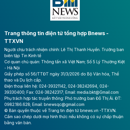
bằng sông Hồng.
Theo baodautu.vn
ACV rót gần 40 ngàn tỷ đồng vào sân bay
Long Thành
Trang thông tin điện tử tổng hợp Bnews -
TTXVN
Tổng công ty Cảng hàng không Việt Nam - CTCP
Người chịu trách nhiệm chính: Lê Thị Thanh Huyền. Trưởng ban
(ACV) vừa lập kỷ lục mới về lợi nhuận trong quý
biên tập Tin Kinh tế
II/2026.
Cơ quan chủ quản: Thông tấn xã Việt Nam; Số 5 Lý Thường Kiệt
- Hà Nội
Theo baodautu.vn
Giấy phép số 56/TTĐT ngày 31/3/2026 do Bộ Văn hóa, Thể
Vinaconex lập đỉnh doanh thu
thao và Du lịch cấp.
Điện thoại liên hệ: 024-39321142, 024-38242694, 024-
Tổng CTCP Xuất nhập khẩu và Xây dựng Việt Nam
39330400; Fax: 024-38242317; Email: media.bkt@Gmail.com
(Vinaconex) đã khép lại nửa đầu năm với doanh thu
Phụ trách hợp tác truyền thông: Phó trưởng ban Đỗ Thị Ái. ĐT:
thuần gần 7.268 tỷ đồng, tăng 4% so với cùng kỳ và
0982.186.628; Email: bnewsqc@gmail.com
cũng là mức cao nhất lịch sử hoạt động của doanh
© Bản quyền thuộc về Trang tin điện tử bnews.vn -TTXVN.
nghiệp.
Cấm sao chép dưới mọi hình thức nếu không có sự chấp thuận
bằng văn bản.