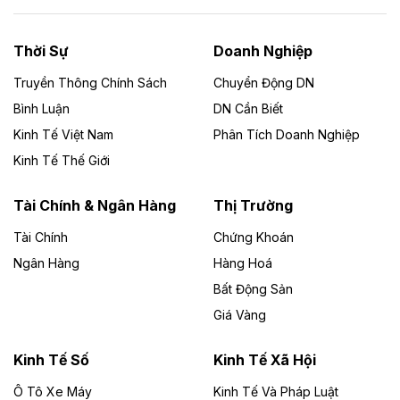
Năng lượng môi trường Bắc Giang đầu tư
nhà máy điện rác 1.866 tỷ đồng
Thời Sự
Doanh Nghiệp
Dự án Nhà máy xử lý rác và phát điện Bắc Giang do
Công ty TNHH Năng lượng môi trường Bắc Giang làm
Truyền Thông Chính Sách
Chuyển Động DN
chủ đầu tư, có tổng mức đầu tư 1.866 tỷ đồng.
Bình Luận
DN Cần Biết
Kinh Tế Việt Nam
Phân Tích Doanh Nghiệp
Theo vietnamfinance.vn
Đức Long Gia Lai mở rộng ‘hệ sinh thái’
Kinh Tế Thế Giới
năng lượng với loạt dự án nghìn tỷ ở Gia
Lai
Tài Chính & Ngân Hàng
Thị Trường
Tài Chính
Chứng Khoán
Bốn doanh nghiệp có sự góp vốn của Công ty Cổ
phần Tập đoàn Đức Long Gia Lai (HoSE: DLG) được
Ngân Hàng
Hàng Hoá
chấp thuận đầu tư 4 dự án điện gió và điện mặt trời tại
Bất Động Sản
Gia Lai với tổng vốn hơn 4.750 tỷ đồng.
Giá Vàng
Theo vnexpress.net
Đồng Nai cho thuê gần 59 ha đất làm khu
Kinh Tế Số
Kinh Tế Xã Hội
công nghiệp ở Long Thành
Ô Tô Xe Máy
Kinh Tế Và Pháp Luật