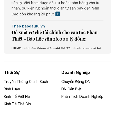
tiên tại Việt Nam được đầu tư hoàn toàn bằng vốn tư
nhân, dự kiến rút ngắn thời gian từ sân bay đến Nam
Đảo còn khoảng 20 phút.
Theo baodautu.vn
Đề xuất cơ chế tài chính cho cao tốc Phan
Thiết - Bảo Lộc vốn 26.000 tỷ đồng
UBND tỉnh Lâm Đồng đề nghị Bộ Tài chính xem xét hỗ
trợ khoảng 10.000 tỷ đồng từ ngân sách Trung ương
giai đoạn 2026 - 2030 để đầu tư cao tốc Phan Thiết -
Bảo Lộc, thuộc tuyến Phan Thiết - Bảo Lộc - Gia Nghĩa
- Bu Prăng. Dự án dài khoảng 73,49 km, tổng mức đầu
Thời Sự
Doanh Nghiệp
tư dự kiến 26.000 tỷ đồng.
Truyền Thông Chính Sách
Chuyển Động DN
Theo baodautu.vn
Bình Luận
DN Cần Biết
Cà Mau chấp thuận chủ trương đầu tư Dự
Kinh Tế Việt Nam
Phân Tích Doanh Nghiệp
án khu chợ và nhà ở nông thôn vốn 563 tỷ
Kinh Tế Thế Giới
đồng