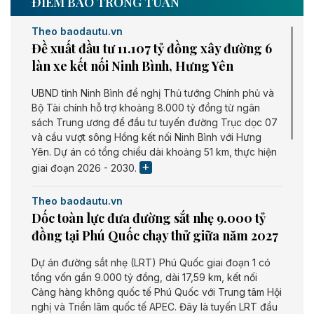
ĐIỂM BÁO TRONG TUẦN
Theo baodautu.vn
Đề xuất đầu tư 11.107 tỷ đồng xây đường 6
làn xe kết nối Ninh Bình, Hưng Yên
UBND tỉnh Ninh Bình đề nghị Thủ tướng Chính phủ và
Bộ Tài chính hỗ trợ khoảng 8.000 tỷ đồng từ ngân
sách Trung ương để đầu tư tuyến đường Trục dọc 07
và cầu vượt sông Hồng kết nối Ninh Bình với Hưng
Yên. Dự án có tổng chiều dài khoảng 51 km, thực hiện
giai đoạn 2026 - 2030.
Theo baodautu.vn
Dốc toàn lực đưa đường sắt nhẹ 9.000 tỷ
đồng tại Phú Quốc chạy thử giữa năm 2027
Dự án đường sắt nhẹ (LRT) Phú Quốc giai đoạn 1 có
tổng vốn gần 9.000 tỷ đồng, dài 17,59 km, kết nối
Cảng hàng không quốc tế Phú Quốc với Trung tâm Hội
nghị và Triển lãm quốc tế APEC. Đây là tuyến LRT đầu