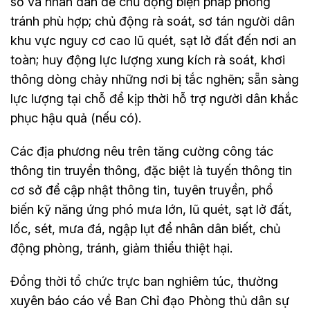
sở và nhân dân để chủ động biện pháp phòng
tránh phù hợp; chủ động rà soát, sơ tán người dân
khu vực nguy cơ cao lũ quét, sạt lở đất đến nơi an
toàn; huy động lực lượng xung kích rà soát, khơi
thông dòng chảy những nơi bị tắc nghẽn; sẵn sàng
lực lượng tại chỗ để kịp thời hỗ trợ người dân khắc
phục hậu quả (nếu có).
Các địa phương nêu trên tăng cường công tác
thông tin truyền thông, đặc biệt là tuyến thông tin
cơ sở để cập nhật thông tin, tuyên truyền, phổ
biến kỹ năng ứng phó mưa lớn, lũ quét, sạt lở đất,
lốc, sét, mưa đá, ngập lụt để nhân dân biết, chủ
động phòng, tránh, giảm thiểu thiệt hại.
Đồng thời tổ chức trực ban nghiêm túc, thường
xuyên báo cáo về Ban Chỉ đạo Phòng thủ dân sự