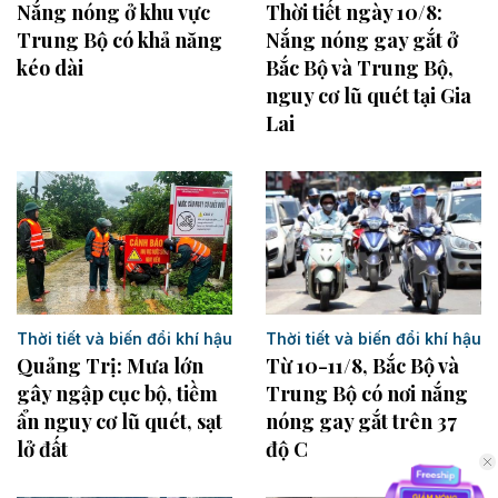
Thời tiết ngày 10/8:
Nắng nóng ở khu vực
Nắng nóng gay gắt ở
Trung Bộ có khả năng
Bắc Bộ và Trung Bộ,
kéo dài
nguy cơ lũ quét tại Gia
Lai
Thời tiết và biến đổi khí hậu
Thời tiết và biến đổi khí hậu
Từ 10-11/8, Bắc Bộ và
Quảng Trị: Mưa lớn
Trung Bộ có nơi nắng
gây ngập cục bộ, tiềm
nóng gay gắt trên 37
ẩn nguy cơ lũ quét, sạt
độ C
lở đất