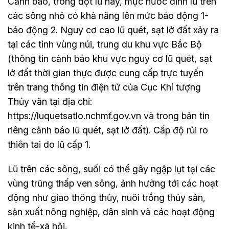
​Cảnh báo, trong đợt lũ này, mực nước đỉnh lũ trên
các sông nhỏ có khả năng lên mức báo động 1-
báo động 2. Nguy cơ cao lũ quét, sạt lở đất xảy ra
tại các tỉnh vùng núi, trung du khu vực Bắc Bộ
(thông tin cảnh báo khu vực nguy cơ lũ quét, sạt
lở đất thời gian thực được cung cấp trực tuyến
trên trang thông tin điện tử của Cục Khí tượng
Thủy văn tại địa chỉ:
https://luquetsatlo.nchmf.gov.vn và trong bản tin
riêng cảnh báo lũ quét, sạt lở đất). Cấp độ rủi ro
thiên tai do lũ cấp 1.
Lũ trên các sông, suối có thể gây ngập lụt tại các
vùng trũng thấp ven sông, ảnh hưởng tới các hoạt
động như giao thông thủy, nuôi trồng thủy sản,
sản xuất nông nghiệp, dân sinh và các hoạt động
kinh tế-xã hội.