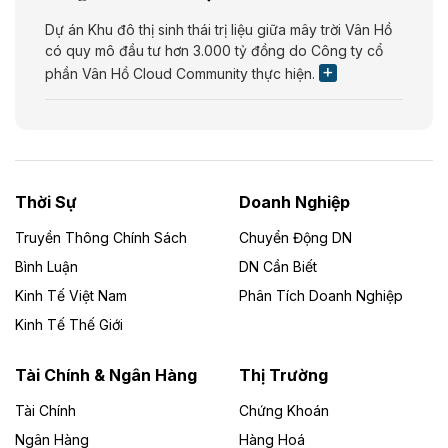
Dự án Khu đô thị sinh thái trị liệu giữa mây trời Vân Hồ
có quy mô đầu tư hơn 3.000 tỷ đồng do Công ty cổ
phần Vân Hồ Cloud Community thực hiện.
Theo vietnamfinance.vn
Năng lượng môi trường Bắc Giang đầu tư
nhà máy điện rác 1.866 tỷ đồng
Thời Sự
Doanh Nghiệp
Dự án Nhà máy xử lý rác và phát điện Bắc Giang do
Công ty TNHH Năng lượng môi trường Bắc Giang làm
Truyền Thông Chính Sách
Chuyển Động DN
chủ đầu tư, có tổng mức đầu tư 1.866 tỷ đồng.
Bình Luận
DN Cần Biết
Kinh Tế Việt Nam
Phân Tích Doanh Nghiệp
Theo vietnamfinance.vn
Đức Long Gia Lai mở rộng ‘hệ sinh thái’
Kinh Tế Thế Giới
năng lượng với loạt dự án nghìn tỷ ở Gia
Lai
Tài Chính & Ngân Hàng
Thị Trường
Tài Chính
Chứng Khoán
Bốn doanh nghiệp có sự góp vốn của Công ty Cổ
phần Tập đoàn Đức Long Gia Lai (HoSE: DLG) được
Ngân Hàng
Hàng Hoá