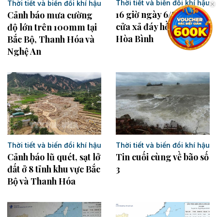
Thời tiết và biến đổi khí hậu
Thời tiết và biến đổi khí hậu
16 giờ ngày 6/8, mở 1
Cảnh báo mưa cường
cửa xả đáy hồ thủy điện
độ lớn trên 100mm tại
Hòa Bình
Bắc Bộ, Thanh Hóa và
Nghệ An
Thời tiết và biến đổi khí hậu
Thời tiết và biến đổi khí hậu
Cảnh báo lũ quét, sạt lở
Tin cuối cùng về bão số
đất ở 8 tỉnh khu vực Bắc
3
Bộ và Thanh Hóa