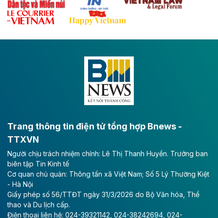
Theo baodautu.vn
Đề xuất đầu tư 11.500 tỷ đồng xây dựng cao
tốc CT.11 qua Ninh Bình
Dự án đầu tư tuyến cao tốc CT.11, đoạn Liêm Tuyền -
Đông A dài khoảng 25,1 km được kỳ vọng sẽ tạo động
lực phát triển kinh tế - xã hội khu vực phía Nam đồng
bằng sông Hồng.
Theo baodautu.vn
ACV rót gần 40 ngàn tỷ đồng vào sân bay
Long Thành
Trang thông tin điện tử tổng hợp Bnews -
TTXVN
Tổng công ty Cảng hàng không Việt Nam - CTCP
Người chịu trách nhiệm chính: Lê Thị Thanh Huyền. Trưởng ban
(ACV) vừa lập kỷ lục mới về lợi nhuận trong quý
biên tập Tin Kinh tế
II/2026.
Cơ quan chủ quản: Thông tấn xã Việt Nam; Số 5 Lý Thường Kiệt
- Hà Nội
Theo baodautu.vn
Giấy phép số 56/TTĐT ngày 31/3/2026 do Bộ Văn hóa, Thể
Vinaconex lập đỉnh doanh thu
thao và Du lịch cấp.
Điện thoại liên hệ: 024-39321142, 024-38242694, 024-