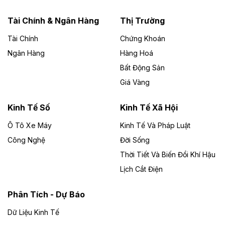
năng lượng với loạt dự án nghìn tỷ ở Gia
Lai
Tài Chính & Ngân Hàng
Thị Trường
Tài Chính
Chứng Khoán
Bốn doanh nghiệp có sự góp vốn của Công ty Cổ
phần Tập đoàn Đức Long Gia Lai (HoSE: DLG) được
Ngân Hàng
Hàng Hoá
chấp thuận đầu tư 4 dự án điện gió và điện mặt trời tại
Bất Động Sản
Gia Lai với tổng vốn hơn 4.750 tỷ đồng.
Giá Vàng
Theo vnexpress.net
Đồng Nai cho thuê gần 59 ha đất làm khu
Kinh Tế Số
Kinh Tế Xã Hội
công nghiệp ở Long Thành
Ô Tô Xe Máy
Kinh Tế Và Pháp Luật
Công Nghệ
UBND TP Đồng Nai cho Công ty Amata thuê gần 59 ha
Đời Sống
đất để đầu tư khu công nghiệp công nghệ cao Long
Thời Tiết Và Biến Đổi Khí Hậu
Thành, thời hạn đến 2065.
Lịch Cắt Điện
Theo baodautu.vn
Phân Tích - Dự Báo
Đề xuất hỗ trợ 20.000 tỷ đồng làm cao tốc
Thái Nguyên - Lạng Sơn
Dữ Liệu Kinh Tế