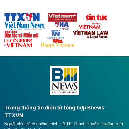
Tuyến cao tốc Thái Nguyên - Lạng Sơn khi hình thành
sẽ trở thành trục giao thông chiến lược, kết nối tỉnh
Thái Nguyên và các tỉnh trung du, miền núi phía Bắc
với hệ thống cửa khẩu quốc tế tại Lạng Sơn.
Theo baodautu.vn
Đề xuất đầu tư 11.500 tỷ đồng xây dựng cao
tốc CT.11 qua Ninh Bình
Dự án đầu tư tuyến cao tốc CT.11, đoạn Liêm Tuyền -
Đông A dài khoảng 25,1 km được kỳ vọng sẽ tạo động
lực phát triển kinh tế - xã hội khu vực phía Nam đồng
bằng sông Hồng.
Theo baodautu.vn
ACV rót gần 40 ngàn tỷ đồng vào sân bay
Long Thành
Trang thông tin điện tử tổng hợp Bnews -
TTXVN
Tổng công ty Cảng hàng không Việt Nam - CTCP
Người chịu trách nhiệm chính: Lê Thị Thanh Huyền. Trưởng ban
(ACV) vừa lập kỷ lục mới về lợi nhuận trong quý