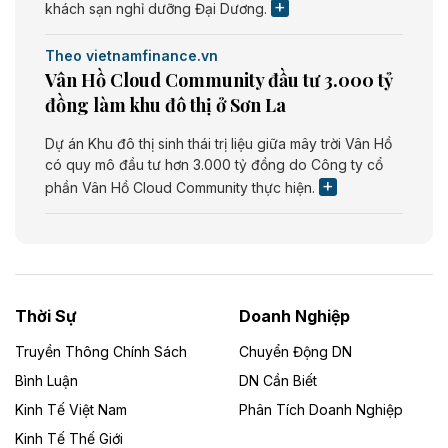
khách sạn nghỉ dưỡng Đại Dương.
Theo vietnamfinance.vn
Vân Hồ Cloud Community đầu tư 3.000 tỷ
đồng làm khu đô thị ở Sơn La
Dự án Khu đô thị sinh thái trị liệu giữa mây trời Vân Hồ
có quy mô đầu tư hơn 3.000 tỷ đồng do Công ty cổ
phần Vân Hồ Cloud Community thực hiện.
Theo vietnamfinance.vn
Năng lượng môi trường Bắc Giang đầu tư
nhà máy điện rác 1.866 tỷ đồng
Thời Sự
Doanh Nghiệp
Dự án Nhà máy xử lý rác và phát điện Bắc Giang do
Công ty TNHH Năng lượng môi trường Bắc Giang làm
Truyền Thông Chính Sách
Chuyển Động DN
chủ đầu tư, có tổng mức đầu tư 1.866 tỷ đồng.
Bình Luận
DN Cần Biết
Kinh Tế Việt Nam
Phân Tích Doanh Nghiệp
Theo vietnamfinance.vn
Đức Long Gia Lai mở rộng ‘hệ sinh thái’
Kinh Tế Thế Giới