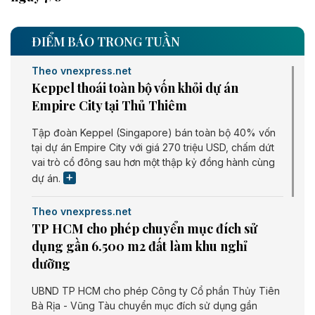
ĐIỂM BÁO TRONG TUẦN
Theo vnexpress.net
Keppel thoái toàn bộ vốn khỏi dự án
Empire City tại Thủ Thiêm
Tập đoàn Keppel (Singapore) bán toàn bộ 40% vốn
tại dự án Empire City với giá 270 triệu USD, chấm dứt
vai trò cổ đông sau hơn một thập kỷ đồng hành cùng
dự án.
Theo vnexpress.net
TP HCM cho phép chuyển mục đích sử
dụng gần 6.500 m2 đất làm khu nghỉ
dưỡng
UBND TP HCM cho phép Công ty Cổ phần Thủy Tiên
Bà Rịa - Vũng Tàu chuyển mục đích sử dụng gần