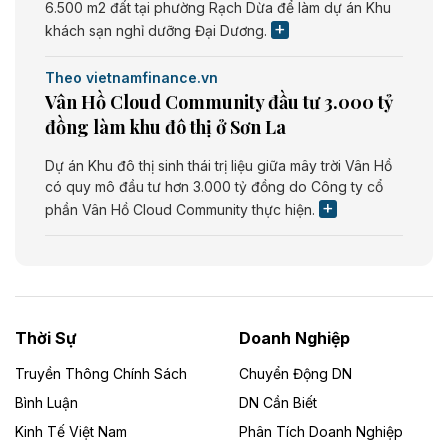
6.500 m2 đất tại phường Rạch Dừa để làm dự án Khu
khách sạn nghỉ dưỡng Đại Dương.
Theo vietnamfinance.vn
Vân Hồ Cloud Community đầu tư 3.000 tỷ
đồng làm khu đô thị ở Sơn La
Dự án Khu đô thị sinh thái trị liệu giữa mây trời Vân Hồ
có quy mô đầu tư hơn 3.000 tỷ đồng do Công ty cổ
phần Vân Hồ Cloud Community thực hiện.
Theo vietnamfinance.vn
Năng lượng môi trường Bắc Giang đầu tư
nhà máy điện rác 1.866 tỷ đồng
Thời Sự
Doanh Nghiệp
Dự án Nhà máy xử lý rác và phát điện Bắc Giang do
Công ty TNHH Năng lượng môi trường Bắc Giang làm
Truyền Thông Chính Sách
Chuyển Động DN
chủ đầu tư, có tổng mức đầu tư 1.866 tỷ đồng.
Bình Luận
DN Cần Biết
Kinh Tế Việt Nam
Phân Tích Doanh Nghiệp
Theo vietnamfinance.vn