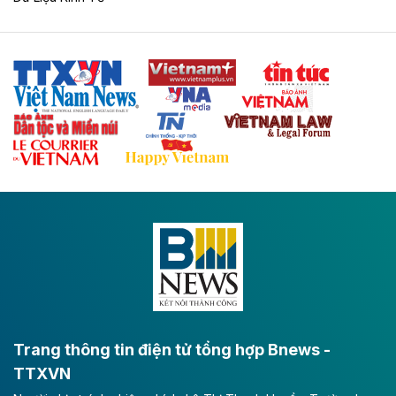
Tuyến cao tốc Thái Nguyên - Lạng Sơn khi hình thành
sẽ trở thành trục giao thông chiến lược, kết nối tỉnh
Thái Nguyên và các tỉnh trung du, miền núi phía Bắc
với hệ thống cửa khẩu quốc tế tại Lạng Sơn.
Theo baodautu.vn
Đề xuất đầu tư 11.500 tỷ đồng xây dựng cao
tốc CT.11 qua Ninh Bình
Dự án đầu tư tuyến cao tốc CT.11, đoạn Liêm Tuyền -
Đông A dài khoảng 25,1 km được kỳ vọng sẽ tạo động
lực phát triển kinh tế - xã hội khu vực phía Nam đồng
bằng sông Hồng.
Theo baodautu.vn
ACV rót gần 40 ngàn tỷ đồng vào sân bay
Long Thành
Trang thông tin điện tử tổng hợp Bnews -
TTXVN
Tổng công ty Cảng hàng không Việt Nam - CTCP