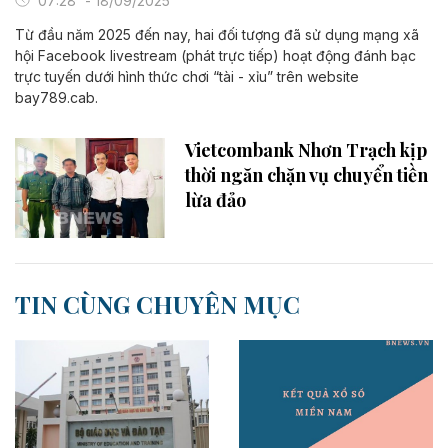
07:28' - 18/09/2025
Từ đầu năm 2025 đến nay, hai đối tượng đã sử dụng mạng xã
hội Facebook livestream (phát trực tiếp) hoạt động đánh bạc
trực tuyến dưới hình thức chơi “tài - xỉu” trên website
bay789.cab.
Vietcombank Nhơn Trạch kịp
thời ngăn chặn vụ chuyển tiền
lừa đảo
TIN CÙNG CHUYÊN MỤC