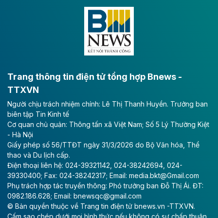
Đông A dài khoảng 25,1 km được kỳ vọng sẽ tạo động
lực phát triển kinh tế - xã hội khu vực phía Nam đồng
bằng sông Hồng.
Theo baodautu.vn
ACV rót gần 40 ngàn tỷ đồng vào sân bay
Long Thành
Trang thông tin điện tử tổng hợp Bnews -
TTXVN
Tổng công ty Cảng hàng không Việt Nam - CTCP
Người chịu trách nhiệm chính: Lê Thị Thanh Huyền. Trưởng ban
(ACV) vừa lập kỷ lục mới về lợi nhuận trong quý
biên tập Tin Kinh tế
II/2026.
Cơ quan chủ quản: Thông tấn xã Việt Nam; Số 5 Lý Thường Kiệt
- Hà Nội
Theo baodautu.vn
Giấy phép số 56/TTĐT ngày 31/3/2026 do Bộ Văn hóa, Thể
Vinaconex lập đỉnh doanh thu
thao và Du lịch cấp.
Điện thoại liên hệ: 024-39321142, 024-38242694, 024-
Tổng CTCP Xuất nhập khẩu và Xây dựng Việt Nam
39330400; Fax: 024-38242317; Email: media.bkt@Gmail.com
(Vinaconex) đã khép lại nửa đầu năm với doanh thu
Phụ trách hợp tác truyền thông: Phó trưởng ban Đỗ Thị Ái. ĐT:
thuần gần 7.268 tỷ đồng, tăng 4% so với cùng kỳ và
0982.186.628; Email: bnewsqc@gmail.com
cũng là mức cao nhất lịch sử hoạt động của doanh
© Bản quyền thuộc về Trang tin điện tử bnews.vn -TTXVN.
nghiệp.
Cấm sao chép dưới mọi hình thức nếu không có sự chấp thuận