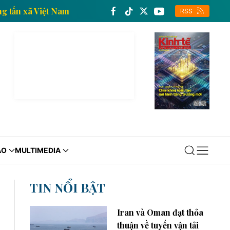
 tế của Thông tấn xã Việt Nam
Trang thông tin kinh
RSS
ÁO
MULTIMEDIA
TIN NỔI BẬT
Iran và Oman đạt thỏa
thuận về tuyến vận tải