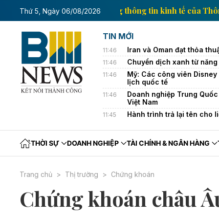
h tế của Thông tấn xã Việt Nam
Trang thông tin kin
Thứ 5, Ngày 06/08/2026
TIN MỚI
Iran và Oman đạt thỏa thu
11:46
Chuyển dịch xanh từ năng l
11:46
Mỹ: Các công viên Disney 
11:46
lịch quốc tế
Doanh nghiệp Trung Quốc đ
11:46
Việt Nam
Hành trình trả lại tên cho l
11:45
THỜI SỰ
DOANH NGHIỆP
TÀI CHÍNH & NGÂN HÀNG
Trang chủ
Thị trường
Chứng khoán
Chứng khoán châu Âu 