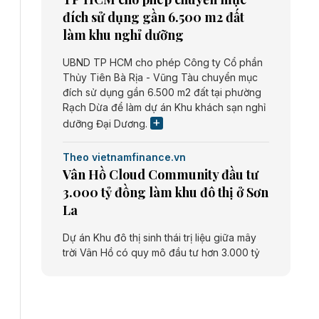
đích sử dụng gần 6.500 m2 đất
làm khu nghỉ dưỡng
UBND TP HCM cho phép Công ty Cổ phần
Thủy Tiên Bà Rịa - Vũng Tàu chuyển mục
đích sử dụng gần 6.500 m2 đất tại phường
Rạch Dừa để làm dự án Khu khách sạn nghỉ
dưỡng Đại Dương.
Theo vietnamfinance.vn
Vân Hồ Cloud Community đầu tư
3.000 tỷ đồng làm khu đô thị ở Sơn
La
Dự án Khu đô thị sinh thái trị liệu giữa mây
trời Vân Hồ có quy mô đầu tư hơn 3.000 tỷ
đồng do Công ty cổ phần Vân Hồ Cloud
Community thực hiện.
Theo vietnamfinance.vn