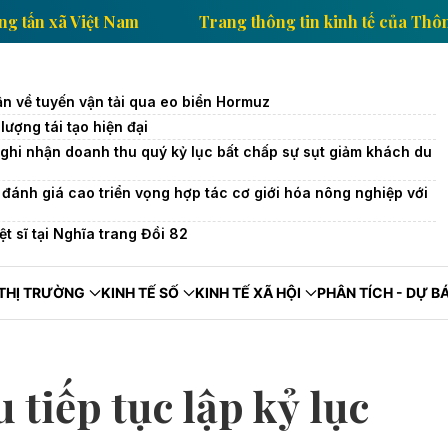
h tế của Thông tấn xã Việt Nam
Trang thông tin kinh
ận về tuyến vận tải qua eo biển Hormuz
ượng tái tạo hiện đại
ghi nhận doanh thu quý kỷ lục bất chấp sự sụt giảm khách du
ánh giá cao triển vọng hợp tác cơ giới hóa nông nghiệp với
iệt sĩ tại Nghĩa trang Đồi 82
THỊ TRƯỜNG
KINH TẾ SỐ
KINH TẾ XÃ HỘI
PHÂN TÍCH - DỰ B
tiếp tục lập kỷ lục