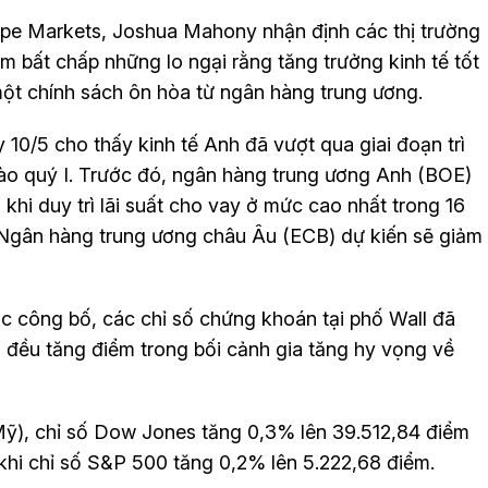
cope Markets, Joshua Mahony nhận định các thị trường
 bất chấp những lo ngại rằng tăng trưởng kinh tế tốt
một chính sách ôn hòa từ ngân hàng trung ương.
10/5 cho thấy kinh tế Anh đã vượt qua giai đoạn trì
vào quý I. Trước đó, ngân hàng trung ương Anh (BOE)
 khi duy trì lãi suất cho vay ở mức cao nhất trong 16
 Ngân hàng trung ương châu Âu (ECB) dự kiến sẽ giảm
c công bố, các chỉ số chứng khoán tại phố Wall đã
số đều tăng điểm trong bối cảnh gia tăng hy vọng về
ỹ), chỉ số Dow Jones tăng 0,3% lên 39.512,84 điểm
g khi chỉ số S&P 500 tăng 0,2% lên 5.222,68 điểm.