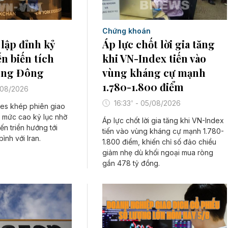
Chứng khoán
Áp lực chốt lời gia tăng
lập đỉnh kỷ
khi VN-Index tiến vào
ễn biến tích
vùng kháng cự mạnh
rung Đông
1.780-1.800 điểm
/08/2026
16:33' - 05/08/2026
es khép phiên giao
ở mức cao kỷ lục nhờ
Áp lực chốt lời gia tăng khi VN-Index
iến triển hướng tới
tiến vào vùng kháng cự mạnh 1.780-
ình với Iran.
1.800 điểm, khiến chỉ số đảo chiều
giảm nhẹ dù khối ngoại mua ròng
gần 478 tỷ đồng.