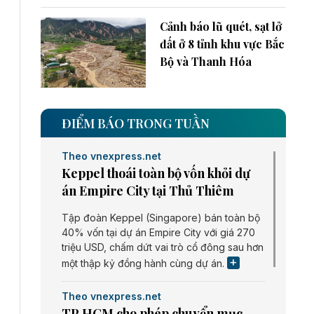
Cảnh báo lũ quét, sạt lở
đất ở 8 tỉnh khu vực Bắc
Bộ và Thanh Hóa
ĐIỂM BÁO TRONG TUẦN
Theo vnexpress.net
Keppel thoái toàn bộ vốn khỏi dự
án Empire City tại Thủ Thiêm
Tập đoàn Keppel (Singapore) bán toàn bộ
40% vốn tại dự án Empire City với giá 270
triệu USD, chấm dứt vai trò cổ đông sau hơn
một thập kỷ đồng hành cùng dự án.
Theo vnexpress.net
TP HCM cho phép chuyển mục