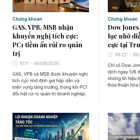
Chứng khoán
Chứng khoán
GAS, VPB, MSB nhận
Dow Jones 
khuyến nghị tích cực;
lục nhờ di
PC1 tiềm ẩn rủi ro quản
cực tại T
trị
06:23' - 06
10:11' - 06/08/2026
Chỉ số Dow Jon
dịch ngày 5/8 
GAS, VPB và MSB được khuyến nghị
những tín hiệu t
tích cực nhờ định giá hấp dẫn và
thỏa thuận hòa b
triển vọng tăng trưởng, trong khi PC1
đối mặt rủi ro quản trị doanh nghiệp.