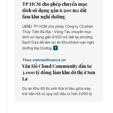
TP HCM cho phép chuyển mục
đích sử dụng gần 6.500 m2 đất
làm khu nghỉ dưỡng
UBND TP HCM cho phép Công ty Cổ phần
Thủy Tiên Bà Rịa - Vũng Tàu chuyển mục
đích sử dụng gần 6.500 m2 đất tại phường
Rạch Dừa để làm dự án Khu khách sạn nghỉ
dưỡng Đại Dương.
Theo vietnamfinance.vn
Vân Hồ Cloud Community đầu tư
3.000 tỷ đồng làm khu đô thị ở Sơn
La
Dự án Khu đô thị sinh thái trị liệu giữa mây
trời Vân Hồ có quy mô đầu tư hơn 3.000 tỷ
đồng do Công ty cổ phần Vân Hồ Cloud
Community thực hiện.