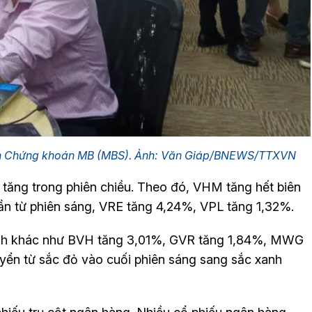
hần Chứng khoán MB (MBS). Ảnh: Văn Giáp/BNEWS/TTXVN
à tăng trong phiên chiều. Theo đó, VHM tăng hết biên
rần từ phiên sáng, VRE tăng 4,24%, VPL tăng 1,32%.
gành khác như BVH tăng 3,01%, GVR tăng 1,84%, MWG
ển từ sắc đỏ vào cuối phiên sáng sang sắc xanh