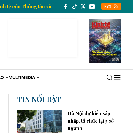
ông tin kinh tế của Thông tấn xã Việt Nam
Trang thô
RSS
ÁO
MULTIMEDIA
TIN NỔI BẬT
Hà Nội dự kiến sáp
nhập, tổ chức lại 5 sở
ngành