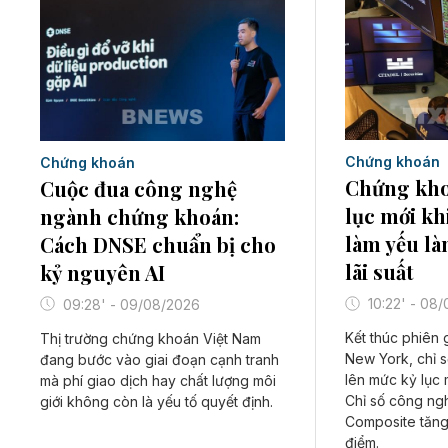
Chứng khoán
Chứng khoán
Chứng kho
Cuộc đua công nghệ
lục mới khi
ngành chứng khoán:
làm yếu là
Cách DNSE chuẩn bị cho
lãi suất
kỷ nguyên AI
10:22' - 08
09:28' - 09/08/2026
Kết thúc phiên 
Thị trường chứng khoán Việt Nam
New York, chỉ 
đang bước vào giai đoạn cạnh tranh
lên mức kỷ lục 
mà phí giao dịch hay chất lượng môi
Chỉ số công n
giới không còn là yếu tố quyết định.
Composite tăng
điểm.