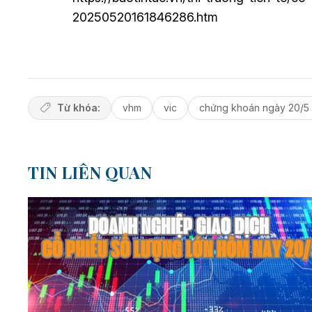
20250520161846286.htm
Từ khóa:
vhm
vic
chứng khoán ngày 20/5 
TIN LIÊN QUAN