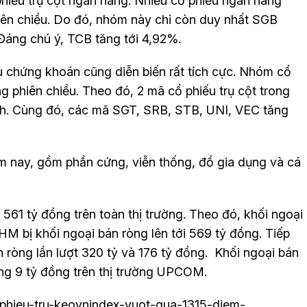
hiếu trụ cột ngân hàng. Nhiều cổ phiếu ngân hàng
iên chiều. Do đó, nhóm này chỉ còn duy nhất SGB
. Đáng chú ý, TCB tăng tới 4,92%.
 chứng khoán cũng diễn biến rất tích cực. Nhóm cổ
ng phiên chiều. Theo đó, 2 mã cổ phiếu trụ cột trong
h. Cùng đó, các mã SGT, SRB, STB, UNI, VEC tăng
m nay, gồm phần cứng, viễn thống, đồ gia dụng và cá
561 tỷ đồng trên toàn thị trường. Theo đó, khối ngoại
HM bị khối ngoại bán ròng lên tới 569 tỷ đồng. Tiếp
 ròng lần lượt 320 tỷ và 176 tỷ đồng. Khối ngoại bán
ng 9 tỷ đồng trên thị trường UPCOM.
co-phieu-tru-keovnindex-vuot-qua-1315-diem-