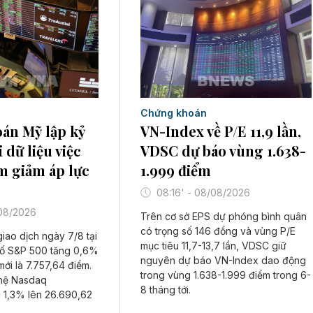
Chứng khoán
án Mỹ lập kỷ
VN-Index về P/E 11,9 lần,
 dữ liệu việc
VDSC dự báo vùng 1.638-
m giảm áp lực
1.999 điểm
08:16' - 08/08/2026
/08/2026
Trên cơ sở EPS dự phóng bình quân
có trọng số 146 đồng và vùng P/E
giao dịch ngày 7/8 tại
mục tiêu 11,7-13,7 lần, VDSC giữ
số S&P 500 tăng 0,6%
nguyên dự báo VN-Index dao động
mới là 7.757,64 điểm.
trong vùng 1.638-1.999 điểm trong 6-
ghệ Nasdaq
8 tháng tới.
 1,3% lên 26.690,62