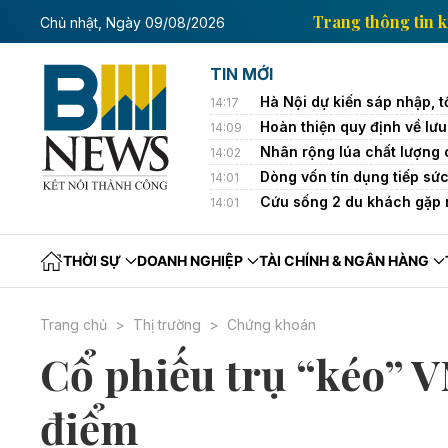
hông tin kinh tế của Thông tấn xã Việt Nam
Trang th
Chủ nhật, Ngày 09/08/2026
TIN MỚI
Hà Nội dự kiến sáp nhập, t
14:17
Hoàn thiện quy định về lưu
14:09
Nhân rộng lúa chất lượng c
14:02
Dòng vốn tín dụng tiếp sức
14:01
Cứu sống 2 du khách gặp 
14:01
THỜI SỰ
DOANH NGHIỆP
TÀI CHÍNH & NGÂN HÀNG
Trang chủ
Thị trường
Chứng khoán
Cổ phiếu trụ “kéo” V
điểm