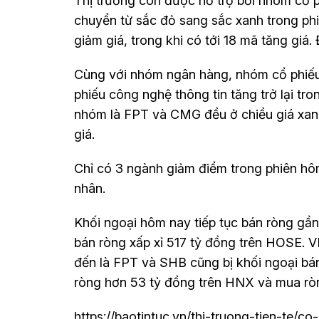
Thị trường còn được hỗ trợ bởi nhóm cổ p
chuyển từ sắc đỏ sang sắc xanh trong ph
giảm giá, trong khi có tới 18 mã tăng giá
Cùng với nhóm ngân hàng, nhóm cổ phiếu
phiếu công nghệ thông tin tăng trở lại tro
nhóm là FPT và CMG đều ở chiều giá xan
giá.
Chỉ có 3 ngành giảm điểm trong phiên hô
nhân.
Khối ngoại hôm nay tiếp tục bán ròng gần 
bán ròng xấp xỉ 517 tỷ đồng trên HOSE. V
đến là FPT và SHB cũng bị khối ngoại bán
ròng hơn 53 tỷ đồng trên HNX và mua rò
https://baotintuc.vn/thi-truong-tien-te/