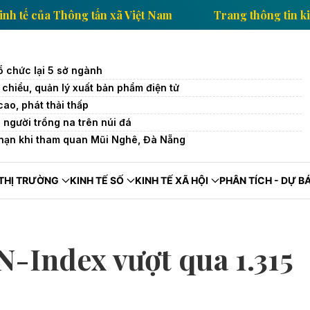
ông tin kinh tế của Thông tấn xã Việt Nam
Trang th
ổ chức lại 5 sở ngành
 chiểu, quản lý xuất bản phẩm điện tử
ao, phát thải thấp
 người trồng na trên núi đá
nạn khi tham quan Mũi Nghê, Đà Nẵng
THỊ TRƯỜNG
KINH TẾ SỐ
KINH TẾ XÃ HỘI
PHÂN TÍCH - DỰ B
N-Index vượt qua 1.315