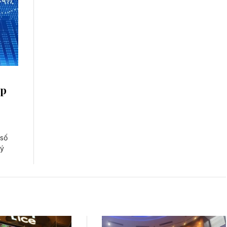
ệp
 số
 ý