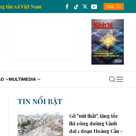
tế của Thông tấn xã Việt Nam
Trang thông tin kinh 
RSS
ÁO
MULTIMEDIA
TIN NỔI BẬT
Gỡ "nút thắt", tăng tốc
thi công đường Vành
đai 1 đoạn Hoàng Cầu -