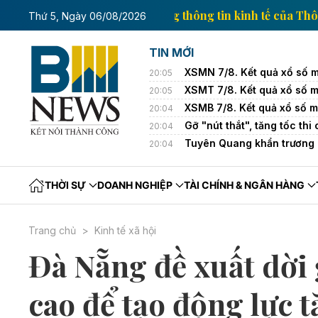
 tế của Thông tấn xã Việt Nam
Trang thông tin kinh
Thứ 5, Ngày 06/08/2026
TIN MỚI
XSMN 7/8. Kết quả xổ số 
20:05
XSMT 7/8. Kết quả xổ số 
20:05
XSMB 7/8. Kết quả xổ số 
20:04
Gỡ "nút thắt", tăng tốc t
20:04
Tuyên Quang khẩn trương k
20:04
THỜI SỰ
DOANH NGHIỆP
TÀI CHÍNH & NGÂN HÀNG
Trang chủ
Kinh tế xã hội
Đà Nẵng đề xuất dời 
cao để tạo động lực 