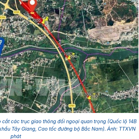
o cắt các trục giao thông đối ngoại quan trọng (Quốc lộ 14B
 khẩu Tây Giang, Cao tốc đường bộ Bắc Nam). Ảnh: TTXVN
phát