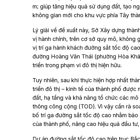
m; giúp tăng hiệu quả sử dụng đất, tạo ng
không gian mới cho khu vực phía Tây th
Lý giải về đề xuất này, Sở Xây dựng thàn
vị hành chính, trên cơ sở quy mô, không 
vị trí ga hành khách đường sắt tốc độ ca
đường Hoàng Văn Thái (phường Hòa Khán
triển trong phạm vi đô thị hiện hữu.
Tuy nhiên, sau khi thực hiện hợp nhất t
triển đô thị – kinh tế của thành phố được
đất, hạ tầng và khả năng tổ chức các mô 
thông công cộng (TOD). Vì vậy cần rà soá
bố trí ga đường sắt tốc độ cao nhằm bảo 
của thành phố, nâng cao hiệu quả đầu tư, k
Dự án đường sắt tốc độ cao trên trục Bắ