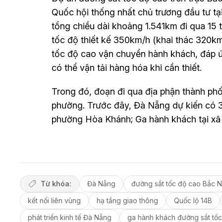
Quốc hội thống nhất chủ trương đầu tư t
tổng chiều dài khoảng 1.541km đi qua 15 t
tốc độ thiết kế 350km/h (khai thác 320k
tốc độ cao vận chuyển hành khách, đáp ứ
có thể vận tải hàng hóa khi cần thiết.
Trong đó, đoạn đi qua địa phận thành ph
phường. Trước đây, Đà Nẵng dự kiến có 3
phường Hòa Khánh; Ga hành khách tại xã
Từ khóa:
Đà Nẵng
đường sắt tốc độ cao Bắc 
kết nối liên vùng
hạ tầng giao thông
Quốc lộ 14B
phát triển kinh tế Đà Nẵng
ga hành khách đường sắt tố