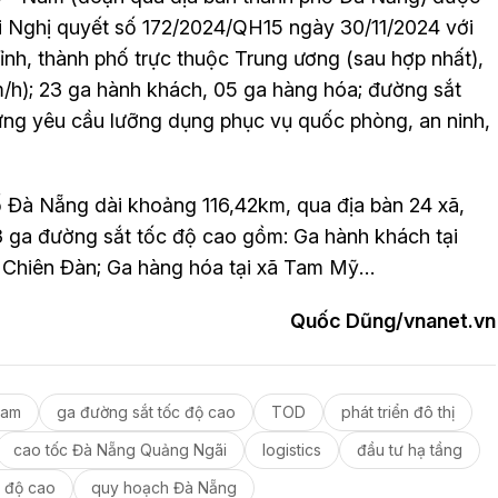
ại Nghị quyết số 172/2024/QH15 ngày 30/11/2024 với
ỉnh, thành phố trực thuộc Trung ương (sau hợp nhất),
m/h); 23 ga hành khách, 05 ga hàng hóa; đường sắt
ng yêu cầu lưỡng dụng phục vụ quốc phòng, an ninh,
ố Đà Nẵng dài khoảng 116,42km, qua địa bàn 24 xã,
 ga đường sắt tốc độ cao gồm: Ga hành khách tại
 Chiên Đàn; Ga hàng hóa tại xã Tam Mỹ…
Quốc Dũng/vnanet.vn
Nam
ga đường sắt tốc độ cao
TOD
phát triển đô thị
cao tốc Đà Nẵng Quảng Ngãi
logistics
đầu tư hạ tầng
c độ cao
quy hoạch Đà Nẵng