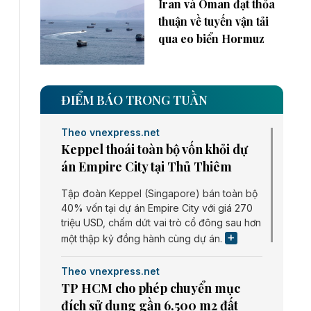
Iran và Oman đạt thỏa
thuận về tuyến vận tải
qua eo biển Hormuz
ĐIỂM BÁO TRONG TUẦN
Theo vnexpress.net
Keppel thoái toàn bộ vốn khỏi dự
án Empire City tại Thủ Thiêm
Tập đoàn Keppel (Singapore) bán toàn bộ
40% vốn tại dự án Empire City với giá 270
triệu USD, chấm dứt vai trò cổ đông sau hơn
một thập kỷ đồng hành cùng dự án.
Theo vnexpress.net
TP HCM cho phép chuyển mục
đích sử dụng gần 6.500 m2 đất