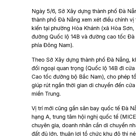
Ngày 5/6, Sở Xây dựng thành phố Đà Nẵn
thành phố Đà Nẵng xem xét điều chỉnh vị t
kiến tại phường Hòa Khánh (xã Hòa Sơn, h
đường Quốc lộ 14B và đường cao tốc Đà 
phía Đông Nam).
Theo Sở Xây dựng thành phố Đà Nẵng, khu 
đối ngoại quan trọng (Quốc lộ 14B đi cử
Cao tốc đường bộ Bắc Nam), cho phép tổ
giúp rút ngắn thời gian di chuyển đến cử
miền Trung.
Vị trí mới cũng gần sân bay quốc tế Đà N
hạng A, trung tâm hội nghị quốc tế (MICE
chuyên gia, doanh nhân cần di chuyển nha
đất đủ lớn, thuận lợi tổ chức khu đô thị