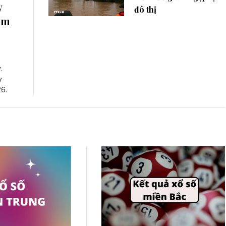
y
đô thị
ôm
.
y
6.