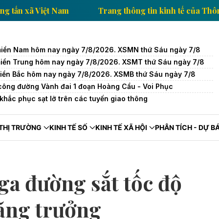
 tế của Thông tấn xã Việt Nam
Trang thông tin kinh 
miền Nam hôm nay ngày 7/8/2026. XSMN thứ Sáu ngày 7/8
miền Trung hôm nay ngày 7/8/2026. XSMT thứ Sáu ngày 7/8
miền Bắc hôm nay ngày 7/8/2026. XSMB thứ Sáu ngày 7/8
hi công đường Vành đai 1 đoạn Hoàng Cầu - Voi Phục
hắc phục sạt lở trên các tuyến giao thông
THỊ TRƯỜNG
KINH TẾ SỐ
KINH TẾ XÃ HỘI
PHÂN TÍCH - DỰ B
ga đường sắt tốc độ
tăng trưởng