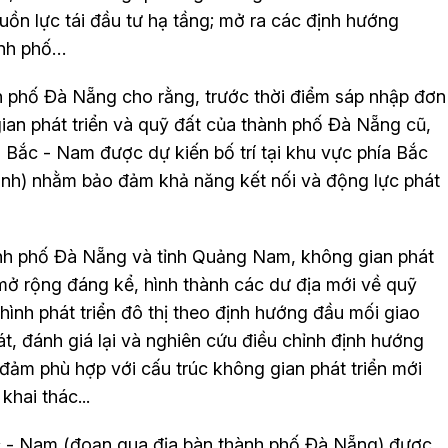
uồn lực tái đầu tư hạ tầng; mở ra các định hướng
ành phố…
h phố Đà Nẵng cho rằng, trước thời điểm sáp nhập đơn
gian phát triển và quỹ đất của thành phố Đà Nẵng cũ,
o Bắc - Nam được dự kiến bố trí tại khu vực phía Bắc
h) nhằm bảo đảm khả năng kết nối và động lực phát
hành phố Đà Nẵng và tỉnh Quảng Nam, không gian phát
 mở rộng đáng kể, hình thành các dư địa mới về quỹ
hình phát triển đô thị theo định hướng đầu mối giao
t, đánh giá lại và nghiên cứu điều chỉnh định hướng
đảm phù hợp với cấu trúc không gian phát triển mới
hai thác...
c - Nam (đoạn qua địa bàn thành phố Đà Nẵng) được