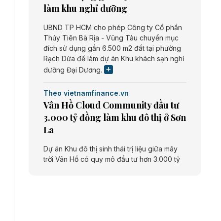
làm khu nghỉ dưỡng
UBND TP HCM cho phép Công ty Cổ phần
Thủy Tiên Bà Rịa - Vũng Tàu chuyển mục
đích sử dụng gần 6.500 m2 đất tại phường
Rạch Dừa để làm dự án Khu khách sạn nghỉ
dưỡng Đại Dương.
Theo vietnamfinance.vn
Vân Hồ Cloud Community đầu tư
3.000 tỷ đồng làm khu đô thị ở Sơn
La
Dự án Khu đô thị sinh thái trị liệu giữa mây
trời Vân Hồ có quy mô đầu tư hơn 3.000 tỷ
đồng do Công ty cổ phần Vân Hồ Cloud
Community thực hiện.
Theo vietnamfinance.vn
Năng lượng môi trường Bắc Giang