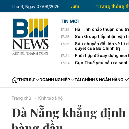
ng thông tin kinh tế của Thông tấn xã Việt Nam
Tran
Thứ 6, Ngày 07/08/2026
TIN MỚI
Hà Tĩnh chấp thuận chủ trư
17:35
Sun Group tiếp nhận vận 
17:35
Sáu chuyển đổi lớn về tư d
17:35
quyết của Bộ Chính trị
Phối hợp để xây dựng môi 
17:34
Cục Thuế yêu cầu rà soát 
17:34
THỜI SỰ
DOANH NGHIỆP
TÀI CHÍNH & NGÂN HÀNG
Trang chủ
Kinh tế xã hội
Đà Nẵng khẳng định 
hàng đầu