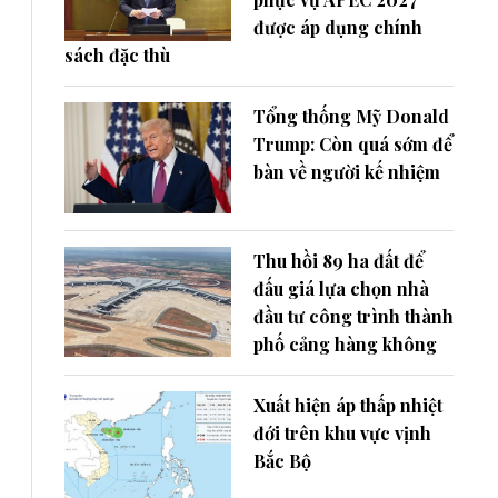
được áp dụng chính
sách đặc thù
Tổng thống Mỹ Donald
Trump: Còn quá sớm để
bàn về người kế nhiệm
Thu hồi 89 ha đất để
đấu giá lựa chọn nhà
đầu tư công trình thành
phố cảng hàng không
Xuất hiện áp thấp nhiệt
đới trên khu vực vịnh
Bắc Bộ