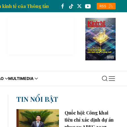
g thông tin kinh tế của Thông tấn xã Việt Nam
Trang
RSS
ÁO
MULTIMEDIA
TIN NỔI BẬT
Quốc hội: Công khai
tiêu chí xác định dự án
phục vụ APEC 2027