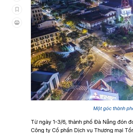
Một góc thành p
Từ ngày 1-3/6, thành phố Đà Nẵng đón đ
Công ty Cổ phần Dịch vụ Thương mại Tổ