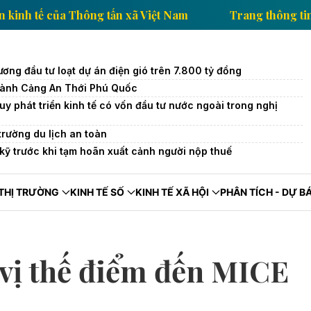
g thông tin kinh tế của Thông tấn xã Việt Nam
Tran
ơng đầu tư loạt dự án điện gió trên 7.800 tỷ đồng
hành Cảng An Thới Phú Quốc
uy phát triển kinh tế có vốn đầu tư nước ngoài trong nghị
trường du lịch an toàn
kỹ trước khi tạm hoãn xuất cảnh người nộp thuế
THỊ TRƯỜNG
KINH TẾ SỐ
KINH TẾ XÃ HỘI
PHÂN TÍCH - DỰ B
vị thế điểm đến MICE