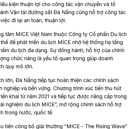
điều kiện thuận lợi cho công tác vận chuyển và tổ
ánh Vận tải đường sắt Đà Nẵng cũng hỗ trợ công tác
ệc đi lại an toàn, thuận lợi.
ng tâm MICE Việt Nam thuộc Công ty Cổ phần Du lịch
 thế để phát triển du lịch MICE nhờ hệ thống hạ tầng
hẩm du lịch đa dạng. Sự đồng hành, hỗ trợ của chính
ượng chức năng là yếu tố quan trọng giúp doanh
ch quy mô lớn.
h lớn, Đà Nẵng tiếp tục hoàn thiện các chính sách
n nghiệp và bền vững. Chương trình xúc tiến thu hút
iển khai từ năm 2021 và tiếp tục được nâng cấp trong
i nghiệm du lịch MICE”, mở rộng chính sách hỗ trợ
 trong nước, quốc tế.
ầu tiên công bố giải thưởng “MICE - The Rising Wave”