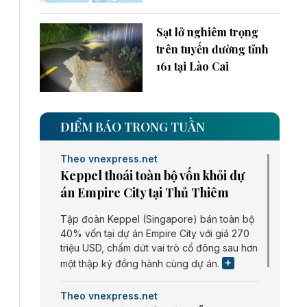
Sạt lở nghiêm trọng
trên tuyến đường tỉnh
161 tại Lào Cai
ĐIỂM BÁO TRONG TUẦN
Theo vnexpress.net
Keppel thoái toàn bộ vốn khỏi dự
án Empire City tại Thủ Thiêm
Tập đoàn Keppel (Singapore) bán toàn bộ
40% vốn tại dự án Empire City với giá 270
triệu USD, chấm dứt vai trò cổ đông sau hơn
một thập kỷ đồng hành cùng dự án.
Theo vnexpress.net