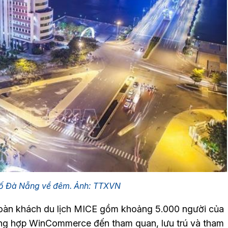
hố Đà Nẵng về đêm. Ảnh: TTXVN
oàn khách du lịch MICE gồm khoảng 5.000 người của
ng hợp WinCommerce đến tham quan, lưu trú và tham