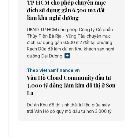
TP HCM cho phép chuyển mục
đích sử dụng gần 6.500 m2 đất
làm khu nghỉ dưỡng
UBND TP HCM cho phép Công ty Cổ phần
Thủy Tiên Bà Rịa - Vũng Tàu chuyển mục
đích sử dụng gần 6.500 m2 đất tại phường
Rạch Dừa để làm dự án Khu khách sạn nghỉ
dưỡng Đại Dương.
Theo vietnamfinance.vn
Vân Hồ Cloud Community đầu tư
3.000 tỷ đồng làm khu đô thị ở Sơn
La
Dự án Khu đô thị sinh thái trị liệu giữa mây
trời Vân Hồ có quy mô đầu tư hơn 3.000 tỷ
đồng do Công ty cổ phần Vân Hồ Cloud
Community thực hiện.