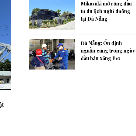
Mikazuki mở rộng đầu
tư du lịch nghỉ dưỡng
tại Đà Nẵng
Đà Nẵng: Ổn định
nguồn cung trong ngày
đầu bán xăng E10
ật