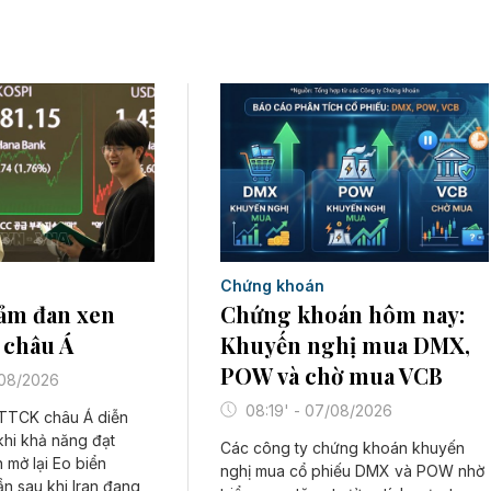
Chứng khoán
iảm đan xen
Chứng khoán hôm nay:
 châu Á
Khuyến nghị mua DMX,
POW và chờ mua VCB
/08/2026
08:19' - 07/08/2026
 TTCK châu Á diễn
 khi khả năng đạt
Các công ty chứng khoán khuyến
 mở lại Eo biển
nghị mua cổ phiếu DMX và POW nhờ
n sau khi Iran đang