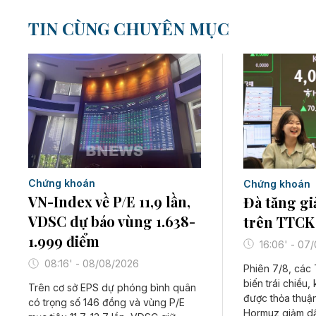
TIN CÙNG CHUYÊN MỤC
Chứng khoán
Chứng khoán
VN-Index về P/E 11,9 lần,
Đà tăng g
VDSC dự báo vùng 1.638-
trên TTCK
1.999 điểm
16:06' - 07
08:16' - 08/08/2026
Phiên 7/8, các
biến trái chiều,
Trên cơ sở EPS dự phóng bình quân
được thỏa thuận
có trọng số 146 đồng và vùng P/E
Hormuz giảm dầ