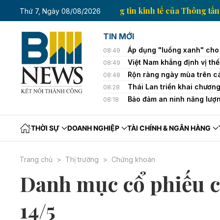
Trang thông tin kinh tế c
Thứ 7, Ngày 08/08/2026
TIN MỚI
Áp dụng "luồng xanh" cho
08:49
Việt Nam khẳng định vị thế
08:49
Rộn ràng ngày mùa trên c
08:48
Thái Lan triển khai chương
08:28
Bảo đảm an ninh năng lượn
08:18
THỜI SỰ
DOANH NGHIỆP
TÀI CHÍNH & NGÂN HÀNG
Trang chủ
Thị trường
Chứng khoán
Danh mục cổ phiếu 
14/5