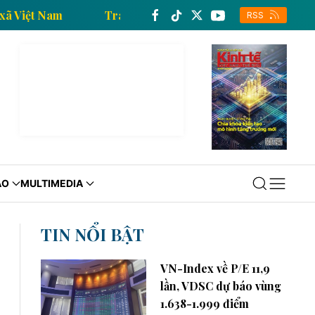
a Thông tấn xã Việt Nam
Trang thông tin kinh tế củ
RSS
ÁO
MULTIMEDIA
TIN NỔI BẬT
VN-Index về P/E 11,9
lần, VDSC dự báo vùng
1.638-1.999 điểm