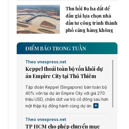
Thu hồi 89 ha đất để
đấu giá lựa chọn nhà
đầu tư công trình thành
phố cảng hàng không
ĐIỂM BÁO TRONG TUẦN
Theo vnexpress.net
Keppel thoái toàn bộ vốn khỏi dự
án Empire City tại Thủ Thiêm
Tập đoàn Keppel (Singapore) bán toàn bộ
40% vốn tại dự án Empire City với giá 270
triệu USD, chấm dứt vai trò cổ đông sau hơn
một thập kỷ đồng hành cùng dự án.
Theo vnexpress.net
TP HCM cho phép chuyển mục