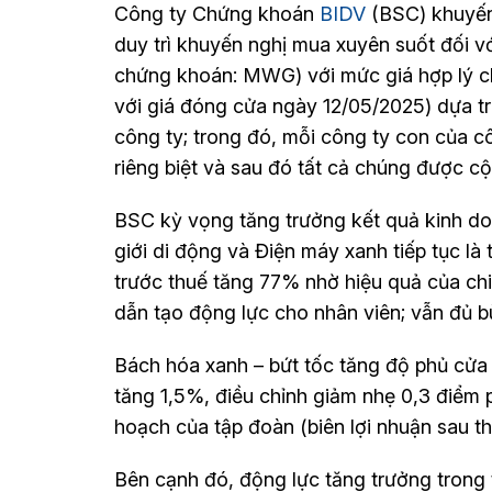
Công ty Chứng khoán
BIDV
(BSC) khuyến
duy trì khuyến nghị mua xuyên suốt đối vớ
chứng khoán: MWG) với mức giá hợp lý 
với giá đóng cửa ngày 12/05/2025) dựa tr
công ty; trong đó, mỗi công ty con của c
riêng biệt và sau đó tất cả chúng được cộn
BSC kỳ vọng tăng trưởng kết quả kinh d
giới di động và Điện máy xanh tiếp tục là t
trước thuế tăng 77% nhờ hiệu quả của chi
dẫn tạo động lực cho nhân viên; vẫn đủ b
Bách hóa xanh – bứt tốc tăng độ phủ cửa h
tăng 1,5%, điều chỉnh giảm nhẹ 0,3 điểm
hoạch của tập đoàn (biên lợi nhuận sau t
Bên cạnh đó, động lực tăng trưởng trong