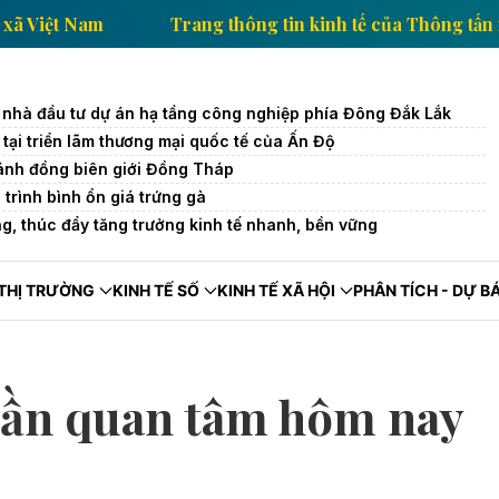
ủa Thông tấn xã Việt Nam
Trang thông tin kinh tế củ
 nhà đầu tư dự án hạ tầng công nghiệp phía Đông Đắk Lắk
 tại triển lãm thương mại quốc tế của Ấn Độ
ánh đồng biên giới Đồng Tháp
 trình bình ổn giá trứng gà
g, thúc đẩy tăng trưởng kinh tế nhanh, bền vững
THỊ TRƯỜNG
KINH TẾ SỐ
KINH TẾ XÃ HỘI
PHÂN TÍCH - DỰ B
cần quan tâm hôm nay