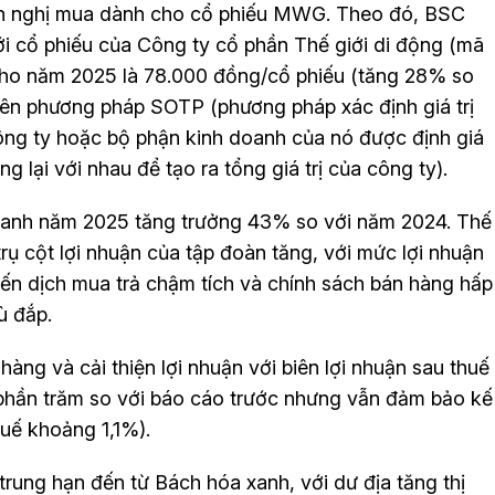
 nghị mua dành cho cổ phiếu MWG. Theo đó, BSC
i cổ phiếu của Công ty cổ phần Thế giới di động (mã
cho năm 2025 là 78.000 đồng/cổ phiếu (tăng 28% so
ên phương pháp SOTP (phương pháp xác định giá trị
ông ty hoặc bộ phận kinh doanh của nó được định giá
g lại với nhau để tạo ra tổng giá trị của công ty).
oanh năm 2025 tăng trưởng 43% so với năm 2024. Thế
rụ cột lợi nhuận của tập đoàn tăng, với mức lợi nhuận
ến dịch mua trả chậm tích và chính sách bán hàng hấp
ù đắp.
àng và cải thiện lợi nhuận với biên lợi nhuận sau thuế
 phần trăm so với báo cáo trước nhưng vẫn đảm bảo kế
huế khoảng 1,1%).
 trung hạn đến từ Bách hóa xanh, với dư địa tăng thị