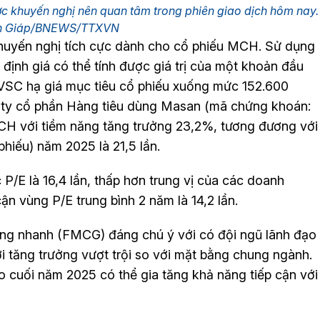
̣c khuyến nghị nên quan tâm trong phiên giao dịch hôm nay.
ăn Giáp/BNEWS/TTXVN
uyến nghị tích cực dành cho cổ phiếu MCH. Sử dụng
ịnh giá có thể tính được giá trị của một khoản đầu
BVSC hạ giá mục tiêu cổ phiếu xuống mức 152.600
 ty cổ phần Hàng tiêu dùng Masan (mã chứng khoán:
i MCH với tiềm năng tăng trưởng 23,2%, tương đương với
phiếu) năm 2025 là 21,5 lần.
/E là 16,4 lần, thấp hơn trung vị của các doanh
cận vùng P/E trung bình 2 năm là 14,2 lần.
ng nhanh (FMCG) đáng chú ý với có đội ngũ lãnh đạo
ới tăng trưởng vượt trội so với mặt bằng chung ngành.
 cuối năm 2025 có thể gia tăng khả năng tiếp cận với