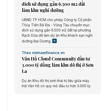
đích sử dụng gần 6.500 m2 đất
làm khu nghỉ dưỡng
UBND TP HCM cho phép Công ty Cổ phần
Thủy Tiên Bà Rịa - Vũng Tàu chuyển mục
đích sử dụng gần 6.500 m2 đất tại phường
Rạch Dừa để làm dự án Khu khách sạn nghỉ
dưỡng Đại Dương.
Theo vietnamfinance.vn
Vân Hồ Cloud Community đầu tư
3.000 tỷ đồng làm khu đô thị ở Sơn
La
Dự án Khu đô thị sinh thái trị liệu giữa mây
trời Vân Hồ có quy mô đầu tư hơn 3.000 tỷ
đồng do Công ty cổ phần Vân Hồ Cloud
Community thực hiện.
Theo vietnamfinance.vn