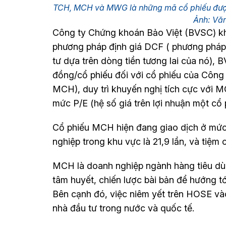
TCH, MCH và MWG là những mã cổ phiếu đươ
Ảnh: V
Công ty Chứng khoán Bảo Việt (BVSC) kh
phương pháp định giá DCF ( phương pháp đ
tư dựa trên dòng tiền tương lai của nó), 
đồng/cổ phiếu đối với cổ phiếu của Công
MCH), duy trì khuyến nghị tích cực vớ
mức P/E (hệ số giá trên lợi nhuận một cổ 
Cổ phiếu MCH hiện đang giao dịch ở mức P
nghiệp trong khu vực là 21,9 lần, và tiệm 
MCH là doanh nghiệp ngành hàng tiêu dù
tâm huyết, chiến lược bài bản để hướng t
Bên cạnh đó, việc niêm yết trên HOSE vào
nhà đầu tư trong nước và quốc tế.