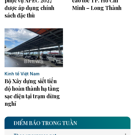
phục vụ APEC 2027
cao tốc TP. Hồ Chí
được áp dụng chính
Minh – Long Thành
sách đặc thù
Kinh tế Việt Nam
Bộ Xây dựng siết tiến
độ hoàn thành hạ tầng
sạc điện tại trạm dừng
nghỉ
ĐIỂM BÁO TRONG TUẦN