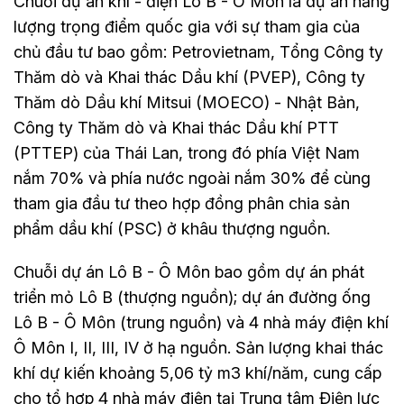
Chuỗi dự án khí - điện Lô B - Ô Môn là dự án năng
lượng trọng điểm quốc gia với sự tham gia của
chủ đầu tư bao gồm: Petrovietnam, Tổng Công ty
Thăm dò và Khai thác Dầu khí (PVEP), Công ty
Thăm dò Dầu khí Mitsui (MOECO) - Nhật Bản,
Công ty Thăm dò và Khai thác Dầu khí PTT
(PTTEP) của Thái Lan, trong đó phía Việt Nam
nắm 70% và phía nước ngoài nắm 30% để cùng
tham gia đầu tư theo hợp đồng phân chia sản
phẩm dầu khí (PSC) ở khâu thượng nguồn.
Chuỗi dự án Lô B - Ô Môn bao gồm dự án phát
triển mỏ Lô B (thượng nguồn); dự án đường ống
Lô B - Ô Môn (trung nguồn) và 4 nhà máy điện khí
Ô Môn I, II, III, IV ở hạ nguồn. Sản lượng khai thác
khí dự kiến khoảng 5,06 tỷ m3 khí/năm, cung cấp
cho tổ hợp 4 nhà máy điện tại Trung tâm Điện lực