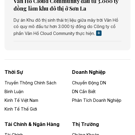
Vân Hồ Cloud Community đầu tư 3.000 tỷ
đồng làm khu đô thị ở Sơn La
Dự án Khu đô thị sinh thái trị liệu giữa mây trời Vân Hồ
có quy mô đầu tư hơn 3.000 tỷ đồng do Công ty cổ
phần Vân Hồ Cloud Community thực hiện.
Theo vietnamfinance.vn
Năng lượng môi trường Bắc Giang đầu tư
nhà máy điện rác 1.866 tỷ đồng
Thời Sự
Doanh Nghiệp
Dự án Nhà máy xử lý rác và phát điện Bắc Giang do
Công ty TNHH Năng lượng môi trường Bắc Giang làm
Truyền Thông Chính Sách
Chuyển Động DN
chủ đầu tư, có tổng mức đầu tư 1.866 tỷ đồng.
Bình Luận
DN Cần Biết
Kinh Tế Việt Nam
Phân Tích Doanh Nghiệp
Theo vietnamfinance.vn
Đức Long Gia Lai mở rộng ‘hệ sinh thái’
Kinh Tế Thế Giới
năng lượng với loạt dự án nghìn tỷ ở Gia
Lai
Tài Chính & Ngân Hàng
Thị Trường
Tài Chính
Chứng Khoán