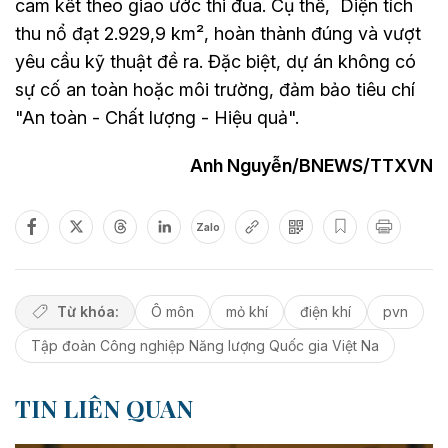
cam kết theo giao ước thi đua. Cụ thể, Diện tích
thu nổ đạt 2.929,9 km², hoàn thành đúng và vượt
yêu cầu kỹ thuật đề ra. Đặc biệt, dự án không có
sự cố an toàn hoặc môi trường, đảm bảo tiêu chí
"An toàn - Chất lượng - Hiệu quả".
Anh Nguyễn/BNEWS/TTXVN
Zalo
Từ khóa:
Ô môn
mỏ khí
điện khí
pvn
Tập đoàn Công nghiệp Năng lượng Quốc gia Việt Na
TIN LIÊN QUAN