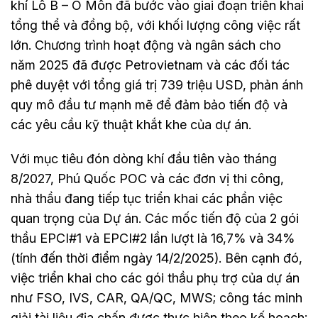
khí Lô B – Ô Môn đã bước vào giai đoạn triển khai
tổng thể và đồng bộ, với khối lượng công việc rất
lớn. Chương trình hoạt động và ngân sách cho
năm 2025 đã được Petrovietnam và các đối tác
phê duyệt với tổng giá trị 739 triệu USD, phản ánh
quy mô đầu tư mạnh mẽ để đảm bảo tiến độ và
các yêu cầu kỹ thuật khắt khe của dự án.
Với mục tiêu đón dòng khí đầu tiên vào tháng
8/2027, Phú Quốc POC và các đơn vị thi công,
nhà thầu đang tiếp tục triển khai các phần việc
quan trọng của Dự án. Các mốc tiến độ của 2 gói
thầu EPCI#1 và EPCI#2 lần lượt là 16,7% và 34%
(tính đến thời điểm ngày 14/2/2025). Bên cạnh đó,
việc triển khai cho các gói thầu phụ trợ của dự án
như FSO, IVS, CAR, QA/QC, MWS; công tác minh
giải tài liệu địa chấn được thực hiện theo kế hoạch;