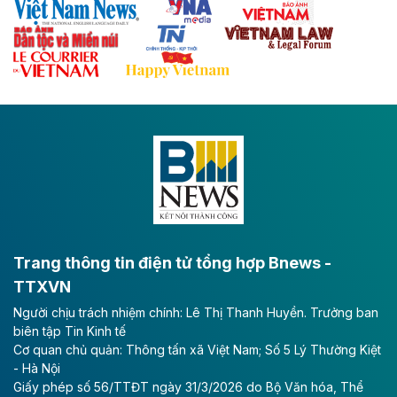
Theo baodautu.vn
Đề xuất đầu tư 11.500 tỷ đồng xây dựng cao
tốc CT.11 qua Ninh Bình
Dự án đầu tư tuyến cao tốc CT.11, đoạn Liêm Tuyền -
Đông A dài khoảng 25,1 km được kỳ vọng sẽ tạo động
lực phát triển kinh tế - xã hội khu vực phía Nam đồng
bằng sông Hồng.
Theo baodautu.vn
ACV rót gần 40 ngàn tỷ đồng vào sân bay
Long Thành
Trang thông tin điện tử tổng hợp Bnews -
TTXVN
Tổng công ty Cảng hàng không Việt Nam - CTCP
Người chịu trách nhiệm chính: Lê Thị Thanh Huyền. Trưởng ban
(ACV) vừa lập kỷ lục mới về lợi nhuận trong quý
biên tập Tin Kinh tế
II/2026.
Cơ quan chủ quản: Thông tấn xã Việt Nam; Số 5 Lý Thường Kiệt
- Hà Nội
Theo baodautu.vn
Giấy phép số 56/TTĐT ngày 31/3/2026 do Bộ Văn hóa, Thể
Vinaconex lập đỉnh doanh thu