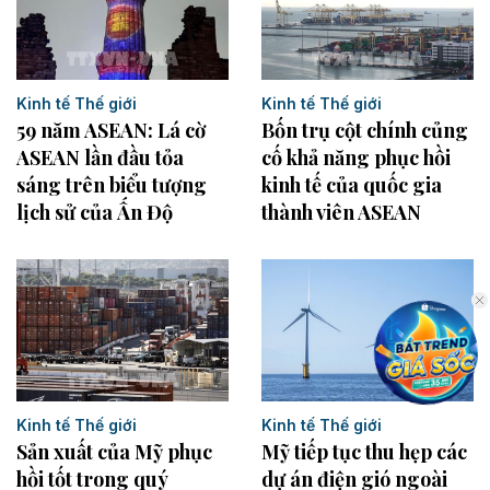
Kinh tế Thế giới
Kinh tế Thế giới
Bốn trụ cột chính củng
59 năm ASEAN: Lá cờ
cố khả năng phục hồi
ASEAN lần đầu tỏa
kinh tế của quốc gia
sáng trên biểu tượng
thành viên ASEAN
lịch sử của Ấn Độ
Kinh tế Thế giới
Kinh tế Thế giới
Sản xuất của Mỹ phục
Mỹ tiếp tục thu hẹp các
hồi tốt trong quý
dự án điện gió ngoài