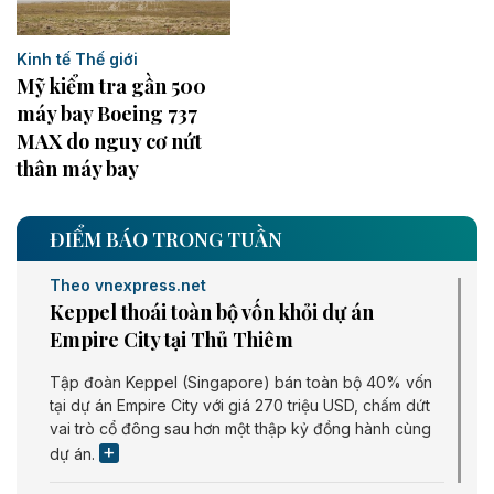
Kinh tế Thế giới
Mỹ kiểm tra gần 500
máy bay Boeing 737
MAX do nguy cơ nứt
thân máy bay
ĐIỂM BÁO TRONG TUẦN
Theo vnexpress.net
Keppel thoái toàn bộ vốn khỏi dự án
Empire City tại Thủ Thiêm
Tập đoàn Keppel (Singapore) bán toàn bộ 40% vốn
tại dự án Empire City với giá 270 triệu USD, chấm dứt
vai trò cổ đông sau hơn một thập kỷ đồng hành cùng
dự án.