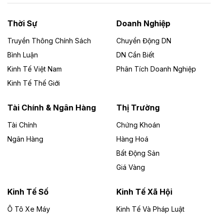
nhà máy điện rác 1.866 tỷ đồng
Thời Sự
Doanh Nghiệp
Dự án Nhà máy xử lý rác và phát điện Bắc Giang do
Công ty TNHH Năng lượng môi trường Bắc Giang làm
Truyền Thông Chính Sách
Chuyển Động DN
chủ đầu tư, có tổng mức đầu tư 1.866 tỷ đồng.
Bình Luận
DN Cần Biết
Kinh Tế Việt Nam
Phân Tích Doanh Nghiệp
Theo vietnamfinance.vn
Đức Long Gia Lai mở rộng ‘hệ sinh thái’
Kinh Tế Thế Giới
năng lượng với loạt dự án nghìn tỷ ở Gia
Lai
Tài Chính & Ngân Hàng
Thị Trường
Tài Chính
Chứng Khoán
Bốn doanh nghiệp có sự góp vốn của Công ty Cổ
phần Tập đoàn Đức Long Gia Lai (HoSE: DLG) được
Ngân Hàng
Hàng Hoá
chấp thuận đầu tư 4 dự án điện gió và điện mặt trời tại
Bất Động Sản
Gia Lai với tổng vốn hơn 4.750 tỷ đồng.
Giá Vàng
Theo vnexpress.net
Đồng Nai cho thuê gần 59 ha đất làm khu
Kinh Tế Số
Kinh Tế Xã Hội
công nghiệp ở Long Thành
Ô Tô Xe Máy
Kinh Tế Và Pháp Luật