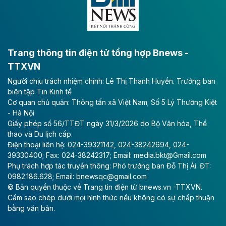
bằng sông Hồng.
Theo baodautu.vn
ACV rót gần 40 ngàn tỷ đồng vào sân bay
Long Thành
Trang thông tin điện tử tổng hợp Bnews -
TTXVN
Tổng công ty Cảng hàng không Việt Nam - CTCP
Người chịu trách nhiệm chính: Lê Thị Thanh Huyền. Trưởng ban
(ACV) vừa lập kỷ lục mới về lợi nhuận trong quý
biên tập Tin Kinh tế
II/2026.
Cơ quan chủ quản: Thông tấn xã Việt Nam; Số 5 Lý Thường Kiệt
- Hà Nội
Theo baodautu.vn
Giấy phép số 56/TTĐT ngày 31/3/2026 do Bộ Văn hóa, Thể
Vinaconex lập đỉnh doanh thu
thao và Du lịch cấp.
Điện thoại liên hệ: 024-39321142, 024-38242694, 024-
Tổng CTCP Xuất nhập khẩu và Xây dựng Việt Nam
39330400; Fax: 024-38242317; Email: media.bkt@Gmail.com
(Vinaconex) đã khép lại nửa đầu năm với doanh thu
Phụ trách hợp tác truyền thông: Phó trưởng ban Đỗ Thị Ái. ĐT:
thuần gần 7.268 tỷ đồng, tăng 4% so với cùng kỳ và
0982.186.628; Email: bnewsqc@gmail.com
cũng là mức cao nhất lịch sử hoạt động của doanh
© Bản quyền thuộc về Trang tin điện tử bnews.vn -TTXVN.
nghiệp.
Cấm sao chép dưới mọi hình thức nếu không có sự chấp thuận
bằng văn bản.