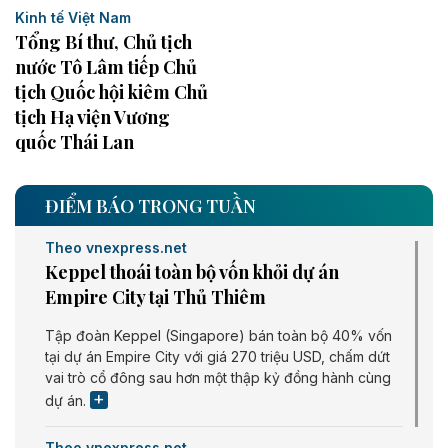
Kinh tế Việt Nam
Tổng Bí thư, Chủ tịch
nước Tô Lâm tiếp Chủ
tịch Quốc hội kiêm Chủ
tịch Hạ viện Vương
quốc Thái Lan
ĐIỂM BÁO TRONG TUẦN
Theo vnexpress.net
Keppel thoái toàn bộ vốn khỏi dự án
Empire City tại Thủ Thiêm
Tập đoàn Keppel (Singapore) bán toàn bộ 40% vốn
tại dự án Empire City với giá 270 triệu USD, chấm dứt
vai trò cổ đông sau hơn một thập kỷ đồng hành cùng
dự án.
Theo vnexpress.net