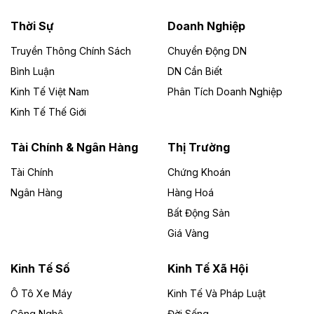
nhà máy điện rác 1.866 tỷ đồng
Thời Sự
Doanh Nghiệp
Dự án Nhà máy xử lý rác và phát điện Bắc Giang do
Công ty TNHH Năng lượng môi trường Bắc Giang làm
Truyền Thông Chính Sách
Chuyển Động DN
chủ đầu tư, có tổng mức đầu tư 1.866 tỷ đồng.
Bình Luận
DN Cần Biết
Kinh Tế Việt Nam
Phân Tích Doanh Nghiệp
Theo vietnamfinance.vn
Đức Long Gia Lai mở rộng ‘hệ sinh thái’
Kinh Tế Thế Giới
năng lượng với loạt dự án nghìn tỷ ở Gia
Lai
Tài Chính & Ngân Hàng
Thị Trường
Tài Chính
Chứng Khoán
Bốn doanh nghiệp có sự góp vốn của Công ty Cổ
phần Tập đoàn Đức Long Gia Lai (HoSE: DLG) được
Ngân Hàng
Hàng Hoá
chấp thuận đầu tư 4 dự án điện gió và điện mặt trời tại
Bất Động Sản
Gia Lai với tổng vốn hơn 4.750 tỷ đồng.
Giá Vàng
Theo vnexpress.net
Đồng Nai cho thuê gần 59 ha đất làm khu
Kinh Tế Số
Kinh Tế Xã Hội
công nghiệp ở Long Thành
Ô Tô Xe Máy
Kinh Tế Và Pháp Luật
Công Nghệ
UBND TP Đồng Nai cho Công ty Amata thuê gần 59 ha
Đời Sống