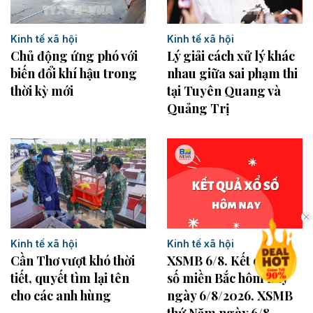
Kinh tế xã hội
Kinh tế xã hội
Lý giải cách xử lý khác
Chủ động ứng phó với
nhau giữa sai phạm thi
biến đổi khí hậu trong
tại Tuyên Quang và
thời kỳ mới
Quảng Trị
Kinh tế xã hội
Kinh tế xã hội
XSMB 6/8. Kết quả xổ
Cần Thơ vượt khó thời
số miền Bắc hôm nay
tiết, quyết tìm lại tên
ngày 6/8/2026. XSMB
cho các anh hùng
thứ Năm ngày 6/8