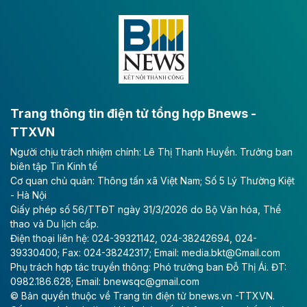
nghiệp.
Theo baodautu.vn
VNG sớm vượt kế hoạch lợi nhuận năm
CTCP Tập đoàn VNG công bố kết quả quý II với
doanh thu tăng mạnh và lợi nhuận ròng kỷ lục, gấp 16
Trang thông tin điện tử tổng hợp Bnews -
lần cùng kỳ.
TTXVN
Theo vietnamfinance.vn
Người chịu trách nhiệm chính: Lê Thị Thanh Huyền. Trưởng ban
VinEnergo của tỷ phú Phạm Nhật Vượng
biên tập Tin Kinh tế
Cơ quan chủ quản: Thông tấn xã Việt Nam; Số 5 Lý Thường Kiệt
đăng ký đầu tư dự án điện gió 9.100 tỷ
- Hà Nội
đồng tại Quảng Trị
Giấy phép số 56/TTĐT ngày 31/3/2026 do Bộ Văn hóa, Thể
thao và Du lịch cấp.
Công ty Cổ phần Năng lượng VinEnergo là nhà đầu tư
Điện thoại liên hệ: 024-39321142, 024-38242694, 024-
duy nhất nộp hồ sơ đăng ký thực hiện Dự án Nhà máy
39330400; Fax: 024-38242317; Email: media.bkt@Gmail.com
Điện gió Halcom Hồng Đức tại Quảng Trị với tổng vốn
Phụ trách hợp tác truyền thông: Phó trưởng ban Đỗ Thị Ái. ĐT:
đầu tư hơn 9.127 tỷ đồng.
0982.186.628; Email: bnewsqc@gmail.com
© Bản quyền thuộc về Trang tin điện tử bnews.vn -TTXVN.