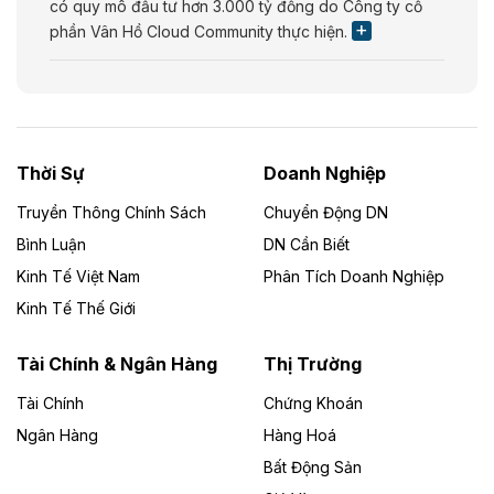
có quy mô đầu tư hơn 3.000 tỷ đồng do Công ty cổ
phần Vân Hồ Cloud Community thực hiện.
Theo vietnamfinance.vn
Năng lượng môi trường Bắc Giang đầu tư
nhà máy điện rác 1.866 tỷ đồng
Thời Sự
Doanh Nghiệp
Dự án Nhà máy xử lý rác và phát điện Bắc Giang do
Công ty TNHH Năng lượng môi trường Bắc Giang làm
Truyền Thông Chính Sách
Chuyển Động DN
chủ đầu tư, có tổng mức đầu tư 1.866 tỷ đồng.
Bình Luận
DN Cần Biết
Kinh Tế Việt Nam
Phân Tích Doanh Nghiệp
Theo vietnamfinance.vn
Đức Long Gia Lai mở rộng ‘hệ sinh thái’
Kinh Tế Thế Giới
năng lượng với loạt dự án nghìn tỷ ở Gia
Lai
Tài Chính & Ngân Hàng
Thị Trường
Tài Chính
Chứng Khoán
Bốn doanh nghiệp có sự góp vốn của Công ty Cổ
phần Tập đoàn Đức Long Gia Lai (HoSE: DLG) được
Ngân Hàng
Hàng Hoá
chấp thuận đầu tư 4 dự án điện gió và điện mặt trời tại
Bất Động Sản
Gia Lai với tổng vốn hơn 4.750 tỷ đồng.