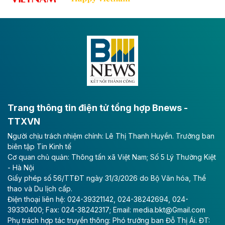
tốc CT.11 qua Ninh Bình
Dự án đầu tư tuyến cao tốc CT.11, đoạn Liêm Tuyền -
Đông A dài khoảng 25,1 km được kỳ vọng sẽ tạo động
lực phát triển kinh tế - xã hội khu vực phía Nam đồng
bằng sông Hồng.
Theo baodautu.vn
ACV rót gần 40 ngàn tỷ đồng vào sân bay
Long Thành
Trang thông tin điện tử tổng hợp Bnews -
TTXVN
Tổng công ty Cảng hàng không Việt Nam - CTCP
Người chịu trách nhiệm chính: Lê Thị Thanh Huyền. Trưởng ban
(ACV) vừa lập kỷ lục mới về lợi nhuận trong quý
biên tập Tin Kinh tế
II/2026.
Cơ quan chủ quản: Thông tấn xã Việt Nam; Số 5 Lý Thường Kiệt
- Hà Nội
Theo baodautu.vn
Giấy phép số 56/TTĐT ngày 31/3/2026 do Bộ Văn hóa, Thể
Vinaconex lập đỉnh doanh thu
thao và Du lịch cấp.
Điện thoại liên hệ: 024-39321142, 024-38242694, 024-
Tổng CTCP Xuất nhập khẩu và Xây dựng Việt Nam
39330400; Fax: 024-38242317; Email: media.bkt@Gmail.com
(Vinaconex) đã khép lại nửa đầu năm với doanh thu
Phụ trách hợp tác truyền thông: Phó trưởng ban Đỗ Thị Ái. ĐT:
thuần gần 7.268 tỷ đồng, tăng 4% so với cùng kỳ và