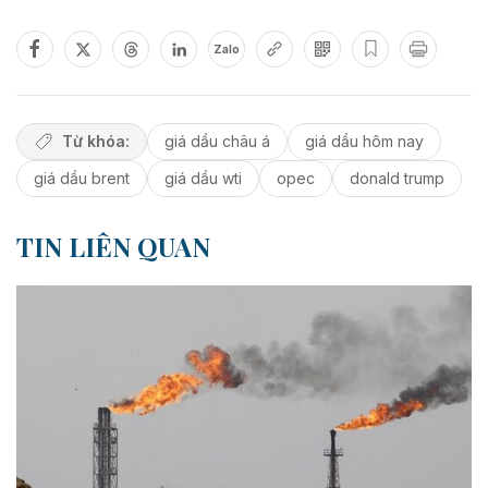
Zalo
Từ khóa:
giá dầu châu á
giá dầu hôm nay
giá dầu brent
giá dầu wti
opec
donald trump
TIN LIÊN QUAN