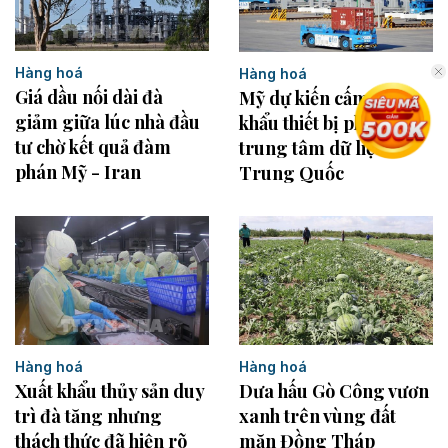
Hàng hoá
Hàng hoá
Giá dầu nối dài đà
Mỹ dự kiến cấm nhập
giảm giữa lúc nhà đầu
khẩu thiết bị phục vụ
tư chờ kết quả đàm
trung tâm dữ liệu từ
phán Mỹ - Iran
Trung Quốc
Hàng hoá
Hàng hoá
Xuất khẩu thủy sản duy
Dưa hấu Gò Công vươn
trì đà tăng nhưng
xanh trên vùng đất
thách thức đã hiện rõ
mặn Đồng Tháp