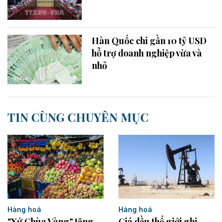
Hàn Quốc chi gần 10 tỷ USD
hỗ trợ doanh nghiệp vừa và
nhỏ
TIN CÙNG CHUYÊN MỤC
Hàng hoá
Hàng hoá
"Xứ Chùa Vàng" tăng
Giá dầu thế giới ghi