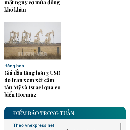
mặt nguy cơ mùa đông
khó khăn
Hàng hoá
Giá dầu tăng hơn 3 USD
do Iran xem xét cấm
tàu Mỹ và Israel qua eo
biển Hormuz
ĐIỂM BÁO TRONG TUẦN
Theo vnexpress.net