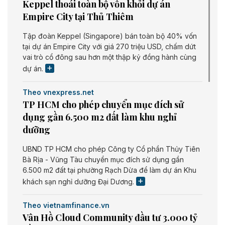
Keppel thoái toàn bộ vốn khỏi dự án
Empire City tại Thủ Thiêm
Tập đoàn Keppel (Singapore) bán toàn bộ 40% vốn
tại dự án Empire City với giá 270 triệu USD, chấm dứt
vai trò cổ đông sau hơn một thập kỷ đồng hành cùng
dự án.
Theo vnexpress.net
TP HCM cho phép chuyển mục đích sử
dụng gần 6.500 m2 đất làm khu nghỉ
dưỡng
UBND TP HCM cho phép Công ty Cổ phần Thủy Tiên
Bà Rịa - Vũng Tàu chuyển mục đích sử dụng gần
6.500 m2 đất tại phường Rạch Dừa để làm dự án Khu
khách sạn nghỉ dưỡng Đại Dương.
Theo vietnamfinance.vn
Vân Hồ Cloud Community đầu tư 3.000 tỷ