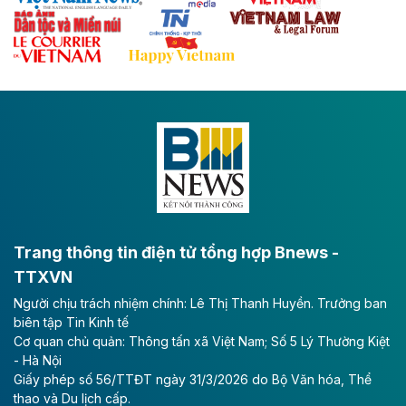
Theo baodautu.vn
Đề xuất đầu tư 11.500 tỷ đồng xây dựng cao
tốc CT.11 qua Ninh Bình
Dự án đầu tư tuyến cao tốc CT.11, đoạn Liêm Tuyền -
Đông A dài khoảng 25,1 km được kỳ vọng sẽ tạo động
lực phát triển kinh tế - xã hội khu vực phía Nam đồng
bằng sông Hồng.
Theo baodautu.vn
ACV rót gần 40 ngàn tỷ đồng vào sân bay
Long Thành
Trang thông tin điện tử tổng hợp Bnews -
TTXVN
Tổng công ty Cảng hàng không Việt Nam - CTCP
Người chịu trách nhiệm chính: Lê Thị Thanh Huyền. Trưởng ban
(ACV) vừa lập kỷ lục mới về lợi nhuận trong quý
biên tập Tin Kinh tế
II/2026.
Cơ quan chủ quản: Thông tấn xã Việt Nam; Số 5 Lý Thường Kiệt
- Hà Nội
Theo baodautu.vn
Giấy phép số 56/TTĐT ngày 31/3/2026 do Bộ Văn hóa, Thể
Vinaconex lập đỉnh doanh thu
thao và Du lịch cấp.