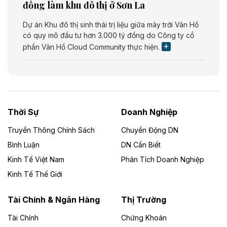
đồng làm khu đô thị ở Sơn La
Dự án Khu đô thị sinh thái trị liệu giữa mây trời Vân Hồ
có quy mô đầu tư hơn 3.000 tỷ đồng do Công ty cổ
phần Vân Hồ Cloud Community thực hiện.
Theo vietnamfinance.vn
Năng lượng môi trường Bắc Giang đầu tư
nhà máy điện rác 1.866 tỷ đồng
Thời Sự
Doanh Nghiệp
Dự án Nhà máy xử lý rác và phát điện Bắc Giang do
Công ty TNHH Năng lượng môi trường Bắc Giang làm
Truyền Thông Chính Sách
Chuyển Động DN
chủ đầu tư, có tổng mức đầu tư 1.866 tỷ đồng.
Bình Luận
DN Cần Biết
Kinh Tế Việt Nam
Phân Tích Doanh Nghiệp
Theo vietnamfinance.vn
Đức Long Gia Lai mở rộng ‘hệ sinh thái’
Kinh Tế Thế Giới
năng lượng với loạt dự án nghìn tỷ ở Gia
Lai
Tài Chính & Ngân Hàng
Thị Trường
Tài Chính
Chứng Khoán
Bốn doanh nghiệp có sự góp vốn của Công ty Cổ