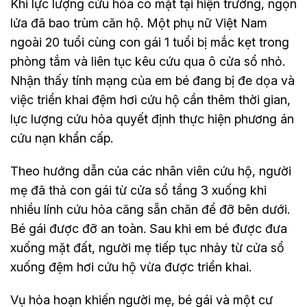
Khi lực lượng cứu hỏa có mặt tại hiện trường, ngọn
lửa đã bao trùm căn hộ. Một phụ nữ Việt Nam
ngoài 20 tuổi cùng con gái 1 tuổi bị mắc kẹt trong
phòng tắm và liên tục kêu cứu qua ô cửa sổ nhỏ.
Nhận thấy tính mạng của em bé đang bị đe dọa và
việc triển khai đệm hơi cứu hộ cần thêm thời gian,
lực lượng cứu hỏa quyết định thực hiện phương án
cứu nạn khẩn cấp.
Theo hướng dẫn của các nhân viên cứu hộ, người
mẹ đã thả con gái từ cửa sổ tầng 3 xuống khi
nhiều lính cứu hỏa căng sẵn chăn để đỡ bên dưới.
Bé gái được đỡ an toàn. Sau khi em bé được đưa
xuống mặt đất, người mẹ tiếp tục nhảy từ cửa sổ
xuống đệm hơi cứu hộ vừa được triển khai.
Vụ hỏa hoạn khiến người mẹ, bé gái và một cư