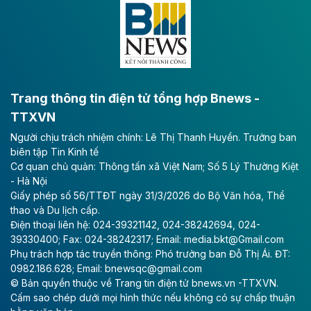
lực phát triển kinh tế - xã hội khu vực phía Nam đồng
bằng sông Hồng.
Theo baodautu.vn
ACV rót gần 40 ngàn tỷ đồng vào sân bay
Long Thành
Trang thông tin điện tử tổng hợp Bnews -
TTXVN
Tổng công ty Cảng hàng không Việt Nam - CTCP
Người chịu trách nhiệm chính: Lê Thị Thanh Huyền. Trưởng ban
(ACV) vừa lập kỷ lục mới về lợi nhuận trong quý
biên tập Tin Kinh tế
II/2026.
Cơ quan chủ quản: Thông tấn xã Việt Nam; Số 5 Lý Thường Kiệt
- Hà Nội
Theo baodautu.vn
Giấy phép số 56/TTĐT ngày 31/3/2026 do Bộ Văn hóa, Thể
Vinaconex lập đỉnh doanh thu
thao và Du lịch cấp.
Điện thoại liên hệ: 024-39321142, 024-38242694, 024-
Tổng CTCP Xuất nhập khẩu và Xây dựng Việt Nam
39330400; Fax: 024-38242317; Email: media.bkt@Gmail.com
(Vinaconex) đã khép lại nửa đầu năm với doanh thu
Phụ trách hợp tác truyền thông: Phó trưởng ban Đỗ Thị Ái. ĐT:
thuần gần 7.268 tỷ đồng, tăng 4% so với cùng kỳ và
0982.186.628; Email: bnewsqc@gmail.com
cũng là mức cao nhất lịch sử hoạt động của doanh
© Bản quyền thuộc về Trang tin điện tử bnews.vn -TTXVN.
nghiệp.
Cấm sao chép dưới mọi hình thức nếu không có sự chấp thuận