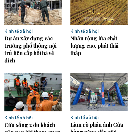
Kinh tế xã hội
Kinh tế xã hội
Dự án xây dựng các
Nhân rộng lúa chất
trường phổ thông nội
lượng cao, phát thải
trú liên cấp hối hả về
thấp
đích
Kinh tế xã hội
Kinh tế xã hội
Làm rõ phản ánh Cửa
Cứu sống 2 du khách
hàng xăng dầu 386