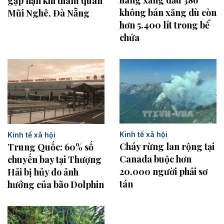
gặp nạn khi tham quan
không bán xăng dù còn
Mũi Nghê, Đà Nẵng
hơn 5.400 lít trong bể
chứa
Kinh tế xã hội
Kinh tế xã hội
Cháy rừng lan rộng tại
Trung Quốc: 60% số
Canada buộc hơn
chuyến bay tại Thượng
20.000 người phải sơ
Hải bị hủy do ảnh
tán
hưởng của bão Dolphin