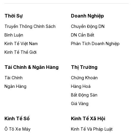
nhà máy điện rác 1.866 tỷ đồng
Thời Sự
Doanh Nghiệp
Dự án Nhà máy xử lý rác và phát điện Bắc Giang do
Công ty TNHH Năng lượng môi trường Bắc Giang làm
Truyền Thông Chính Sách
Chuyển Động DN
chủ đầu tư, có tổng mức đầu tư 1.866 tỷ đồng.
Bình Luận
DN Cần Biết
Kinh Tế Việt Nam
Phân Tích Doanh Nghiệp
Theo vietnamfinance.vn
Đức Long Gia Lai mở rộng ‘hệ sinh thái’
Kinh Tế Thế Giới
năng lượng với loạt dự án nghìn tỷ ở Gia
Lai
Tài Chính & Ngân Hàng
Thị Trường
Tài Chính
Chứng Khoán
Bốn doanh nghiệp có sự góp vốn của Công ty Cổ
phần Tập đoàn Đức Long Gia Lai (HoSE: DLG) được
Ngân Hàng
Hàng Hoá
chấp thuận đầu tư 4 dự án điện gió và điện mặt trời tại
Bất Động Sản
Gia Lai với tổng vốn hơn 4.750 tỷ đồng.
Giá Vàng
Theo vnexpress.net
Đồng Nai cho thuê gần 59 ha đất làm khu
Kinh Tế Số
Kinh Tế Xã Hội
công nghiệp ở Long Thành
Ô Tô Xe Máy
Kinh Tế Và Pháp Luật