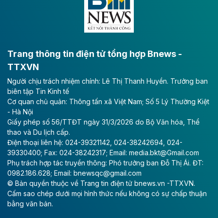
bằng sông Hồng.
Theo baodautu.vn
ACV rót gần 40 ngàn tỷ đồng vào sân bay
Long Thành
Trang thông tin điện tử tổng hợp Bnews -
TTXVN
Tổng công ty Cảng hàng không Việt Nam - CTCP
Người chịu trách nhiệm chính: Lê Thị Thanh Huyền. Trưởng ban
(ACV) vừa lập kỷ lục mới về lợi nhuận trong quý
biên tập Tin Kinh tế
II/2026.
Cơ quan chủ quản: Thông tấn xã Việt Nam; Số 5 Lý Thường Kiệt
- Hà Nội
Theo baodautu.vn
Giấy phép số 56/TTĐT ngày 31/3/2026 do Bộ Văn hóa, Thể
Vinaconex lập đỉnh doanh thu
thao và Du lịch cấp.
Điện thoại liên hệ: 024-39321142, 024-38242694, 024-
Tổng CTCP Xuất nhập khẩu và Xây dựng Việt Nam
39330400; Fax: 024-38242317; Email: media.bkt@Gmail.com
(Vinaconex) đã khép lại nửa đầu năm với doanh thu
Phụ trách hợp tác truyền thông: Phó trưởng ban Đỗ Thị Ái. ĐT:
thuần gần 7.268 tỷ đồng, tăng 4% so với cùng kỳ và
0982.186.628; Email: bnewsqc@gmail.com
cũng là mức cao nhất lịch sử hoạt động của doanh
© Bản quyền thuộc về Trang tin điện tử bnews.vn -TTXVN.
nghiệp.
Cấm sao chép dưới mọi hình thức nếu không có sự chấp thuận
bằng văn bản.