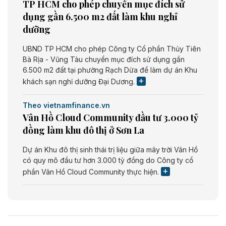
TP HCM cho phép chuyển mục đích sử
dụng gần 6.500 m2 đất làm khu nghỉ
dưỡng
UBND TP HCM cho phép Công ty Cổ phần Thủy Tiên
Bà Rịa - Vũng Tàu chuyển mục đích sử dụng gần
6.500 m2 đất tại phường Rạch Dừa để làm dự án Khu
khách sạn nghỉ dưỡng Đại Dương.
Theo vietnamfinance.vn
Vân Hồ Cloud Community đầu tư 3.000 tỷ
đồng làm khu đô thị ở Sơn La
Dự án Khu đô thị sinh thái trị liệu giữa mây trời Vân Hồ
có quy mô đầu tư hơn 3.000 tỷ đồng do Công ty cổ
phần Vân Hồ Cloud Community thực hiện.
Theo vietnamfinance.vn
Năng lượng môi trường Bắc Giang đầu tư
nhà máy điện rác 1.866 tỷ đồng