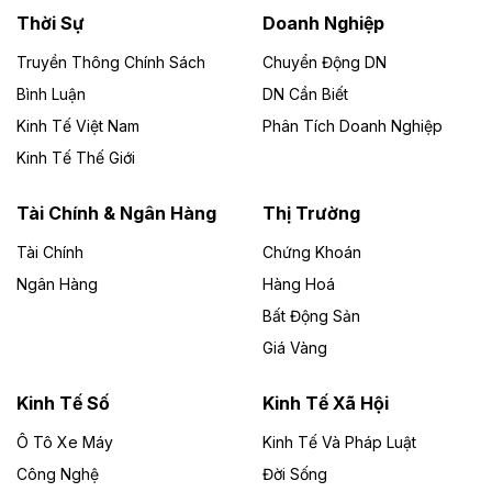
Thời Sự
Doanh Nghiệp
Dự án Nhà máy xử lý rác và phát điện Bắc Giang do
Công ty TNHH Năng lượng môi trường Bắc Giang làm
Truyền Thông Chính Sách
Chuyển Động DN
chủ đầu tư, có tổng mức đầu tư 1.866 tỷ đồng.
Bình Luận
DN Cần Biết
Kinh Tế Việt Nam
Phân Tích Doanh Nghiệp
Theo vietnamfinance.vn
Đức Long Gia Lai mở rộng ‘hệ sinh thái’
Kinh Tế Thế Giới
năng lượng với loạt dự án nghìn tỷ ở Gia
Lai
Tài Chính & Ngân Hàng
Thị Trường
Tài Chính
Chứng Khoán
Bốn doanh nghiệp có sự góp vốn của Công ty Cổ
phần Tập đoàn Đức Long Gia Lai (HoSE: DLG) được
Ngân Hàng
Hàng Hoá
chấp thuận đầu tư 4 dự án điện gió và điện mặt trời tại
Bất Động Sản
Gia Lai với tổng vốn hơn 4.750 tỷ đồng.
Giá Vàng
Theo vnexpress.net
Đồng Nai cho thuê gần 59 ha đất làm khu
Kinh Tế Số
Kinh Tế Xã Hội
công nghiệp ở Long Thành
Ô Tô Xe Máy
Kinh Tế Và Pháp Luật
Công Nghệ
UBND TP Đồng Nai cho Công ty Amata thuê gần 59 ha
Đời Sống