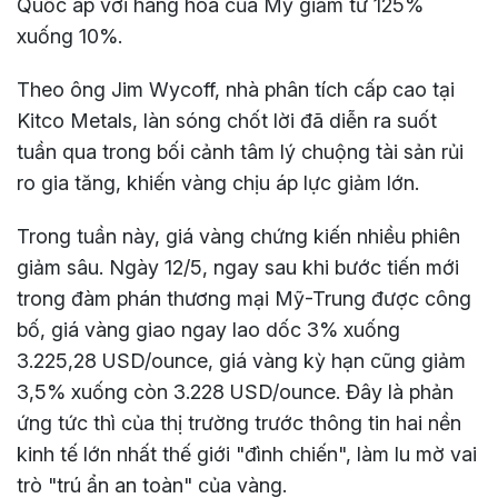
Quốc áp với hàng hoá của Mỹ giảm từ 125%
xuống 10%.
Theo ông Jim Wycoff, nhà phân tích cấp cao tại
Kitco Metals, làn sóng chốt lời đã diễn ra suốt
tuần qua trong bối cảnh tâm lý chuộng tài sản rủi
ro gia tăng, khiến vàng chịu áp lực giảm lớn.
Trong tuần này, giá vàng chứng kiến nhiều phiên
giảm sâu. Ngày 12/5, ngay sau khi bước tiến mới
trong đàm phán thương mại Mỹ-Trung được công
bố, giá vàng giao ngay lao dốc 3% xuống
3.225,28 USD/ounce, giá vàng kỳ hạn cũng giảm
3,5% xuống còn 3.228 USD/ounce. Đây là phản
ứng tức thì của thị trường trước thông tin hai nền
kinh tế lớn nhất thế giới "đình chiến", làm lu mờ vai
trò "trú ẩn an toàn" của vàng.