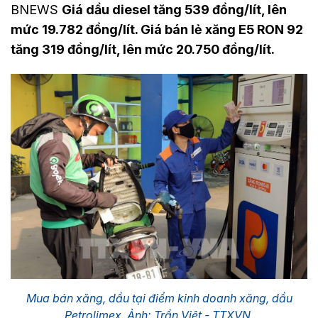
BNEWS
Giá dầu diesel tăng 539 đồng/lít, lên
mức 19.782 đồng/lít. Giá bán lẻ xăng E5 RON 92
tăng 319 đồng/lít, lên mức 20.750 đồng/lít.
Mua bán xăng, dầu tại điểm kinh doanh xăng, dầu
Petrolimex. Ảnh: Trần Việt - TTXVN