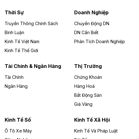
nhà máy điện rác 1.866 tỷ đồng
Thời Sự
Doanh Nghiệp
Dự án Nhà máy xử lý rác và phát điện Bắc Giang do
Công ty TNHH Năng lượng môi trường Bắc Giang làm
Truyền Thông Chính Sách
Chuyển Động DN
chủ đầu tư, có tổng mức đầu tư 1.866 tỷ đồng.
Bình Luận
DN Cần Biết
Kinh Tế Việt Nam
Phân Tích Doanh Nghiệp
Theo vietnamfinance.vn
Đức Long Gia Lai mở rộng ‘hệ sinh thái’
Kinh Tế Thế Giới
năng lượng với loạt dự án nghìn tỷ ở Gia
Lai
Tài Chính & Ngân Hàng
Thị Trường
Tài Chính
Chứng Khoán
Bốn doanh nghiệp có sự góp vốn của Công ty Cổ
phần Tập đoàn Đức Long Gia Lai (HoSE: DLG) được
Ngân Hàng
Hàng Hoá
chấp thuận đầu tư 4 dự án điện gió và điện mặt trời tại
Bất Động Sản
Gia Lai với tổng vốn hơn 4.750 tỷ đồng.
Giá Vàng
Theo vnexpress.net
Đồng Nai cho thuê gần 59 ha đất làm khu
Kinh Tế Số
Kinh Tế Xã Hội
công nghiệp ở Long Thành
Ô Tô Xe Máy
Kinh Tế Và Pháp Luật