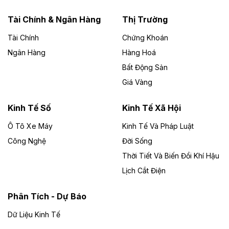
năng lượng với loạt dự án nghìn tỷ ở Gia
Lai
Tài Chính & Ngân Hàng
Thị Trường
Tài Chính
Chứng Khoán
Bốn doanh nghiệp có sự góp vốn của Công ty Cổ
phần Tập đoàn Đức Long Gia Lai (HoSE: DLG) được
Ngân Hàng
Hàng Hoá
chấp thuận đầu tư 4 dự án điện gió và điện mặt trời tại
Bất Động Sản
Gia Lai với tổng vốn hơn 4.750 tỷ đồng.
Giá Vàng
Theo vnexpress.net
Đồng Nai cho thuê gần 59 ha đất làm khu
Kinh Tế Số
Kinh Tế Xã Hội
công nghiệp ở Long Thành
Ô Tô Xe Máy
Kinh Tế Và Pháp Luật
Công Nghệ
UBND TP Đồng Nai cho Công ty Amata thuê gần 59 ha
Đời Sống
đất để đầu tư khu công nghiệp công nghệ cao Long
Thời Tiết Và Biến Đổi Khí Hậu
Thành, thời hạn đến 2065.
Lịch Cắt Điện
Theo baodautu.vn
Phân Tích - Dự Báo
Đề xuất hỗ trợ 20.000 tỷ đồng làm cao tốc
Thái Nguyên - Lạng Sơn
Dữ Liệu Kinh Tế