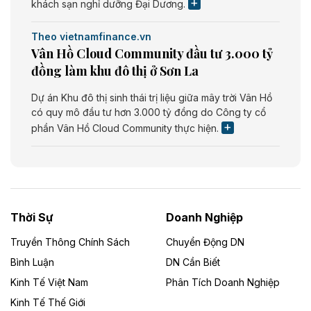
khách sạn nghỉ dưỡng Đại Dương.
Theo vietnamfinance.vn
Vân Hồ Cloud Community đầu tư 3.000 tỷ
đồng làm khu đô thị ở Sơn La
Dự án Khu đô thị sinh thái trị liệu giữa mây trời Vân Hồ
có quy mô đầu tư hơn 3.000 tỷ đồng do Công ty cổ
phần Vân Hồ Cloud Community thực hiện.
Theo vietnamfinance.vn
Năng lượng môi trường Bắc Giang đầu tư
nhà máy điện rác 1.866 tỷ đồng
Thời Sự
Doanh Nghiệp
Dự án Nhà máy xử lý rác và phát điện Bắc Giang do
Công ty TNHH Năng lượng môi trường Bắc Giang làm
Truyền Thông Chính Sách
Chuyển Động DN
chủ đầu tư, có tổng mức đầu tư 1.866 tỷ đồng.
Bình Luận
DN Cần Biết
Kinh Tế Việt Nam
Phân Tích Doanh Nghiệp
Theo vietnamfinance.vn
Đức Long Gia Lai mở rộng ‘hệ sinh thái’
Kinh Tế Thế Giới