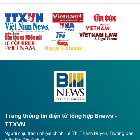
Tuyến cao tốc Thái Nguyên - Lạng Sơn khi hình thành
sẽ trở thành trục giao thông chiến lược, kết nối tỉnh
Thái Nguyên và các tỉnh trung du, miền núi phía Bắc
với hệ thống cửa khẩu quốc tế tại Lạng Sơn.
Theo baodautu.vn
Đề xuất đầu tư 11.500 tỷ đồng xây dựng cao
tốc CT.11 qua Ninh Bình
Dự án đầu tư tuyến cao tốc CT.11, đoạn Liêm Tuyền -
Đông A dài khoảng 25,1 km được kỳ vọng sẽ tạo động
lực phát triển kinh tế - xã hội khu vực phía Nam đồng
bằng sông Hồng.
Theo baodautu.vn
ACV rót gần 40 ngàn tỷ đồng vào sân bay
Long Thành
Trang thông tin điện tử tổng hợp Bnews -
TTXVN
Tổng công ty Cảng hàng không Việt Nam - CTCP
Người chịu trách nhiệm chính: Lê Thị Thanh Huyền. Trưởng ban
(ACV) vừa lập kỷ lục mới về lợi nhuận trong quý
biên tập Tin Kinh tế