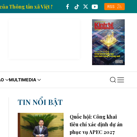
ng tin kinh tế của Thông tấn xã Việt Nam
Trang thô
RSS
ÁO
MULTIMEDIA
TIN NỔI BẬT
Quốc hội: Công khai
tiêu chí xác định dự án
phục vụ APEC 2027