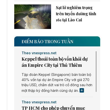
Sạt lở nghiêm trọng
trên tuyến đường tỉnh
161 tại Lào Cai
ĐIỂM BÁO TRONG TUẦN
Theo vnexpress.net
Keppel thoái toàn bộ vốn khỏi dự
án Empire City tại Thủ Thiêm
Tập đoàn Keppel (Singapore) bán toàn bộ
40% vốn tại dự án Empire City với giá 270
triệu USD, chấm dứt vai trò cổ đông sau hơn
một thập kỷ đồng hành cùng dự án.
Theo vnexpress.net
TP HCM cho phép chuyển mục