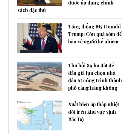
được áp dụng chính
sách đặc thù
Tổng thống Mỹ Donald
Trump: Còn quá sớm để
bàn về người kế nhiệm
Thu hồi 89 ha đất để
đấu giá lựa chọn nhà
đầu tư công trình thành
phố cảng hàng không
Xuất hiện áp thấp nhiệt
đới trên khu vực vịnh
Bắc Bộ