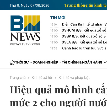
hông tin kinh tế của Thông tấn xã Việt Nam
Trang th
Thứ 6, Ngày 07/08/2026
TIN MỚI
Diễn đàn Kinh tế tư nhân 
19:04
XSHCM 8/8. Kết quả xổ s
19:00
XSBP 8/8. Kết quả xổ số 
19:00
XSLA 8/8. Kết quả xổ số 
19:00
Cảnh báo lũ trên lưu vực 
18:53
THỜI SỰ
DOANH NGHIỆP
TÀI CHÍNH & NGÂN HÀNG
Trang chủ
Kinh tế xã hội
Kinh tế và pháp luật
Hiệu quả mô hình cấ
mức 2 cho người nước