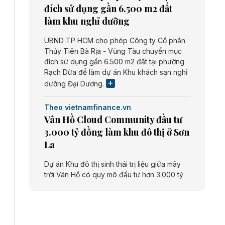
đích sử dụng gần 6.500 m2 đất
làm khu nghỉ dưỡng
UBND TP HCM cho phép Công ty Cổ phần
Thủy Tiên Bà Rịa - Vũng Tàu chuyển mục
đích sử dụng gần 6.500 m2 đất tại phường
Rạch Dừa để làm dự án Khu khách sạn nghỉ
dưỡng Đại Dương.
Theo vietnamfinance.vn
Vân Hồ Cloud Community đầu tư
3.000 tỷ đồng làm khu đô thị ở Sơn
La
Dự án Khu đô thị sinh thái trị liệu giữa mây
trời Vân Hồ có quy mô đầu tư hơn 3.000 tỷ
đồng do Công ty cổ phần Vân Hồ Cloud
Community thực hiện.
Theo vietnamfinance.vn