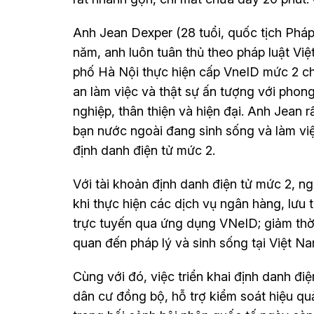
Anh Jean Dexper (28 tuổi, quốc tịch Pháp
năm, anh luôn tuân thủ theo pháp luật Vi
phố Hà Nội thực hiện cấp VneID mức 2 ch
an làm việc và thật sự ấn tượng với phon
nghiệp, thân thiện và hiện đại. Anh Jean 
bạn nước ngoài đang sinh sống và làm việ
định danh điện tử mức 2.
Với tài khoản định danh điện tử mức 2, n
khi thực hiện các dịch vụ ngân hàng, lưu tr
trực tuyến qua ứng dụng VNeID; giảm thời g
quan đến pháp lý và sinh sống tại Việt Na
Cùng với đó, việc triển khai định danh đi
dân cư đồng bộ, hỗ trợ kiểm soát hiệu quả