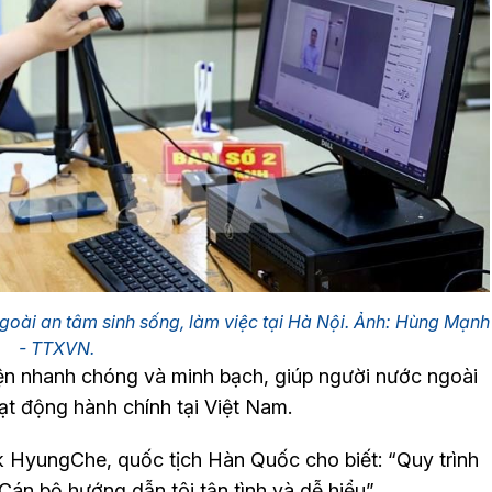
goài an tâm sinh sống, làm việc tại Hà Nội. Ảnh: Hùng Mạnh
- TTXVN.
iện nhanh chóng và minh bạch, giúp người nước ngoài
ạt động hành chính tại Việt Nam.
 HyungChe, quốc tịch Hàn Quốc cho biết: “Quy trình
Cán bộ hướng dẫn tôi tận tình và dễ hiểu”.