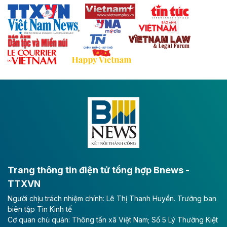
Thái Nguyên và các tỉnh trung du, miền núi phía Bắc
với hệ thống cửa khẩu quốc tế tại Lạng Sơn.
Theo baodautu.vn
Đề xuất đầu tư 11.500 tỷ đồng xây dựng cao
tốc CT.11 qua Ninh Bình
Dự án đầu tư tuyến cao tốc CT.11, đoạn Liêm Tuyền -
Đông A dài khoảng 25,1 km được kỳ vọng sẽ tạo động
lực phát triển kinh tế - xã hội khu vực phía Nam đồng
bằng sông Hồng.
Theo baodautu.vn
ACV rót gần 40 ngàn tỷ đồng vào sân bay
Long Thành
Trang thông tin điện tử tổng hợp Bnews -
TTXVN
Tổng công ty Cảng hàng không Việt Nam - CTCP
Người chịu trách nhiệm chính: Lê Thị Thanh Huyền. Trưởng ban
(ACV) vừa lập kỷ lục mới về lợi nhuận trong quý
biên tập Tin Kinh tế
II/2026.
Cơ quan chủ quản: Thông tấn xã Việt Nam; Số 5 Lý Thường Kiệt