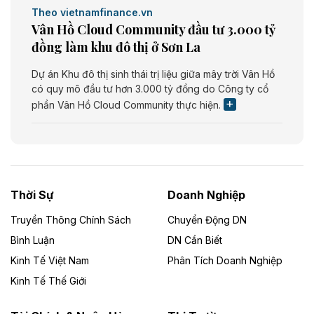
Theo vietnamfinance.vn
Vân Hồ Cloud Community đầu tư 3.000 tỷ
đồng làm khu đô thị ở Sơn La
Dự án Khu đô thị sinh thái trị liệu giữa mây trời Vân Hồ
có quy mô đầu tư hơn 3.000 tỷ đồng do Công ty cổ
phần Vân Hồ Cloud Community thực hiện.
Theo vietnamfinance.vn
Năng lượng môi trường Bắc Giang đầu tư
nhà máy điện rác 1.866 tỷ đồng
Thời Sự
Doanh Nghiệp
Dự án Nhà máy xử lý rác và phát điện Bắc Giang do
Công ty TNHH Năng lượng môi trường Bắc Giang làm
Truyền Thông Chính Sách
Chuyển Động DN
chủ đầu tư, có tổng mức đầu tư 1.866 tỷ đồng.
Bình Luận
DN Cần Biết
Kinh Tế Việt Nam
Phân Tích Doanh Nghiệp
Theo vietnamfinance.vn
Đức Long Gia Lai mở rộng ‘hệ sinh thái’
Kinh Tế Thế Giới
năng lượng với loạt dự án nghìn tỷ ở Gia