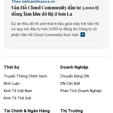
Theo vietnamfinance.vn
Vân Hồ Cloud Community đầu tư 3.000 tỷ
đồng làm khu đô thị ở Sơn La
Dự án Khu đô thị sinh thái trị liệu giữa mây trời Vân Hồ
có quy mô đầu tư hơn 3.000 tỷ đồng do Công ty cổ
phần Vân Hồ Cloud Community thực hiện.
Theo vietnamfinance.vn
Năng lượng môi trường Bắc Giang đầu tư
nhà máy điện rác 1.866 tỷ đồng
Thời Sự
Doanh Nghiệp
Dự án Nhà máy xử lý rác và phát điện Bắc Giang do
Công ty TNHH Năng lượng môi trường Bắc Giang làm
Truyền Thông Chính Sách
Chuyển Động DN
chủ đầu tư, có tổng mức đầu tư 1.866 tỷ đồng.
Bình Luận
DN Cần Biết
Kinh Tế Việt Nam
Phân Tích Doanh Nghiệp
Theo vietnamfinance.vn
Đức Long Gia Lai mở rộng ‘hệ sinh thái’
Kinh Tế Thế Giới
năng lượng với loạt dự án nghìn tỷ ở Gia
Lai
Tài Chính & Ngân Hàng
Thị Trường