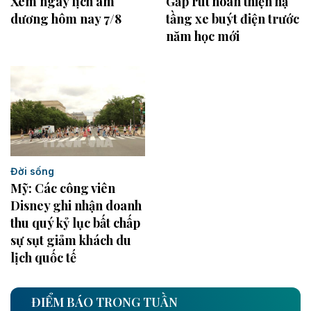
Xem ngay lịch âm
Gấp rút hoàn thiện hạ
dương hôm nay 7/8
tầng xe buýt điện trước
năm học mới
Đời sống
Mỹ: Các công viên
Disney ghi nhận doanh
thu quý kỷ lục bất chấp
sự sụt giảm khách du
lịch quốc tế
ĐIỂM BÁO TRONG TUẦN