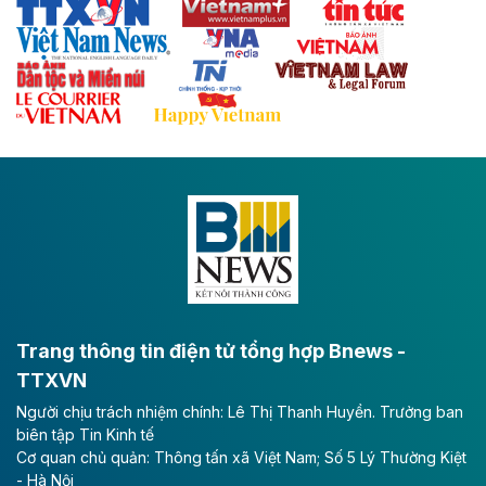
Thái Nguyên và các tỉnh trung du, miền núi phía Bắc
với hệ thống cửa khẩu quốc tế tại Lạng Sơn.
Theo baodautu.vn
Đề xuất đầu tư 11.500 tỷ đồng xây dựng cao
tốc CT.11 qua Ninh Bình
Dự án đầu tư tuyến cao tốc CT.11, đoạn Liêm Tuyền -
Đông A dài khoảng 25,1 km được kỳ vọng sẽ tạo động
lực phát triển kinh tế - xã hội khu vực phía Nam đồng
bằng sông Hồng.
Theo baodautu.vn
ACV rót gần 40 ngàn tỷ đồng vào sân bay
Long Thành
Trang thông tin điện tử tổng hợp Bnews -
TTXVN
Tổng công ty Cảng hàng không Việt Nam - CTCP
Người chịu trách nhiệm chính: Lê Thị Thanh Huyền. Trưởng ban
(ACV) vừa lập kỷ lục mới về lợi nhuận trong quý
biên tập Tin Kinh tế
II/2026.
Cơ quan chủ quản: Thông tấn xã Việt Nam; Số 5 Lý Thường Kiệt
- Hà Nội