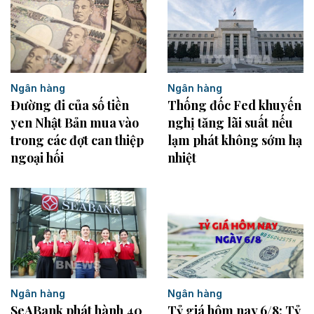
Ngân hàng
Ngân hàng
Thống đốc Fed khuyến
Đường đi của số tiền
nghị tăng lãi suất nếu
yen Nhật Bản mua vào
lạm phát không sớm hạ
trong các đợt can thiệp
nhiệt
ngoại hối
Ngân hàng
Ngân hàng
SeABank phát hành 40
Tỷ giá hôm nay 6/8: Tỷ