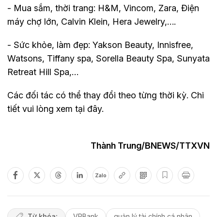
- Mua sắm, thời trang: H&M, Vincom, Zara, Điện
máy chợ lớn, Calvin Klein, Hera Jewelry,….
- Sức khỏe, làm đẹp: Yakson Beauty, Innisfree,
Watsons, Tiffany spa, Sorella Beauty Spa, Sunyata
Retreat Hill Spa,…
Các đối tác có thể thay đổi theo từng thời kỳ. Chi
tiết vui lòng xem tại đây.
Thành Trung/BNEWS/TTXVN
Zalo
Từ khóa:
VPBank
quản lý tài chính cá nhân