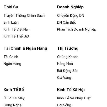
Thời Sự
Doanh Nghiệp
Dự án Nhà máy xử lý rác và phát điện Bắc Giang do
Công ty TNHH Năng lượng môi trường Bắc Giang làm
Truyền Thông Chính Sách
Chuyển Động DN
chủ đầu tư, có tổng mức đầu tư 1.866 tỷ đồng.
Bình Luận
DN Cần Biết
Kinh Tế Việt Nam
Phân Tích Doanh Nghiệp
Theo vietnamfinance.vn
Đức Long Gia Lai mở rộng ‘hệ sinh thái’
Kinh Tế Thế Giới
năng lượng với loạt dự án nghìn tỷ ở Gia
Lai
Tài Chính & Ngân Hàng
Thị Trường
Tài Chính
Chứng Khoán
Bốn doanh nghiệp có sự góp vốn của Công ty Cổ
phần Tập đoàn Đức Long Gia Lai (HoSE: DLG) được
Ngân Hàng
Hàng Hoá
chấp thuận đầu tư 4 dự án điện gió và điện mặt trời tại
Bất Động Sản
Gia Lai với tổng vốn hơn 4.750 tỷ đồng.
Giá Vàng
Theo vnexpress.net
Đồng Nai cho thuê gần 59 ha đất làm khu
Kinh Tế Số
Kinh Tế Xã Hội
công nghiệp ở Long Thành
Ô Tô Xe Máy
Kinh Tế Và Pháp Luật
Công Nghệ
UBND TP Đồng Nai cho Công ty Amata thuê gần 59 ha
Đời Sống