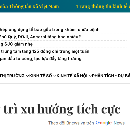
in kinh tế của Thông tấn xã Việt Nam
Trang thông t
hép ứng dụng tế bào gốc trong khám, chữa bệnh
Phú Quý, DOJI, Ancarat tăng bao nhiêu?
ng SJC giảm nhẹ
 trung tâm tăng 125 đồng chỉ trong một tuần
ân đầu tư công, tạo lực đẩy tăng trưởng
THỊ TRƯỜNG
KINH TẾ SỐ
KINH TẾ XÃ HỘI
PHÂN TÍCH - DỰ B
 trì xu hướng tích cực