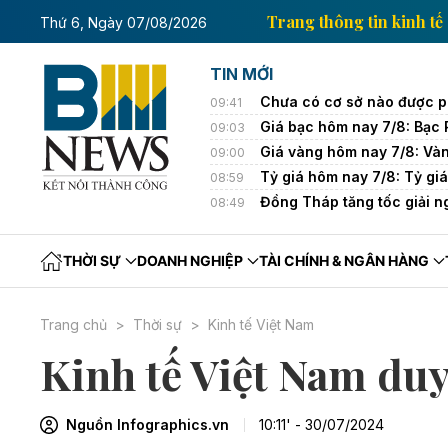
tin kinh tế của Thông tấn xã Việt Nam
Trang thông t
Thứ 6, Ngày 07/08/2026
TIN MỚI
Chưa có cơ sở nào được p
09:41
Giá bạc hôm nay 7/8: Bạc 
09:03
Giá vàng hôm nay 7/8: Và
09:00
Tỷ giá hôm nay 7/8: Tỷ giá
08:59
Đồng Tháp tăng tốc giải ng
08:49
THỜI SỰ
DOANH NGHIỆP
TÀI CHÍNH & NGÂN HÀNG
Trang chủ
Thời sự
Kinh tế Việt Nam
Kinh tế Việt Nam duy
Nguồn Infographics.vn
10:11' - 30/07/2024