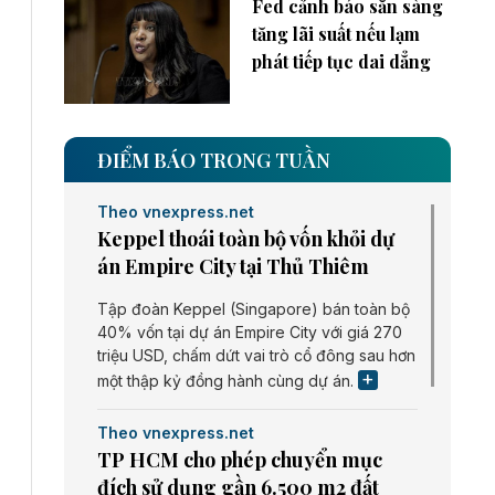
Fed cảnh báo sẵn sàng
tăng lãi suất nếu lạm
phát tiếp tục dai dẳng
ĐIỂM BÁO TRONG TUẦN
Theo vnexpress.net
Keppel thoái toàn bộ vốn khỏi dự
án Empire City tại Thủ Thiêm
Tập đoàn Keppel (Singapore) bán toàn bộ
40% vốn tại dự án Empire City với giá 270
triệu USD, chấm dứt vai trò cổ đông sau hơn
một thập kỷ đồng hành cùng dự án.
Theo vnexpress.net
TP HCM cho phép chuyển mục
đích sử dụng gần 6.500 m2 đất