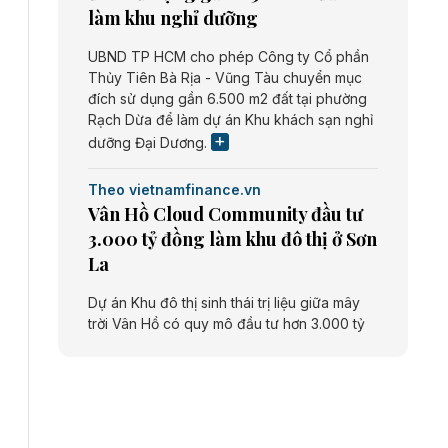
làm khu nghỉ dưỡng
UBND TP HCM cho phép Công ty Cổ phần
Thủy Tiên Bà Rịa - Vũng Tàu chuyển mục
đích sử dụng gần 6.500 m2 đất tại phường
Rạch Dừa để làm dự án Khu khách sạn nghỉ
dưỡng Đại Dương.
Theo vietnamfinance.vn
Vân Hồ Cloud Community đầu tư
3.000 tỷ đồng làm khu đô thị ở Sơn
La
Dự án Khu đô thị sinh thái trị liệu giữa mây
trời Vân Hồ có quy mô đầu tư hơn 3.000 tỷ
đồng do Công ty cổ phần Vân Hồ Cloud
Community thực hiện.
Theo vietnamfinance.vn
Năng lượng môi trường Bắc Giang