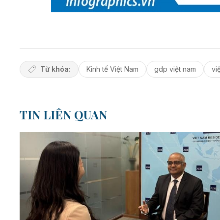
Từ khóa:
Kinh tế Việt Nam
gdp việt nam
vi
TIN LIÊN QUAN