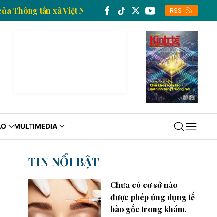
in kinh tế của Thông tấn xã Việt Nam
Trang thông ti
RSS
ÁO
MULTIMEDIA
TIN NỔI BẬT
Chưa có cơ sở nào
được phép ứng dụng tế
bào gốc trong khám,