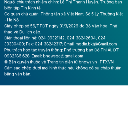
Người chịu trách nhiệm chính: Lê Thị Thanh Huyền. Trưởng ban
(ACV) vừa lập kỷ lục mới về lợi nhuận trong quý
biên tập Tin Kinh tế
II/2026.
Cơ quan chủ quản: Thông tấn xã Việt Nam; Số 5 Lý Thường Kiệt
- Hà Nội
Theo baodautu.vn
Giấy phép số 56/TTĐT ngày 31/3/2026 do Bộ Văn hóa, Thể
Vinaconex lập đỉnh doanh thu
thao và Du lịch cấp.
Điện thoại liên hệ: 024-39321142, 024-38242694, 024-
Tổng CTCP Xuất nhập khẩu và Xây dựng Việt Nam
39330400; Fax: 024-38242317; Email: media.bkt@Gmail.com
(Vinaconex) đã khép lại nửa đầu năm với doanh thu
Phụ trách hợp tác truyền thông: Phó trưởng ban Đỗ Thị Ái. ĐT:
thuần gần 7.268 tỷ đồng, tăng 4% so với cùng kỳ và
0982.186.628; Email: bnewsqc@gmail.com
cũng là mức cao nhất lịch sử hoạt động của doanh
© Bản quyền thuộc về Trang tin điện tử bnews.vn -TTXVN.
nghiệp.
Cấm sao chép dưới mọi hình thức nếu không có sự chấp thuận
bằng văn bản.