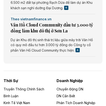
6.500 m2 đất tại phường Rạch Dừa để làm dự án Khu
khách sạn nghỉ dưỡng Đại Dương.
Theo vietnamfinance.vn
Vân Hồ Cloud Community đầu tư 3.000 tỷ
đồng làm khu đô thị ở Sơn La
Dự án Khu đô thị sinh thái trị liệu giữa mây trời Vân Hồ
có quy mô đầu tư hơn 3.000 tỷ đồng do Công ty cổ
phần Vân Hồ Cloud Community thực hiện.
Theo vietnamfinance.vn
Năng lượng môi trường Bắc Giang đầu tư
nhà máy điện rác 1.866 tỷ đồng
Thời Sự
Doanh Nghiệp
Dự án Nhà máy xử lý rác và phát điện Bắc Giang do
Công ty TNHH Năng lượng môi trường Bắc Giang làm
Truyền Thông Chính Sách
Chuyển Động DN
chủ đầu tư, có tổng mức đầu tư 1.866 tỷ đồng.
Bình Luận
DN Cần Biết
Kinh Tế Việt Nam
Phân Tích Doanh Nghiệp
Theo vietnamfinance.vn