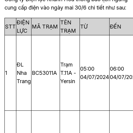
cung cấp điện vào ngày mai 30/6 chi tiết như sau:
ĐIỆN
TÊN
STT
MÃ TRẠM
TỪ
ĐẾN
LỰC
TRẠM
ĐL
Trạm
05:00
06:00
1
Nha
BC53011A
T.11A -
04/07/2024
04/07/20
Trang
Yersin