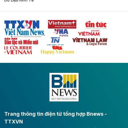
Tuyến cao tốc Thái Nguyên - Lạng Sơn khi hình thành
sẽ trở thành trục giao thông chiến lược, kết nối tỉnh
Thái Nguyên và các tỉnh trung du, miền núi phía Bắc
với hệ thống cửa khẩu quốc tế tại Lạng Sơn.
Theo baodautu.vn
Đề xuất đầu tư 11.500 tỷ đồng xây dựng cao
tốc CT.11 qua Ninh Bình
Dự án đầu tư tuyến cao tốc CT.11, đoạn Liêm Tuyền -
Đông A dài khoảng 25,1 km được kỳ vọng sẽ tạo động
lực phát triển kinh tế - xã hội khu vực phía Nam đồng
bằng sông Hồng.
Theo baodautu.vn
ACV rót gần 40 ngàn tỷ đồng vào sân bay
Long Thành
Trang thông tin điện tử tổng hợp Bnews -
TTXVN
Tổng công ty Cảng hàng không Việt Nam - CTCP