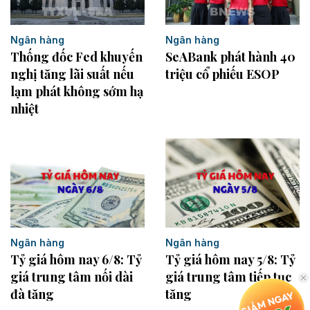
Ngân hàng
Ngân hàng
Thống đốc Fed khuyến
SeABank phát hành 40
nghị tăng lãi suất nếu
triệu cổ phiếu ESOP
lạm phát không sớm hạ
nhiệt
Ngân hàng
Ngân hàng
Tỷ giá hôm nay 6/8: Tỷ
Tỷ giá hôm nay 5/8: Tỷ
giá trung tâm nối dài
giá trung tâm tiếp tục
đà tăng
tăng