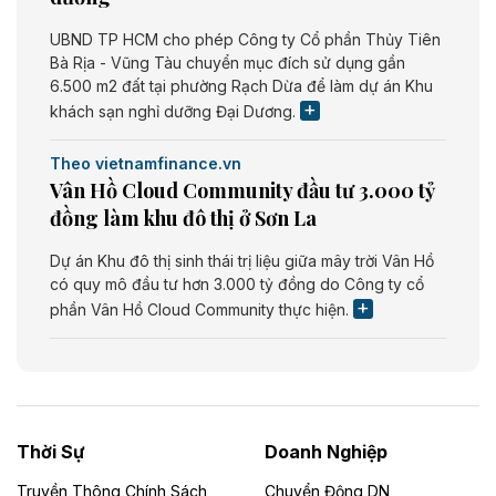
UBND TP HCM cho phép Công ty Cổ phần Thủy Tiên
Bà Rịa - Vũng Tàu chuyển mục đích sử dụng gần
6.500 m2 đất tại phường Rạch Dừa để làm dự án Khu
khách sạn nghỉ dưỡng Đại Dương.
Theo vietnamfinance.vn
Vân Hồ Cloud Community đầu tư 3.000 tỷ
đồng làm khu đô thị ở Sơn La
Dự án Khu đô thị sinh thái trị liệu giữa mây trời Vân Hồ
có quy mô đầu tư hơn 3.000 tỷ đồng do Công ty cổ
phần Vân Hồ Cloud Community thực hiện.
Theo vietnamfinance.vn
Năng lượng môi trường Bắc Giang đầu tư
nhà máy điện rác 1.866 tỷ đồng
Thời Sự
Doanh Nghiệp
Dự án Nhà máy xử lý rác và phát điện Bắc Giang do
Công ty TNHH Năng lượng môi trường Bắc Giang làm
Truyền Thông Chính Sách
Chuyển Động DN