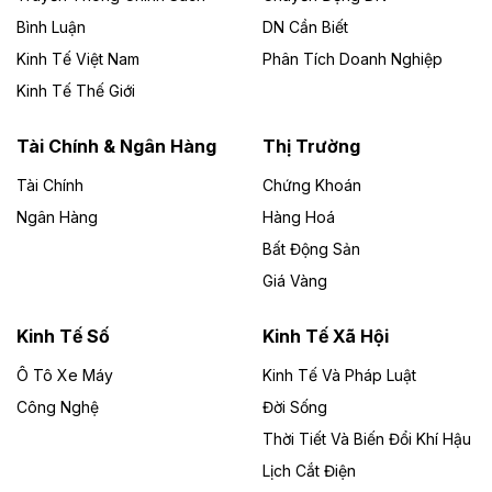
chủ đầu tư, có tổng mức đầu tư 1.866 tỷ đồng.
Bình Luận
DN Cần Biết
Kinh Tế Việt Nam
Phân Tích Doanh Nghiệp
Theo vietnamfinance.vn
Đức Long Gia Lai mở rộng ‘hệ sinh thái’
Kinh Tế Thế Giới
năng lượng với loạt dự án nghìn tỷ ở Gia
Lai
Tài Chính & Ngân Hàng
Thị Trường
Tài Chính
Chứng Khoán
Bốn doanh nghiệp có sự góp vốn của Công ty Cổ
phần Tập đoàn Đức Long Gia Lai (HoSE: DLG) được
Ngân Hàng
Hàng Hoá
chấp thuận đầu tư 4 dự án điện gió và điện mặt trời tại
Bất Động Sản
Gia Lai với tổng vốn hơn 4.750 tỷ đồng.
Giá Vàng
Theo vnexpress.net
Đồng Nai cho thuê gần 59 ha đất làm khu
Kinh Tế Số
Kinh Tế Xã Hội
công nghiệp ở Long Thành
Ô Tô Xe Máy
Kinh Tế Và Pháp Luật
Công Nghệ
UBND TP Đồng Nai cho Công ty Amata thuê gần 59 ha
Đời Sống
đất để đầu tư khu công nghiệp công nghệ cao Long
Thời Tiết Và Biến Đổi Khí Hậu
Thành, thời hạn đến 2065.
Lịch Cắt Điện