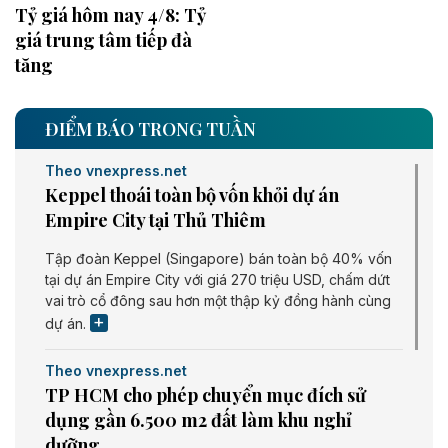
Tỷ giá hôm nay 4/8: Tỷ
giá trung tâm tiếp đà
tăng
ĐIỂM BÁO TRONG TUẦN
Theo vnexpress.net
Keppel thoái toàn bộ vốn khỏi dự án
Empire City tại Thủ Thiêm
Tập đoàn Keppel (Singapore) bán toàn bộ 40% vốn
tại dự án Empire City với giá 270 triệu USD, chấm dứt
vai trò cổ đông sau hơn một thập kỷ đồng hành cùng
dự án.
Theo vnexpress.net
TP HCM cho phép chuyển mục đích sử
dụng gần 6.500 m2 đất làm khu nghỉ
dưỡng