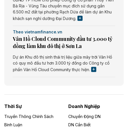
Bà Rịa - Vũng Tàu chuyển mục đích sử dụng gần
6.500 m2 đất tại phường Rạch Dừa để làm dự án Khu
khách sạn nghỉ dưỡng Đại Dương.
Theo vietnamfinance.vn
Vân Hồ Cloud Community đầu tư 3.000 tỷ
đồng làm khu đô thị ở Sơn La
Dự án Khu đô thị sinh thái trị liệu giữa mây trời Vân Hồ
có quy mô đầu tư hơn 3.000 tỷ đồng do Công ty cổ
phần Vân Hồ Cloud Community thực hiện.
Theo vietnamfinance.vn
Năng lượng môi trường Bắc Giang đầu tư
nhà máy điện rác 1.866 tỷ đồng
Thời Sự
Doanh Nghiệp
Dự án Nhà máy xử lý rác và phát điện Bắc Giang do
Công ty TNHH Năng lượng môi trường Bắc Giang làm
Truyền Thông Chính Sách
Chuyển Động DN
chủ đầu tư, có tổng mức đầu tư 1.866 tỷ đồng.
Bình Luận
DN Cần Biết