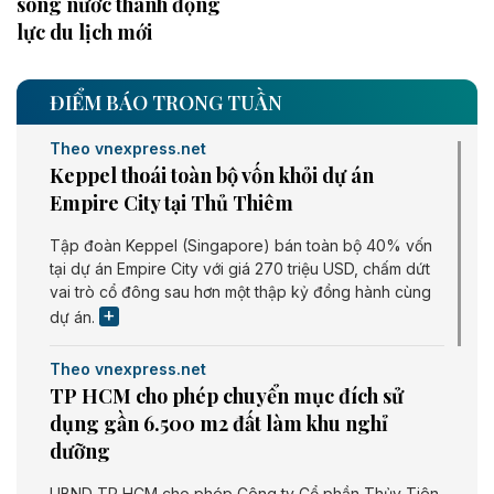
sông nước thành động
lực du lịch mới
ĐIỂM BÁO TRONG TUẦN
Theo vnexpress.net
Keppel thoái toàn bộ vốn khỏi dự án
Empire City tại Thủ Thiêm
Tập đoàn Keppel (Singapore) bán toàn bộ 40% vốn
tại dự án Empire City với giá 270 triệu USD, chấm dứt
vai trò cổ đông sau hơn một thập kỷ đồng hành cùng
dự án.
Theo vnexpress.net
TP HCM cho phép chuyển mục đích sử
dụng gần 6.500 m2 đất làm khu nghỉ
dưỡng
UBND TP HCM cho phép Công ty Cổ phần Thủy Tiên