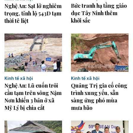
Bức tranh hạ tầng giáo
Nghệ An: Sạt lở nghiêm
dục Tây Ninh thêm
trọng, tỉnh lộ 543D tạm
khởi sắc
thời tê liệt
Kinh tế xã hội
Kinh tế xã hội
Nghệ An: Lũ cuốn trôi
Quảng Trị gia cố công
cầu tạm trên sông Nậm
trình xung yếu, sẵn
Nơn khiến 3 bản ở xã
sàng ứng phó mùa
Mỹ Lý bị chia cắt
mưa bão