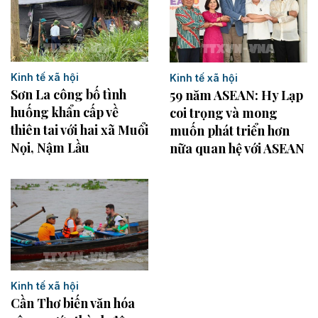
Kinh tế xã hội
Kinh tế xã hội
Sơn La công bố tình
59 năm ASEAN: Hy Lạp
huống khẩn cấp về
coi trọng và mong
thiên tai với hai xã Muổi
muốn phát triển hơn
Nọi, Nậm Lầu
nữa quan hệ với ASEAN
Kinh tế xã hội
Cần Thơ biến văn hóa