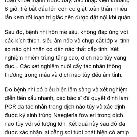
toàn khỏe mạnh trước đây. Sau nhập viện khoảng
8 giờ, trẻ bắt đầu lên cơn co giật toàn thân nhiều
lần kèm rối loạn tri giác nên được đặt nội khí quản.
Sau đó, bệnh nhi hôn mê sâu, không đáp ứng với
các kích thích, siêu âm não và chụp cắt lớp vi tính
sọ não ghi nhận có dãn não thất cấp tính. Xét
nghiệm nhiễm trùng tăng cao, dịch não tủy vàng
đục… Các xét nghiệm nuôi cấy tác nhân thông
thường trong máu và dịch não tủy đều âm tính.
Do bệnh nhi có biểu hiện lâm sàng và xét nghiệm
diễn tiến xấu nhanh, các bác sĩ đã quyết định làm
PCR đa tác nhân trong dịch não tủy và xác định
được ký sinh trùng Naegleria fowleri trong dịch
não tủy với số lượng lớn. Kết quả này sau đó đã
được xác nhận lại bằng soi tươi phát hiện có amip