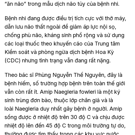
“ăn não” trong mẫu dịch não tủy của bệnh nhi.
Bệnh nhi đang được điều trị tích cực với thở máy,
dẫn lưu não thất ngoài để giảm áp lực nội sọ,
chống phù não, kháng sinh phổ rộng và sử dụng
các loại thuốc theo khuyến cáo của Trung tâm
Kiểm soát và phòng ngừa dịch bệnh Hoa Kỳ
(CDC) nhưng tình trạng vẫn đang rất nặng.
Theo bác sĩ Phùng Nguyễn Thế Nguyên, đây là
bệnh hiếm, số trường hợp bệnh trên toàn thế giới
vẫn còn rất ít. Amip Naegleria fowleri là một ký
sinh trùng đơn bào, thuộc lớp chân giả và là
loài Naegleria duy nhất gây bệnh ở người. Amip
sống được ở nhiệt độ trên 30 độ C và chịu được
nhiệt độ lên đến 45 độ C trong môi trường tự do,
thường được tìm thấy trong các khu vực nước