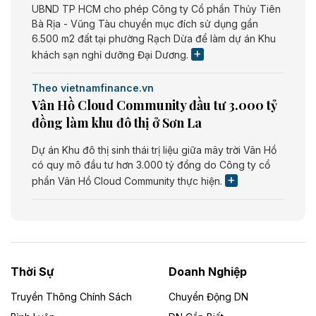
UBND TP HCM cho phép Công ty Cổ phần Thủy Tiên
Bà Rịa - Vũng Tàu chuyển mục đích sử dụng gần
6.500 m2 đất tại phường Rạch Dừa để làm dự án Khu
khách sạn nghỉ dưỡng Đại Dương.
Theo vietnamfinance.vn
Vân Hồ Cloud Community đầu tư 3.000 tỷ
đồng làm khu đô thị ở Sơn La
Dự án Khu đô thị sinh thái trị liệu giữa mây trời Vân Hồ
có quy mô đầu tư hơn 3.000 tỷ đồng do Công ty cổ
phần Vân Hồ Cloud Community thực hiện.
Theo vietnamfinance.vn
Năng lượng môi trường Bắc Giang đầu tư
nhà máy điện rác 1.866 tỷ đồng
Thời Sự
Doanh Nghiệp
Dự án Nhà máy xử lý rác và phát điện Bắc Giang do
Công ty TNHH Năng lượng môi trường Bắc Giang làm
Truyền Thông Chính Sách
Chuyển Động DN
chủ đầu tư, có tổng mức đầu tư 1.866 tỷ đồng.