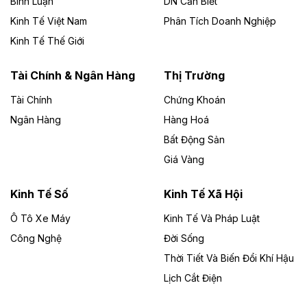
Bình Luận
DN Cần Biết
Kinh Tế Việt Nam
Phân Tích Doanh Nghiệp
Theo vietnamfinance.vn
Đức Long Gia Lai mở rộng ‘hệ sinh thái’
Kinh Tế Thế Giới
năng lượng với loạt dự án nghìn tỷ ở Gia
Lai
Tài Chính & Ngân Hàng
Thị Trường
Tài Chính
Chứng Khoán
Bốn doanh nghiệp có sự góp vốn của Công ty Cổ
phần Tập đoàn Đức Long Gia Lai (HoSE: DLG) được
Ngân Hàng
Hàng Hoá
chấp thuận đầu tư 4 dự án điện gió và điện mặt trời tại
Bất Động Sản
Gia Lai với tổng vốn hơn 4.750 tỷ đồng.
Giá Vàng
Theo vnexpress.net
Đồng Nai cho thuê gần 59 ha đất làm khu
Kinh Tế Số
Kinh Tế Xã Hội
công nghiệp ở Long Thành
Ô Tô Xe Máy
Kinh Tế Và Pháp Luật
Công Nghệ
UBND TP Đồng Nai cho Công ty Amata thuê gần 59 ha
Đời Sống
đất để đầu tư khu công nghiệp công nghệ cao Long
Thời Tiết Và Biến Đổi Khí Hậu
Thành, thời hạn đến 2065.
Lịch Cắt Điện
Theo baodautu.vn