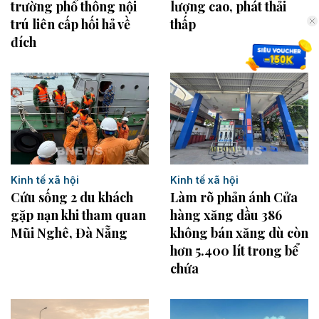
trường phổ thông nội
lượng cao, phát thải
trú liên cấp hối hả về
thấp
đích
Kinh tế xã hội
Kinh tế xã hội
Làm rõ phản ánh Cửa
Cứu sống 2 du khách
hàng xăng dầu 386
gặp nạn khi tham quan
không bán xăng dù còn
Mũi Nghê, Đà Nẵng
hơn 5.400 lít trong bể
chứa