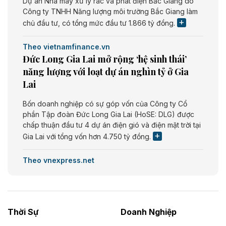
Dự án Nhà máy xử lý rác và phát điện Bắc Giang do
Công ty TNHH Năng lượng môi trường Bắc Giang làm
chủ đầu tư, có tổng mức đầu tư 1.866 tỷ đồng.
Theo vietnamfinance.vn
Đức Long Gia Lai mở rộng ‘hệ sinh thái’
năng lượng với loạt dự án nghìn tỷ ở Gia
Lai
Bốn doanh nghiệp có sự góp vốn của Công ty Cổ
phần Tập đoàn Đức Long Gia Lai (HoSE: DLG) được
chấp thuận đầu tư 4 dự án điện gió và điện mặt trời tại
Gia Lai với tổng vốn hơn 4.750 tỷ đồng.
Theo vnexpress.net
Đồng Nai cho thuê gần 59 ha đất làm khu
công nghiệp ở Long Thành
UBND TP Đồng Nai cho Công ty Amata thuê gần 59 ha
Thời Sự
Doanh Nghiệp
đất để đầu tư khu công nghiệp công nghệ cao Long