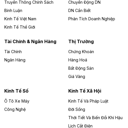
Thành, thời hạn đến 2065.
Truyền Thông Chính Sách
Chuyển Động DN
Bình Luận
DN Cần Biết
Theo baodautu.vn
Kinh Tế Việt Nam
Phân Tích Doanh Nghiệp
Đề xuất hỗ trợ 20.000 tỷ đồng làm cao tốc
Kinh Tế Thế Giới
Thái Nguyên - Lạng Sơn
Tuyến cao tốc Thái Nguyên - Lạng Sơn khi hình thành
Tài Chính & Ngân Hàng
Thị Trường
sẽ trở thành trục giao thông chiến lược, kết nối tỉnh
Thái Nguyên và các tỉnh trung du, miền núi phía Bắc
Tài Chính
Chứng Khoán
với hệ thống cửa khẩu quốc tế tại Lạng Sơn.
Ngân Hàng
Hàng Hoá
Bất Động Sản
Theo baodautu.vn
Giá Vàng
Đề xuất đầu tư 11.500 tỷ đồng xây dựng cao
tốc CT.11 qua Ninh Bình
Kinh Tế Số
Kinh Tế Xã Hội
Dự án đầu tư tuyến cao tốc CT.11, đoạn Liêm Tuyền -
Ô Tô Xe Máy
Kinh Tế Và Pháp Luật
Đông A dài khoảng 25,1 km được kỳ vọng sẽ tạo động
lực phát triển kinh tế - xã hội khu vực phía Nam đồng
Công Nghệ
Đời Sống
bằng sông Hồng.
Thời Tiết Và Biến Đổi Khí Hậu
Lịch Cắt Điện