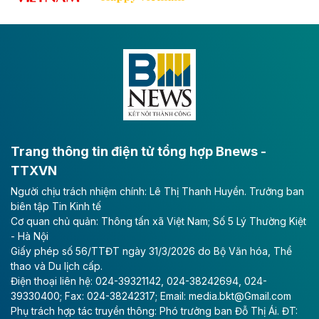
tốc CT.11 qua Ninh Bình
Dự án đầu tư tuyến cao tốc CT.11, đoạn Liêm Tuyền -
Đông A dài khoảng 25,1 km được kỳ vọng sẽ tạo động
lực phát triển kinh tế - xã hội khu vực phía Nam đồng
bằng sông Hồng.
Theo baodautu.vn
ACV rót gần 40 ngàn tỷ đồng vào sân bay
Long Thành
Trang thông tin điện tử tổng hợp Bnews -
TTXVN
Tổng công ty Cảng hàng không Việt Nam - CTCP
Người chịu trách nhiệm chính: Lê Thị Thanh Huyền. Trưởng ban
(ACV) vừa lập kỷ lục mới về lợi nhuận trong quý
biên tập Tin Kinh tế
II/2026.
Cơ quan chủ quản: Thông tấn xã Việt Nam; Số 5 Lý Thường Kiệt
- Hà Nội
Theo baodautu.vn
Giấy phép số 56/TTĐT ngày 31/3/2026 do Bộ Văn hóa, Thể
Vinaconex lập đỉnh doanh thu
thao và Du lịch cấp.
Điện thoại liên hệ: 024-39321142, 024-38242694, 024-
Tổng CTCP Xuất nhập khẩu và Xây dựng Việt Nam
39330400; Fax: 024-38242317; Email: media.bkt@Gmail.com
(Vinaconex) đã khép lại nửa đầu năm với doanh thu
Phụ trách hợp tác truyền thông: Phó trưởng ban Đỗ Thị Ái. ĐT:
thuần gần 7.268 tỷ đồng, tăng 4% so với cùng kỳ và