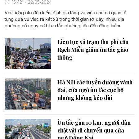
15:42' - 22/05/2024
Với lượng ôtô đến kiểm định gia tăng và việc các cơ quan tố
tụng đưa vụ việc ra xét xử trong thời gian tới đây, nhiều địa
phương có nguy cơ bị ùn tắc phương tiện đến đăng kiểm.
Liên tục xả trạm thu phí cầu
Rạch Miễu giảm ùn tắc giao
thông
Hà Nội các tuyến đường vành
đai, cửa ngõ ùn tắc cục bộ
nhưng không kéo dài
Ùn tắc gần 10 km, người dân
chật vật di chuyển qua cửa
ngõ Đồng Nai