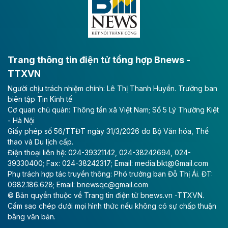
bằng sông Hồng.
Theo baodautu.vn
ACV rót gần 40 ngàn tỷ đồng vào sân bay
Long Thành
Trang thông tin điện tử tổng hợp Bnews -
TTXVN
Tổng công ty Cảng hàng không Việt Nam - CTCP
Người chịu trách nhiệm chính: Lê Thị Thanh Huyền. Trưởng ban
(ACV) vừa lập kỷ lục mới về lợi nhuận trong quý
biên tập Tin Kinh tế
II/2026.
Cơ quan chủ quản: Thông tấn xã Việt Nam; Số 5 Lý Thường Kiệt
- Hà Nội
Theo baodautu.vn
Giấy phép số 56/TTĐT ngày 31/3/2026 do Bộ Văn hóa, Thể
Vinaconex lập đỉnh doanh thu
thao và Du lịch cấp.
Điện thoại liên hệ: 024-39321142, 024-38242694, 024-
Tổng CTCP Xuất nhập khẩu và Xây dựng Việt Nam
39330400; Fax: 024-38242317; Email: media.bkt@Gmail.com
(Vinaconex) đã khép lại nửa đầu năm với doanh thu
Phụ trách hợp tác truyền thông: Phó trưởng ban Đỗ Thị Ái. ĐT:
thuần gần 7.268 tỷ đồng, tăng 4% so với cùng kỳ và
0982.186.628; Email: bnewsqc@gmail.com
cũng là mức cao nhất lịch sử hoạt động của doanh
© Bản quyền thuộc về Trang tin điện tử bnews.vn -TTXVN.
nghiệp.
Cấm sao chép dưới mọi hình thức nếu không có sự chấp thuận
bằng văn bản.