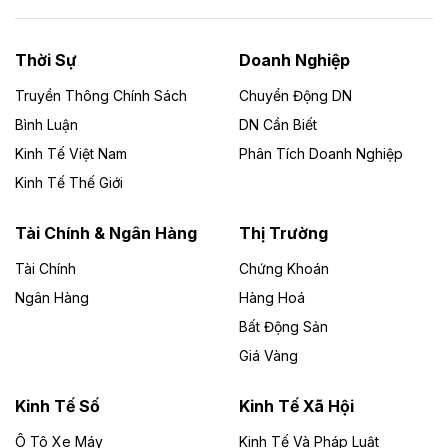
Năng lượng môi trường Bắc Giang đầu tư
nhà máy điện rác 1.866 tỷ đồng
Thời Sự
Doanh Nghiệp
Dự án Nhà máy xử lý rác và phát điện Bắc Giang do
Công ty TNHH Năng lượng môi trường Bắc Giang làm
Truyền Thông Chính Sách
Chuyển Động DN
chủ đầu tư, có tổng mức đầu tư 1.866 tỷ đồng.
Bình Luận
DN Cần Biết
Kinh Tế Việt Nam
Phân Tích Doanh Nghiệp
Theo vietnamfinance.vn
Đức Long Gia Lai mở rộng ‘hệ sinh thái’
Kinh Tế Thế Giới
năng lượng với loạt dự án nghìn tỷ ở Gia
Lai
Tài Chính & Ngân Hàng
Thị Trường
Tài Chính
Chứng Khoán
Bốn doanh nghiệp có sự góp vốn của Công ty Cổ
phần Tập đoàn Đức Long Gia Lai (HoSE: DLG) được
Ngân Hàng
Hàng Hoá
chấp thuận đầu tư 4 dự án điện gió và điện mặt trời tại
Bất Động Sản
Gia Lai với tổng vốn hơn 4.750 tỷ đồng.
Giá Vàng
Theo vnexpress.net
Đồng Nai cho thuê gần 59 ha đất làm khu
Kinh Tế Số
Kinh Tế Xã Hội
công nghiệp ở Long Thành
Ô Tô Xe Máy
Kinh Tế Và Pháp Luật