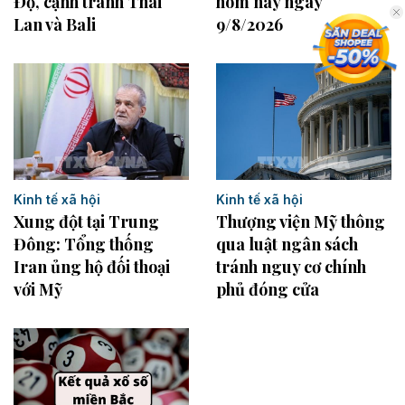
Độ, cạnh tranh Thái
hôm nay ngày
Lan và Bali
9/8/2026
Kinh tế xã hội
Kinh tế xã hội
Xung đột tại Trung
Thượng viện Mỹ thông
Đông: Tổng thống
qua luật ngân sách
Iran ủng hộ đối thoại
tránh nguy cơ chính
với Mỹ
phủ đóng cửa